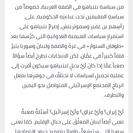
من سياسة نتنياهو في الضفة الغربية، خصوصاً من
سياسةِ المقيمين تحت عباءتِه الحكومية، على
رأسِهم بن غفير وسموتريتش. إصرارُ نتنياهو على
استمرارِ سياسات الهيمنة العدوانيةِ التي كرَّسها بعد
«طوفان السنوار» في غزةَ والضفةِ ولبنانَ وسوريا يثيرُ
قلقاً كبيراً في عمَّان. لكن الانتخابات تطرح أيضاً سؤالاً
صعباً عمَّا إذا كانَ أيُّ بديلٍ لنتنياهو سيكون أقربَ إلى
عملية تجميلٍ لسياسات لا تختلفُ في جوهرِها بفعل
انزياحِ المجتمع الإسرائيلي المتواصل نحو اليمين
والتطرف.
أيُّ إيران؟ وأيُّ عراق؟ وأيُّ إسرائيل؟ أسئلةٌ صعبةٌ
تعني أيضاً لبنانَ المعلَّقَ على حبالِ الإقليم. كمَا تعني
سوريا التي ستنشغلُ طويلاً بتضميدِ جروح اقتصادِها