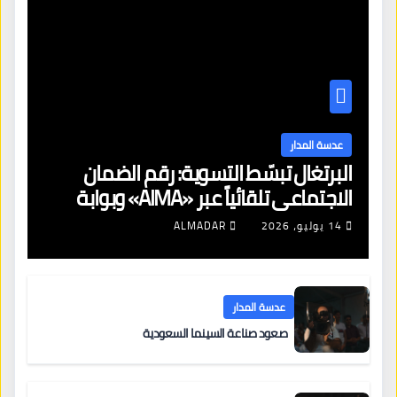
عدسة المدار
البرتغال تبسّط التسوية: رقم الضمان
الاجتماعي تلقائياً عبر «AIMA» وبوابة
جديدة لتجديد الإقامات
14 يوليو، 2026
ALMADAR
عدسة المدار
صعود صناعة السينما السعودية