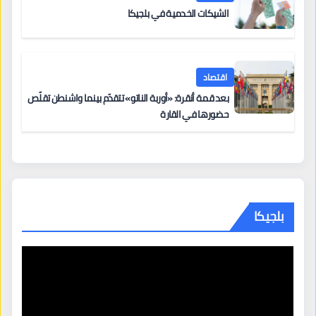
الشيكات الخدمية في بلجيكا
اقتصاد
بعد قمة أنقرة: «أوربة الناتو» تتقدّم بينما واشنطن تقلّص
حضورها في القارة
بلجيكا