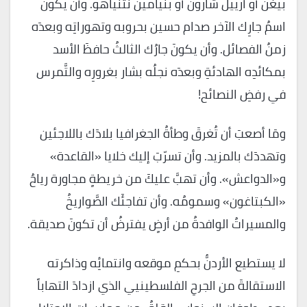
بيغن أو آرييل شارون أو بنيامين نتنياهو. وأن يكونَ
اسمُ جارِك الآخر صدام حسين بحروبه وتهوراتِه وبعدَه
زمنُ الفصائل. وأن يكونَ جارُك الثالثُ حافظَ الأسد
بمكائدِه الهادئةِ وبعدَه نجلُه بشار بغرورِه والتَّمرس
في رفضِ النصائح!
ومَا أصعبَ أن تُغرقَ وطأةُ الجغرافيا بلادَك باللاجئين
وتهددَك بالمزيد. وأن تسرّبَ إليك خلايا «القاعدة»
و«الدواعش». وأن تهبَّ عليكَ من خريطةٍ مجاورة رياحُ
«الكبتاغون» وسمومُه. وأن تفاجئَك الصَّواريخُ
والمسيراتُ الوافدةُ من أرضٍ يفترضُ أن تكونَ صديقة.
لا يستطيع الأردنُّ بحكمِ موقعه وانتمائِه وذاكرته
الاستقالةَ من الجرحِ الفلسطينيي الذي ازدادَ التهاباً