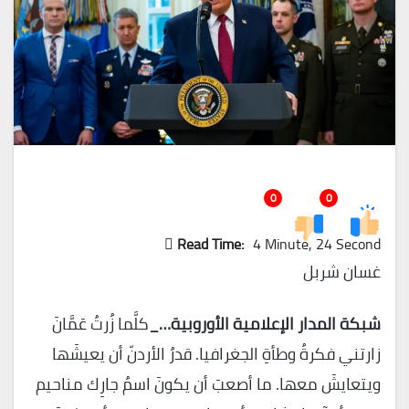
0
0
Read Time:
4 Minute, 24 Second
غسان شربل
شبكة المدار الإعلامية الأوروبية…_
كلَّما زُرتُ عَمَّانَ
زارتني فكرةُ وطأةِ الجغرافيا. قدرُ الأردنّ أن يعيشَها
ويتعايشَ معها. ما أصعبَ أن يكونَ اسمُ جارِك مناحيم