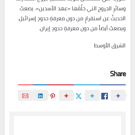
وسائرِ الجروح التي خلَّفَها «عهد الأسدين». يصعبُ
الحديثُ عن استقرارٍ من دون معرفةِ حدودِ إسرائيل.
ويصعبُ أيضاً من دون معرفةِ حدودِ إيران.
الشرق الأوسط
Share