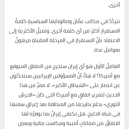
أخرى.
تتردَّدُ في مكاتب عمَّانَ وصالوناتِها السياسيةِ كلمةُ
الاستقرار أكثرَ من أي كلمة أخرى. وتميلُ الأكثرية إلى
الاعتقاد بأنَّ الاستقرارَ في المرحلة المقبلةِ مرهونٌ
بعواملَ عدة.
العاملُ الأول هو أي إيرانَ ستخرج من الاتفاق المتوقع
مع أميركا؟ لا شكَّ أنَّ المسؤولين الإيرانيين سيتحدَّثون
عن انتصار على «الشيطان الأكبر». لا مفرَّ من هذا
الحديثِ لتمرير اتفاقٍ مع أميركا التي كانَ «الحرسُ
الثوري» يحلم بطردِها من المنطقة بعد إغراقِ سفنها
في مياه الخليج. هل تكتفي إيرانُ بما يوفرُه لها
الاتفاقُ من ضماناتٍ أمنية ومكاسبَ مالية وبعضِ