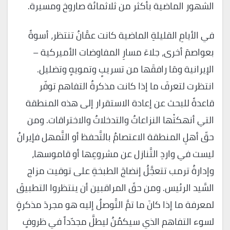
الشهور الماضية بأكثر من ثلاثمائة صاروخ ومسيرة.
في الأيامِ القليلةِ الماضية كانت عمَّانُ تنتظر، أسوةً
بعواصمَ أخرى، جلاءَ مسارِ المفاوضات الأميركية –
الإيرانية ومَا رافقَها من تسريبٍ وتمويهٍ وتضليل.
انتظرت لتعرفَ ما إذا كانت مذكرةُ التفاهم توفّر
قاعدةً للبحث عن إعادة الاستقرار إلى هذه المنطقة
التي أنهكتْها النزاعاتُ والتدخلاتُ والاختراقات. ومن
حقّ أهلِ المنطقة الاعتصامُ بالتَّحفظ أو التَّمهل فإيرانُ
ليست في واردِ التَّنازل عن مشروعِها أو قاموسها،
وإدارةُ ترمب تتعجَّلُ إنضاجَ الطبخةِ على توقيت مزاج
السَّيد الرئيس. ومن حقّ المراقبين أن ينتظروا التطبيقَ
لمعرفة ما إذا كانَ ما تمَّ التَّوصلُ إليه هو مجردَ مذكرةٍ
لسوء التفاهم الذي سيكمُنُ ليطلَّ مجدّداً في ظروفٍ