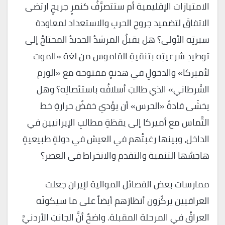
الامتيازات الإقليمية أم ستتصرَّفُ كنمرٍ جريحٍ ارتضى
الاتفاقَ لتضميد جروحِ الحربِ والاستعداد لمعاودة
سيرتِه الأولى؟ هل يقبلُ المرشدُ الجديدُ المحتاجُ إلى
توطيدِ شرعيتِه بتنقيةِ القاموس من لغة «الموت
لأميركا» والدخولِ في هدنةٍ مفتوحة مع «الورم
السَّرطاني» الذي طالبَ أسلافُه باستئصالِه؟ وهل
يخشَى قادةُ «الحرس» أن يؤديَ خفضُ حرارةِ خط
التَّماس مع أميركا إلى يقظةِ مطالبِ الإيرانيين في
الداخل، وبينها رغبتُهم في العيش في دولةٍ طبيعيةٍ
هاجسُها التنمية والتقدم والانخراط في العصر؟
ممارسات بعض الفصائل الموالية لإيران جعلت
العراقيين يركّزون أنظارَهم أيضاً على ما سيكونَه
العراقُ في المرحلة المقبلة. واضحٌ أنَّ الجانبَ الأردنيَّ