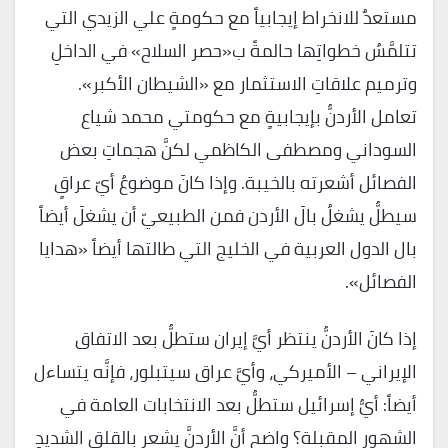
مستعدٌ للانخراط إيجابياً مع حكومةٍ علي الزيدي التي
تتلمَّسُ خطواتِها حالمةً ب«حصر السلاح» في الداخلِ
وترميم علاقاتِ الاستثمار مع «الشيطان الأكبر».
تعامل الأردنُّ بإيجابيةٍ مع حكومتي محمد شياع
السوداني ومصطفى الكاظمي لكنَّ هجماتِ بعض
الفصائل أشعرته بالخيبة. وإذا كانَ موضوعُ أيّ عراقٍ
سيطلُّ يشغلُ بالَ الأردن فمن الطبيعيّ أن يشغلَ أيضاً
بال الدول العربية في الخليج التي طالتها أيضاً «هدايا
الفصائل».
إذا كانَ الأردنُّ ينتظر أيَّ إيران ستطلُّ بعد الاتفاق
الإيراني – الأميركي، وأيَّ عراق سيتبلور، فإنَّه يتساءل
أيضاً: أيُّ إسرائيل ستطلُّ بعد الانتخابات العامة في
الشهور المقبلة؟ واضح أنَّ الأردنَّ يشعر بالقلق الشديدِ