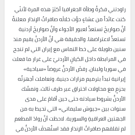
راودتني فكرةُ وطأة الجغرافيا أكثرَ هذه المرة لأننّي
كنت عائداً من عشاءٍ دوَّت خلالَه صافراتُ الإنذار معلنةً
أنَّ صواريخَ تستعدُّ لعبور الأجواء وأنَّ صواريخَ أردنية
تستعدُّ لاعتراضها. والحقيقة هي أنَّ الأردنَّ يقيم منذ
سنين طويلة على خط التماس مع إيران التي لم تنجح
في المرابطة داخل الكيانِ الأردنيّ على غرار ما فعلت
في سوريا ولبنان. رفضَ الأردنُّ عروضاً «سياحية»
إيرانية تبدأ بترميم مزارات دينية. وتعاملت أجهزتُه
بحزمٍ مع محاولات اختراق عبر طرف ثالث. وتمسَّك
الأردنُّ بشروط سيادته حتى حين أقامَ على مدى
سنوات بين «جيوش سليماني» التي تحيط به من
الجهتين العراقيةِ والسورية. لاحظت أنَّ روادَ المطعم
لم تقلقهم صافراتُ الإنذار فقد استُهدفَ الأردنُّ في