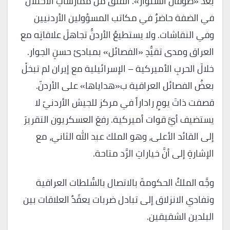
بعد «طوفان السنوار». القلقُ من ممارساتِ الاحتلال
في الضفة حاضرٌ في مكاتب المسؤولين الأردنيين
وفي النقاشات. ولا يستطيعُ الأردنُّ تجاهلَ علاقاتِه مع
العراق ومدى تقيُّدِ «الفصائل» بمبادئ حسنِ الجوار.
خلالَ الحربِ الأميركية – الإسرائيلية مع إيران لم تبخلْ
بعضُ الفصائل العراقية ب«هداياها» على الأردنّ.
قصفت ذاتَ يومٍ راداراً في مركز للجيش الأردنيّ لا
يستضيف أيَّ قوات أميركية. رفعَ العسكريون التقريرَ
إلى القائد الأعلى، وهو الملك عبد الله الثاني، مع
الإشارةِ إلى أنَّ خياراتِ الرَّد متاحة.
وجَّه الملكُ الحكومةَ بالاتصال بالسُّلطات العراقية
وتفادي الانزلاق إلى تبادل ضربات يعقّدُ العلاقات بين
البلدين الشقيقين.