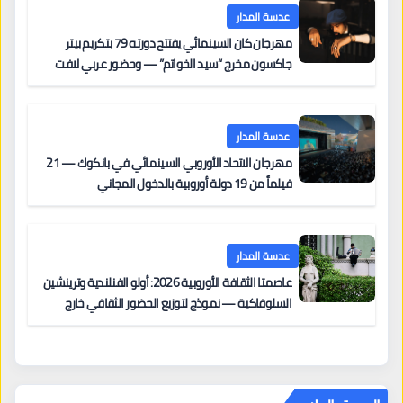
عدسة المدار
مهرجان كان السينمائي يفتتح دورته 79 بتكريم بيتر
جاكسون مخرج “سيد الخواتم” — وحضور عربي لافت
على السجادة الحمراء يضم نادين نجيم وآسر ياسين وخالد
مزنر ضمن لجنة التحكيم
عدسة المدار
مهرجان الاتحاد الأوروبي السينمائي في بانكوك — 21
فيلماً من 19 دولة أوروبية بالدخول المجاني
عدسة المدار
عاصمتا الثقافة الأوروبية 2026: أولو الفنلندية وترينشين
السلوفاكية — نموذج لتوزيع الحضور الثقافي خارج
المراكز الكبرى