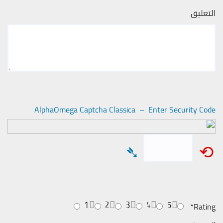
التعليق
AlphaOmega Captcha Classica – Enter Security Code
➴
⟲
1
2
3
4
5
*
Rating