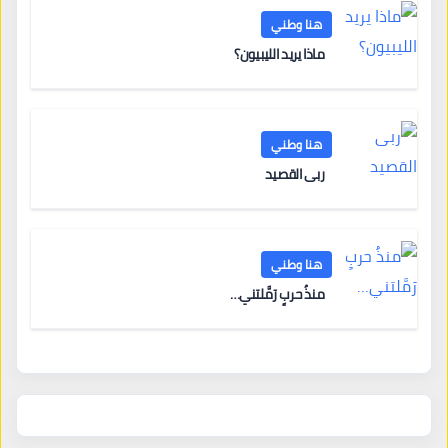
هنا وطني
ماذا يريد الليبيون؟
هنا وطني
ربى القصيد
هنا وطني
منذُ حربٍ رَمَّلتني…