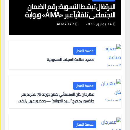
البرتغال تبسّط التسوية: رقم الضمان
الاجتماعي تلقائياً عبر «AIMA» وبوابة
جديدة لتجديد الإقامات
14 يوليو، 2026
ALMADAR
عدسة المدار
صعود صناعة السينما السعودية
عدسة المدار
مهرجان كان السينمائي يفتتح دورته 79 بتكريم بيتر
جاكسون مخرج “سيد الخواتم” — وحضور عربي لافت
على السجادة الحمراء يضم نادين نجيم وآسر ياسين وخالد
مزنر ضمن لجنة التحكيم
عدسة المدار