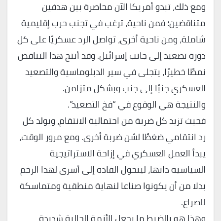
ومع ذلك، تبدو أمريكا الآن محاصرة بين هدفين
متناقضين؛ فمن ناحية، ترغب في تجنب حرب إقليمية
شاملة، ومن ناحية أخرى، تواصل الرد عسكريًا على كل
دورة تصعيد إلى جانب إسرائيل. وقد أنتج هذا التناقض
نمطًا خطيرًا، يتجلى في سير الدبلوماسية والتصعيد
العسكري جنبًا إلى جنب وبشكل متزامن.
والنتيجة هي الوقوع في “فخ التصعيد”.
فحيث تزيد كل ضربة من احتمالية الانتقام، ويولد كل
رد انتقامي ضغطًا لشن ضربة أخرى. ومع مرور الوقت،
يبدأ العمل العسكري في إزاحة الاستراتيجية
السياسية ذاتها، ليتحول القادة إلى أسرى لهذا الزخم
بدلا من أن يكونوا صناعا لنهاية منطقية ومتماسكة
للصراع.
وهذا هو بالضبط ما يجعل الأزمة الحالية شديدة