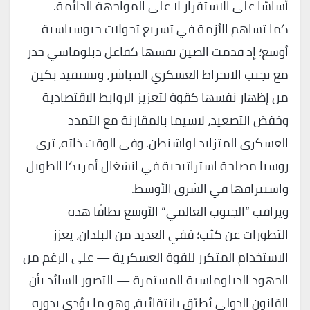
أساسًا على الاستقرار لا على المواجهة الدائمة.
كما تساهم الأزمة في تسريع تحولات جيوسياسية
أوسع؛ إذ قدمت الصين نفسها كفاعل دبلوماسي حذر
مع تجنب الانخراط العسكري المباشر، وتستفيد بكين
من إظهار نفسها كقوة لتعزيز الروابط الاقتصادية
وخفض التصعيد، لاسيما بالمقارنة مع التمدد
العسكري المتزايد لواشنطن. وفي الوقت ذاته، ترى
روسيا مصلحة استراتيجية في انشغال أمريكا الطويل
واستنزافها في الشرق الأوسط.
ويراقب “الجنوب العالمي” الأوسع نطاقًا هذه
التطورات عن كثب؛ ففي العديد من البلدان، يعزز
الاستخدام المتكرر للقوة العسكرية — على الرغم من
الجهود الدبلوماسية المستمرة — التصور السائد بأن
القانون الدولي يُطبّق بانتقائية، وهو ما يؤدي بدوره