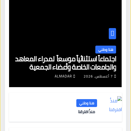
هنا وطني
اجتماعاً استثنائياً موسعاً لمدراء المعاهد
والجامعات الخاصة وأعضاء الجمعية
العمومية للنقابة العامة لمؤسسات
7 أغسطس، 2026
ALMADAR
التعليم والتدريب الخاص في ليبيا
هنا وطني
منذُ افترقنا