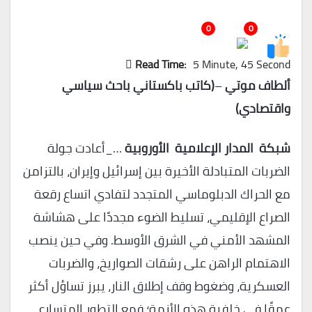
0
0
Read Time:
5 Minute, 45 Second
ألطاف موتي
–
(كاتب باكستاني باحث سياسي
واقتصادي)
شبكة المدار الإعلامية الأوروبية
…_أعادت جولة
الضربات المتبادلة الأخيرة بين إسرائيل وإيران، بالتزامن
مع الحراك الدبلوماسي المتجدد لتفادي اتساع رقعة
الصراع الإقليمي، تسليط الضوء مجددًا على هشاشة
المشهد الأمني في الشرق الأوسط. وفي حين ينصب
الاهتمام الراهن على رشقات الصواريخ، والضربات
العسكرية، وضغوط وقف إطلاق النار، يبرز تساؤل أكثر
عمقًا في خلفية هذه الأزمة؛ فمع التطور المتسارع