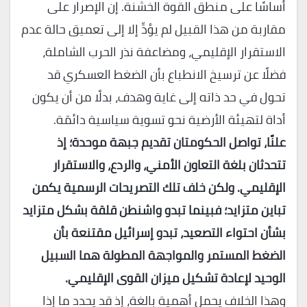
أساسًا على منطق القوة الخشنة. إن الإصرار على
مقاربة من هذا القبيل لم يؤدِّ إلا إلى تعميق حالة عدم
الاستقرار الإقليمي، ومضاعفة نذر الحرب الشاملة،
فضلًا عن ترسيخ الانطباع بأن الضغط العسكري قد
تحول في حد ذاته إلى غاية وهدف، بدلًا من أن يكون
أداة لتهيئة الأرضية نحو تسوية سياسية دائمَة.
علنًا، تواصل الحكومتان تقديم جبهة موحدة؛ إذ
تتحدثان بلغة التعاون الأمني، والردع، والاستقرار
الإقليمي. ولكن خلف تلك التصريحات الرسمية يكمن
تباين متزايد؛ فبينما تبدو واشنطن قلقة بشكل متزايد
بشأن احتواء التصعيد، تبدو إسرائيل مقتنعة بأن
الضغط المستمر والمواجهة المطولة هما السبيل
الوحيد لإعادة تشكيل ميزان القوى الإقليمي.
وهذا الخلاف يحمل أهمية بالغة، إذ قد يحدد ما إذا