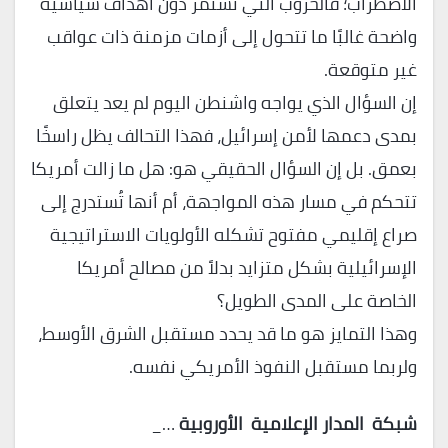
الاضطراب؛ فالحروب التي تستمر دون أهداف سياسية
واضحة غالبًا ما تتحول إلى أزمات مزمنة ذات عواقب
غير متوقعة.
إن السؤال الذي يواجه واشنطن اليوم لم يعد يتعلق
بمدى دعمها لأمن إسرائيل، فهذا التحالف يظل راسخًا
بعمق. بل إن السؤال الحقيقي هو: هل ما زالت أمريكا
تتحكم في مسار هذه المواجهة، أم أنها تُستدرج إلى
صراع إقليمي مفتوح تشكله الأولويات الاستراتيجية
الإسرائيلية بشكل متزايد بدلاً من مصالح أمريكا
الخاصة على المدى الطويل؟
وهذا التمايز هو ما قد يحدد مستقبل الشرق الأوسط،
ولربما مستقبل النفوذ الأمريكي نفسه.
شبكة
المدار
الإعلامية
الأوروبية
…_