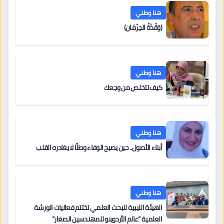
هنا وطني
(وَقْذَةُ الحِرْمَان)
هنا وطني
كيف تتخلص من وجعك
هنا وطني
أبناء الأصول.. حين يصبح الوفاء وطنًا لا يغادره القلب
هنا وطني
الهيئة الليبية للبحث العلمي تختتم فعاليات الورشة
العلمية “عالم الأردوينو للمهندسين الصغار”