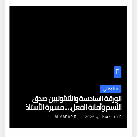
هنا وطني
الورقة السادسة والثلاثونبين صدق
الأسم وأمانة الفعل…. مسيرة الأستاذ
صادق الأمين فى محراب العلم.
10 أغسطس، 2026
ALMADAR