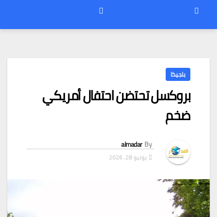
بلجيكا
بروكسل تحتضن احتفال أمريكي
ضخم
almadar
By
يونيو 28, 2026