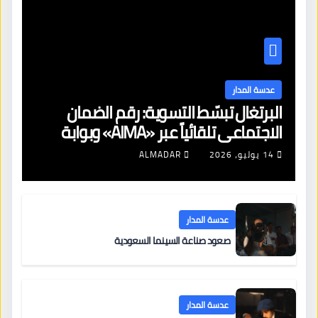
عدسة المدار
البرتغال تبسّط التسوية: رقم الضمان
الاجتماعي تلقائياً عبر «AIMA» وبوابة
جديدة لتجديد الإقامات
14 يوليو، 2026
ALMADAR
عدسة المدار
صعود صناعة السينما السعودية
عدسة المدار