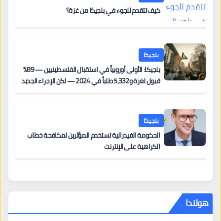
كيف تتقدم للجوء في بلجيكا من غزة؟
بلجيكا
بلجيكا: الأولى أوروبياً في استقبال الفلسطينيين — 89%
قبول لغزة و5,332 طلباً في 2024 — لكن الإجراء الجديد
من 12 يونيو يُعقّد المسار لمن يحمل وضعاً في دولة EU
أخرى
بلجيكا
الحكومة الفيدرالية تستخدم المؤثرين لمكافحة خطاب
الكراهية على الإنترنت
هولندا