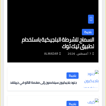
بلجيكا
السماح للشرطة البلجيكية باستخدام
تطبيق تيك توك
7 أغسطس، 2026
ALMADAR
بلجيكا
جنود بلجيكيون سينضمون إلى مهمة الناتو في جرينلاند
بلجيكا