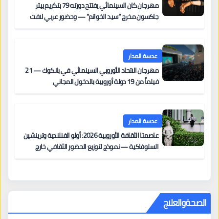
مهرجان كان السينمائي يفتتح دورته 79 بتكريم بيتر
جاكسون مخرج “سيد الخواتم” — وحضور عربي لافت
على السجادة الحمراء يضم نادين نجيم وآسر ياسين وخالد
مزنر ضمن لجنة التحكيم
عدسة المدار
مهرجان الاتحاد الأوروبي السينمائي في بانكوك — 21
فيلماً من 19 دولة أوروبية بالدخول المجاني
عدسة المدار
عاصمتا الثقافة الأوروبية 2026: أولو الفنلندية وترينشين
السلوفاكية — نموذج لتوزيع الحضور الثقافي خارج
المراكز الكبرى
الصحةوالعلاج