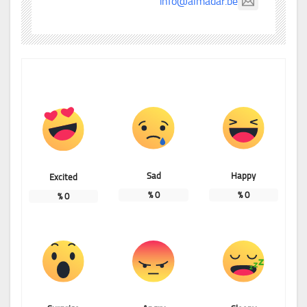
info@almadar.be
Sad
Happy
Excited
%
0
%
0
%
0