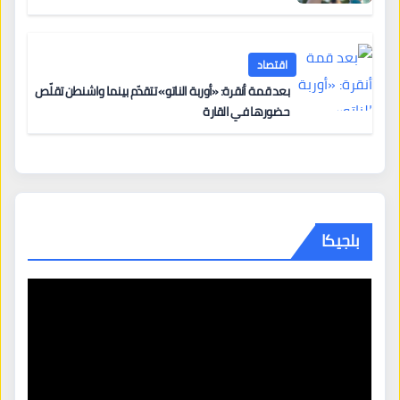
اقتصاد
بعد قمة أنقرة: «أوربة الناتو» تتقدّم بينما واشنطن تقلّص
حضورها في القارة
بلجيكا