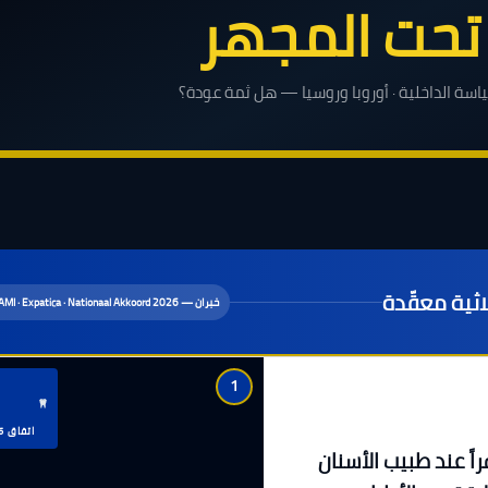
تحت المجهر
ياسة الداخلية · أوروبا وروسيا — هل ثمة عودة؟
ثية معقّدة
خبران — INAMI · Expatica · Nationaal Akkoord 2026
1
اتفاق 2026
202: فئة BIM تدفع صفراً عند طبيب الأسنان