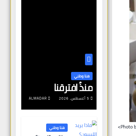
هنا وطني
منذُ افترقنا
5 أغسطس، 2026
ALMADAR
Photo b
هنا وطني