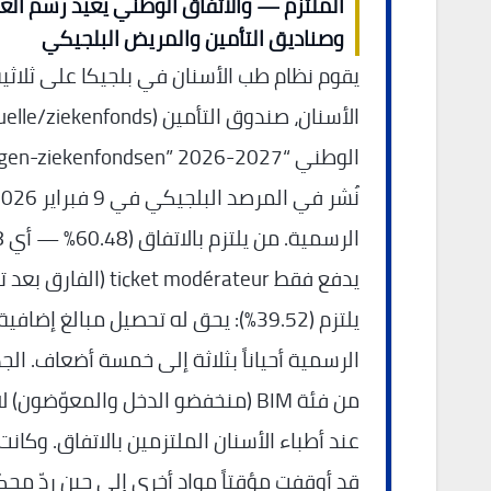
الملتزم — والاتفاق الوطني يُعيد رسم العل
وصناديق التأمين والمريض البلجيكي
يقوم نظام طب الأسنان في بلجيكا على ثلاثي
يدفع فقط ket modérateur
يلتزم (39.52%): يحق له تحصيل مبالغ إضا
الرسمية أحياناً بثلاثة إلى خمسة أضعاف. الج
من فئة BIM (منخفضو الدخل والمعوّضو
عند أطباء الأسنان الملتزمين بالاتفاق. وكا
قد أوقفت مؤقتاً مواد أخرى إلى حين ردّ محكم