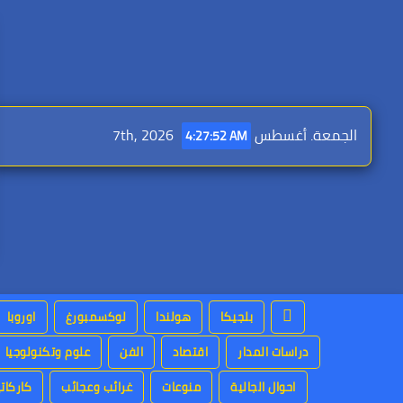
Ski
t
conten
الجمعة. أغسطس 7th, 2026
4:27:54 AM
بلجيكا
هولندا
لوكسمبورغ
اوروبا
دراسات المدار
اقتصاد
الفن
علوم وتكنولوجيا
احوال الجالية
منوعات
غرائب وعجائب
كاركاتي