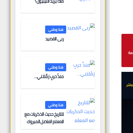
ماذا يريد الليبيون؟
هنا وطني
ربى القصيد
أزمة
هنا وطني
منذُ حربٍ رَمَّلتني…
باشر
هنا وطني
للتاريخ حديث الذكريات مع
المعلم الفاضل المبروك
الغنودي