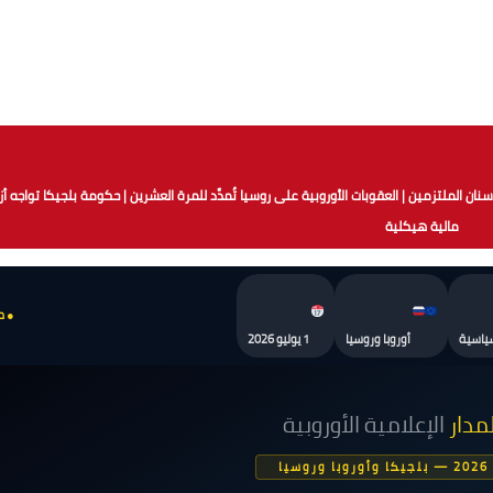
وم الفئة BIM مجانية عند أطباء الأسنان الملتزمين | العقوبات الأوروبية على روسيا تُمدَّد للمرة العشرين | حكومة بلجيكا تواجه 
مالية هيكلية
● م
سياسية
أوروبا وروسيا
1 يوليو 2026
مدار
الإعلامية الأوروبية
يا