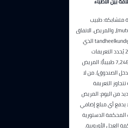
اقة بين الأطباء
ة متشابكة: طبيب
الأسنان، صندوق التأمين (mutuelle/ziekenfonds)، والمريض. الاتفاق
الوطني “tandheelkundigen-ziekenfondsen” 2026-2027 الذي
نُشر في المرصد البلجيكي في 9 فبراير 2026 يُحدد التعريفات
الرسمية. من يلتزم بالاتفاق (60.48% — أي 7,248 طبيباً): المريض
tic (الفارق بعد تدخل الصندوق). من لا
فية تتجاوز التعريفة
ديد من اليوم: المريض
ن) لا يدفع أي مبلغ إضافي
نت المحكمة الدستورية
ة العدل الأوروبية.