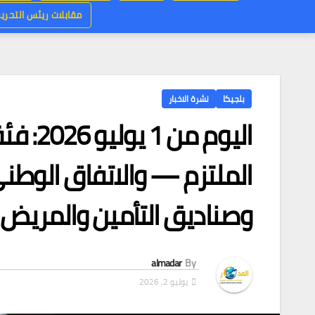
مقابلات ريئس التحرير
بلجيكا
نشرة الاخبار
الملتزم — والاتفاق الوطني 
وصناديق التأمين والمريض 
almadar
By
يوليو 2, 2026