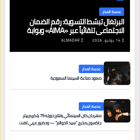
عدسة المدار
البرتغال تبسّط التسوية: رقم الضمان
الاجتماعي تلقائياً عبر «AIMA» وبوابة
جديدة لتجديد الإقامات
14 يوليو، 2026
ALMADAR
عدسة المدار
صعود صناعة السينما السعودية
عدسة المدار
مهرجان كان السينمائي يفتتح دورته 79 بتكريم بيتر
جاكسون مخرج “سيد الخواتم” — وحضور عربي لافت
على السجادة الحمراء يضم نادين نجيم وآسر ياسين وخالد
مزنر ضمن لجنة التحكيم