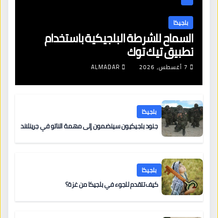
بلجيكا
السماح للشرطة البلجيكية باستخدام
تطبيق تيك توك
7 أغسطس، 2026
ALMADAR
بلجيكا
جنود بلجيكيون سينضمون إلى مهمة الناتو في جرينلاند
بلجيكا
كيف تتقدم للجوء في بلجيكا من غزة؟