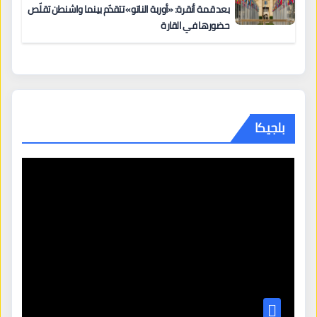
بعد قمة أنقرة: «أوربة الناتو» تتقدّم بينما واشنطن تقلّص
حضورها في القارة
بلجيكا