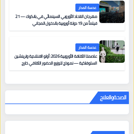
عدسة المدار
مهرجان الاتحاد الأوروبي السينمائي في بانكوك — 21
فيلماً من 19 دولة أوروبية بالدخول المجاني
عدسة المدار
عاصمتا الثقافة الأوروبية 2026: أولو الفنلندية وترينشين
السلوفاكية — نموذج لتوزيع الحضور الثقافي خارج
المراكز الكبرى
الصحةوالعلاج