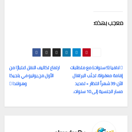
معجب بهذه:
لاتفيا (5 سنوات) مع متطلبات
ارتفاع تكاليف النقل اعتبارًا من
إقامة معقولة. تجنّب البرتغال
الأول من يوليو في بلجيكا
تصفّح
الآن: 39 شهراً انتظار + تمديد
وهولندا
المقالات
مسار الجنسية إلى 10 سنوات.