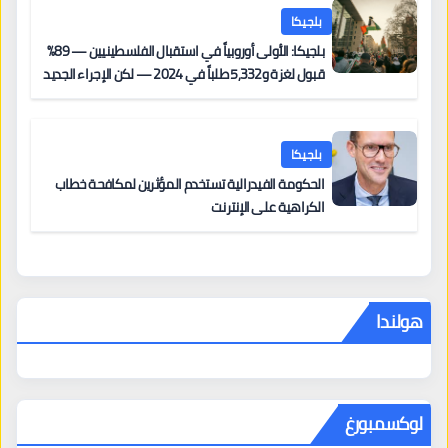
بلجيكا
بلجيكا: الأولى أوروبياً في استقبال الفلسطينيين — 89%
قبول لغزة و5,332 طلباً في 2024 — لكن الإجراء الجديد
من 12 يونيو يُعقّد المسار لمن يحمل وضعاً في دولة EU
أخرى
بلجيكا
الحكومة الفيدرالية تستخدم المؤثرين لمكافحة خطاب
الكراهية على الإنترنت
هولندا
لوكسمبورغ