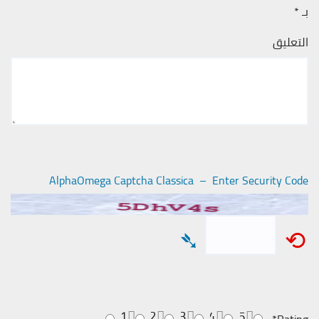
بـ
*
التعليق
AlphaOmega Captcha Classica – Enter Security Code
➴
⟲
1
2
3
4
5
*
Rating