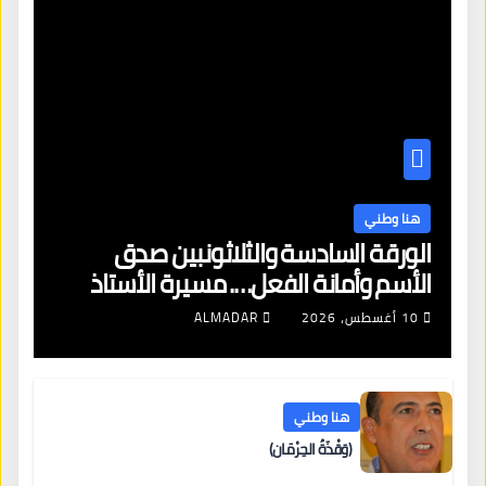
هنا وطني
الورقة السادسة والثلاثونبين صدق
الأسم وأمانة الفعل…. مسيرة الأستاذ
صادق الأمين فى محراب العلم.
10 أغسطس، 2026
ALMADAR
هنا وطني
(وَقْذَةُ الحِرْمَان)