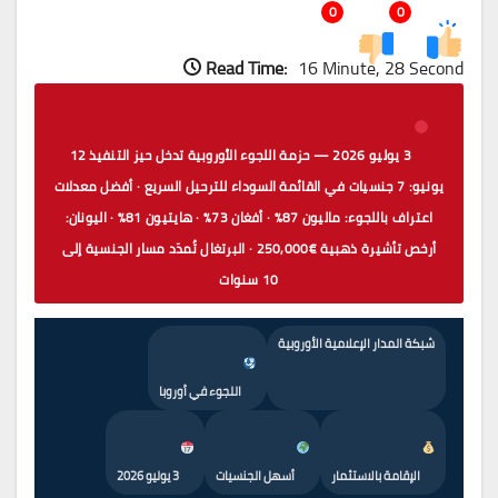
0
0
Read Time:
16 Minute, 28 Second
3 يوليو 2026 — حزمة اللجوء الأوروبية تدخل حيز التنفيذ 12
يونيو: 7 جنسيات في القائمة السوداء للترحيل السريع · أفضل معدلات
اعتراف باللجوء: ماليون 87% · أفغان 73% · هايتيون 81% · اليونان:
أرخص تأشيرة ذهبية €250,000 · البرتغال تُمدّد مسار الجنسية إلى
10 سنوات
شبكة المدار الإعلامية الأوروبية
اللجوء في أوروبا
الإقامة بالاستثمار
أسهل الجنسيات
3 يوليو 2026