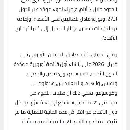
الحدود خلال 7 أيام، وإجراء لجوء موحّد عبر الدول
الـ27، وتوزيع عادل للطالبين على الأعضاء، وإعادة
توطين ذات حصص، وإطار للترحيل إلى “مراكز خارج
الاتحاد”.
وفي السياق ذاته، صادق البرلمان الأوروبي في
فبراير 2026 على إنشاء أول قائمة أوروبية موحّدة
للدول الآمنة، تضم سبع دول: مصر، والمغرب،
وتونس، والهند، والبنغلاديش، وكولومبيا،
وكوسوفو. يعني ذلك أن طلبات اللجوء من
مواطني هذه الدول ستخضع لإجراء مُسرَّع عبر كل
دول الاتحاد، مع افتراض عدم الحاجة للحماية ما لم
يُثبت المتقدم خلاف ذلك بحالة شخصية موثّقة.