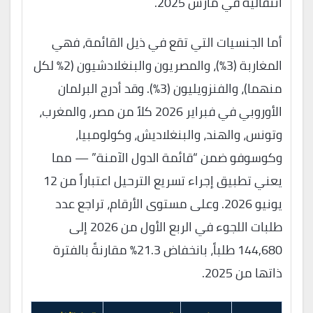
انتقالية في مارس 2025.
أما الجنسيات التي تقع في ذيل القائمة، فهي
المغاربة (3%)، والمصريون والبنغلادشيون (2% لكل
منهما)، والفنزويليون (3%). وقد أدرج البرلمان
الأوروبي في فبراير 2026 كلاً من مصر، والمغرب،
وتونس، والهند، والبنغلاديش، وكولومبيا،
وكوسوفو ضمن “قائمة الدول الآمنة” — مما
يعني تطبيق إجراء تسريع الترحيل اعتباراً من 12
يونيو 2026. وعلى مستوى الأرقام، تراجع عدد
طلبات اللجوء في الربع الأول من 2026 إلى
144,680 طلباً، بانخفاض 21.3% مقارنةً بالفترة
ذاتها من 2025.