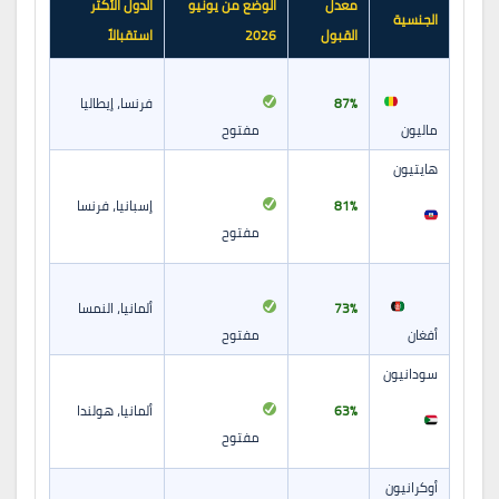
معدل
الوضع من يونيو
الدول الأكثر
الجنسية
القبول
2026
استقبالاً
87%
فرنسا، إيطاليا
ماليون
مفتوح
هايتيون
81%
إسبانيا، فرنسا
مفتوح
73%
ألمانيا، النمسا
أفغان
مفتوح
سودانيون
63%
ألمانيا، هولندا
مفتوح
أوكرانيون