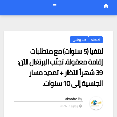
اقتصاد
هنا وطني
لاتفيا (5 سنوات) مع متطلبات
إقامة معقولة. تجنّب البرتغال الآن:
39 شهراً انتظار + تمديد مسار
الجنسية إلى 10 سنوات.
almadar
By
يوليو 3, 2026