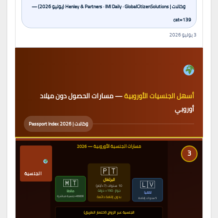
وكالات | Henley & Partners · IMI Daily · GlobalCitizenSolutions (يوليو 2026) —
cat=139
3 يوليو 2026
أسهل الجنسيات الأوروبية
— مسارات الحصول دون ميلاد
أوروبي
وكالات | Passport Index 2026
مسارات الجنسية الأوروبية — 2026
3
🇵🇹
الجنسية
البرتغال
🇲🇹
🇱🇻
10 سنوات (7+أيام)
جواز: 190+ دولة
مالطا
لاتفيا
€600K+ جنسية مباشرة
بدون إقامة دائمة
5 سنوات إقامة
الجنسية عبر الزواج (اختصار الطريق)