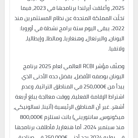
2025، وأغلقت أيرلندا برنامجها في 2023، فيما
تخلّت المملكة المتحدة عن نظام المستثمرين منذ
2022. يبقى اليوم ستة برامج نشطة في أوروبا:
اليونان، والبرتغال، وهنغاريا، ومالطا، وإيطاليا،
ولاتفيا.
وصنّف مؤشر RCBI العالمي لعام 2025 برنامج
اليونان بوصفه الأفضل، بفضل حده الأدنى الذي
يبدأ من €250,000 في المناطق التراثية، وعدم
اشتراط الإقامة الفعلية، ووقت معالجة يبلغ أربعة
أشهر. غير أن المناطق الرئيسية (أثينا، تسالونيكي،
ميكونوس، سانتوريني) باتت تستلزم €800,000
منذ سبتمبر 2024. أما هنغاريا، فأطلقت برنامجها
في يوليو 2024 بحد أدنى €250,000 في صناديق