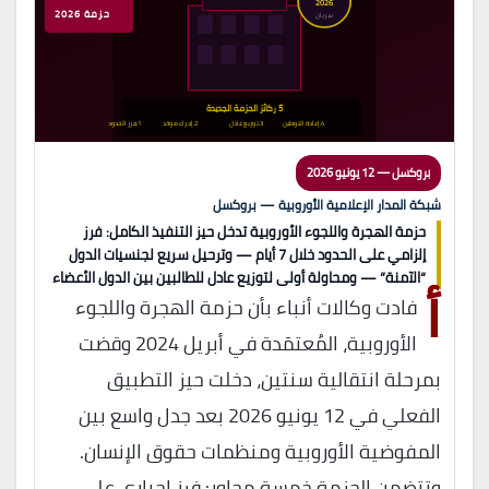
2026
حزمة 2026
سريان
5 ركائز الحزمة الجديدة
4.إعادة التوطين
3.توزيع عادل
2.إجراء موحّد
1.فرز الحدود
بروكسل — 12 يونيو 2026
شبكة المدار الإعلامية الأوروبية — بروكسل
حزمة الهجرة واللجوء الأوروبية تدخل حيز التنفيذ الكامل: فرز
إلزامي على الحدود خلال 7 أيام — وترحيل سريع لجنسيات الدول
أ
“الآمنة” — ومحاولة أولى لتوزيع عادل للطالبين بين الدول الأعضاء
فادت وكالات أنباء بأن حزمة الهجرة واللجوء
الأوروبية، المُعتمَدة في أبريل 2024 وقضت
بمرحلة انتقالية سنتين، دخلت حيز التطبيق
الفعلي في 12 يونيو 2026 بعد جدل واسع بين
المفوضية الأوروبية ومنظمات حقوق الإنسان.
وتتضمن الحزمة خمسة محاور: فرز إجباري على