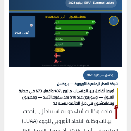
وكالات | EUAA · Eurostat · يوليو 2026
معدلات القبول — أبريل 2026 (EUAA)
1
87%
ماليون
81%
هايتيون
أبريل 2026
73%
أفغان
63%
سودانيون
59%
أوكرانيون
18%
سوريون ⚠️
3%
مغاربة
2%
مصريون
المصدر: EUAA — أبريل 2026 (first instance decisions)
بروكسل — يوليو 2026
شبكة المدار الإعلامية الأوروبية — بروكسل
أوروبا تُفاضل بين الجنسيات: ماليون 87% وأفغان 73% في صدارة
القبول — وسوريون عند 18% بعد سقوط الأسد — ومصريون
أ
وبنغلادشيون في ذيل القائمة بنسبة 2%
فادت وكالات أنباء دولية استناداً إلى أحدث
بيانات وكالة الاتحاد الأوروبي للجوء (EUAA)
الصادرة في أبريل 2026، أن معدل القبول الكلي