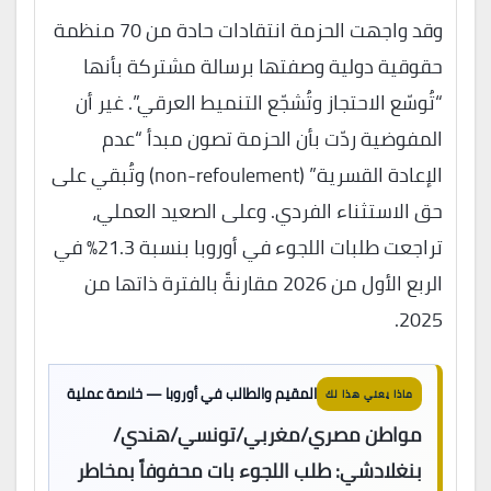
وقد واجهت الحزمة انتقادات حادة من 70 منظمة
حقوقية دولية وصفتها برسالة مشتركة بأنها
“تُوسّع الاحتجاز وتُشجّع التنميط العرقي”. غير أن
المفوضية ردّت بأن الحزمة تصون مبدأ “عدم
الإعادة القسرية” (non-refoulement) وتُبقي على
حق الاستثناء الفردي. وعلى الصعيد العملي،
تراجعت طلبات اللجوء في أوروبا بنسبة 21.3% في
الربع الأول من 2026 مقارنةً بالفترة ذاتها من
2025.
المقيم والطالب في أوروبا — خلاصة عملية
ماذا يعني هذا لك
مواطن مصري/مغربي/تونسي/هندي/
بنغلادشي:
طلب اللجوء بات محفوفاً بمخاطر