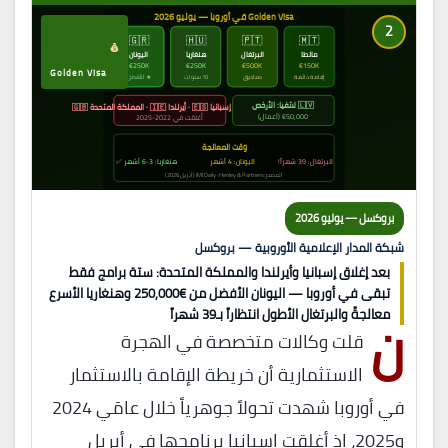
Golden Visa في أوروبا — يوليو 2026
2
🇬🇷
🇭🇺
🇵🇹
🇲🇹
مالطا
البرتغال
هنغاريا
اليونان
€250K
€250K
€500K
€150K
Golden Visa
إقامة دائمة
صناديق
10 سنوات
★ الأفضل
🇱🇻 لاتفيا: الأرخص
🔴 مُغلَقة: إسبانيا 🇪🇸 · أيرلندا 🇮🇪 · المملكة المتحدة 🇬🇧
€50,000 (أعمال)
أُغلقت في 2022-2025
وقت المعالجة
البرتغال: 39 شهراً!
اليونان: 4 أشهر
هنغاريا: 3-6 أشهر ✅
المصدر: IMI Daily · Henley & Partners (أبريل 2026)
بروكسل — يوليو 2026
شبكة المدار الإعلامية الأوروبية — بروكسل
بعد إغلاق إسبانيا وأيرلندا والمملكة المتحدة: ستة برامج فقط
تبقى في أوروبا — اليونان الأفضل من €250,000 وهنغاريا الأسرع
ن
معالجةً والبرتغال الأطول انتظاراً بـ39 شهراً
قلت وكالات متخصصة في الهجرة
الاستثمارية أن خريطة الإقامة بالاستثمار
في أوروبا شهدت تحولاً جوهرياً خلال عامَي 2024
و2025، إذ أغلقت إسبانيا برنامجها في أبريل