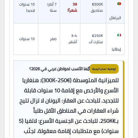
€500K
39
7 أيام/
10 سنوات
صناديق
شهراً!
سنة
(جديد)
البرتغال
3-4
€250K
صفر
10 سنوات
ستارت أب
أشهر
إيطاليا
أيّها الأنسب لمواطن عربي في 2026؟
توصية استراتيجية
للميزانية المتوسطة (€250-300K):
هنغاريا
الأسرع والأرخص مع إقامة 10 سنوات قابلة
للتجديد.
للباحث عن العقار:
اليونان لا تزال تتيح
شراء العقارات في المناطق الأقل طلباً
بـ€250K.
للباحث عن الجنسية الأسرع:
لاتفيا (5
سنوات) مع متطلبات إقامة معقولة.
تجنّب