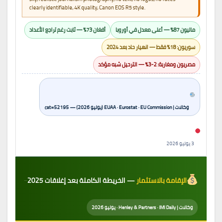
clearly identifiable, 4K quality, Canon EOS R5 style.
ماليون 87% — أعلى معدل في أوروبا
أفغان 73% — ثابت رغم تراجع الأعداد
سوريون: 18% فقط — انهيار حاد بعد 2024
مصريون ومغاربة: 2-3% — الترحيل شبه مؤكد
وكالات | EUAA · Eurostat · EU Commission (يوليو 2026) — cat=52195
3 يوليو 2026
الإقامة بالاستثمار
— الخريطة الكاملة بعد إغلاقات 2025
وكالات | Henley & Partners · IMI Daily · يوليو 2026