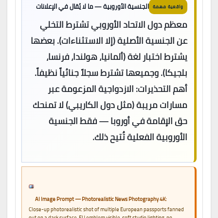
الجنسية الأوروبية — ما لا يُقال في الإعلانات
واقعية مهمة
معظم دول الاتحاد الأوروبي تشترط التخلي
عن الجنسية الأصلية (إلا الاستثناءات). بعضها
يشترط اختبار لغة (ألمانيا، هولندا، فرنسا،
بلجيكا). وجميعها تشترط سجلاً جنائياً نظيفاً.
أهم التحذيرات: الازدواجية المزعومة عبر
مسارات مريبة (مثل دول الكاريبي) لا تمنحك
حق الإقامة في أوروبا — فقط الجنسية
الأوروبية الفعلية تُتيح ذلك.
AI Image Prompt — Photorealistic News Photography 4K:
Close-up photorealistic shot of multiple European passports fanned
out on a dark surface, EU emblem visible, soft studio lighting, no