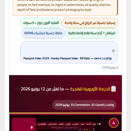
people, no text overlays, no logos or watermarks, 4K quality, shallow
depth of field, professional product photography style.
إسبانيا: جنسية عبر الزواج في سنة واحدة
ألمانيا: أقوى جواز + 5 سنوات
البرتغال: 7 أيام/سنة فقط إقامة كافية
مالطا: جنسية مباشرة بـ€600K
وكالات | Passport Index 2026 · Henley Passport Index · IMI Daily — cat=4
3 يوليو 2026
الحزمة الأوروبية للهجرة
— ما تغيّر من 12 يونيو 2026
وكالات | EU Commission · EU Council · يوليو 2026
4
🔴 7 دول “آمنة”: مصر · المغرب · تونس · الهند · بنغلاديش · كولومبيا · كوسوفو
إجراء مُسرَّع من 12 يونيو 2026
12 يونيو