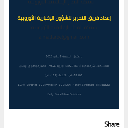
شبكة المدار الإعلامية الأوروبية
إعداد فريق التحرير للشؤون الإخبارية الأوروبية
شبكة المدار الإعلامية الأوروبية
almadarbe@gmail.com
بروكسل · الجمعة 3 يوليو 2026
التصنيفات: نشرة الاخبار (cat=53602) · اوروبا (cat=4) · الهجرة وحقوق الإنسان
(cat=52195) · اقتصاد (cat=139)
المصادر: EUAA · Eurostat · EU Commission · EU Council · Henley & Partners · IMI
Daily · GlobalCitizenSolutions
Share