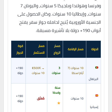
وفرنسا وهولندا وبلجيكا 5 سنوات، واليونان 7
سنوات، وإيطاليا 10 سنوات. وكان الحصول على
الجنسية الأوروبية يُتيح لحامله جواز سفر يفتح
أبواب 190+ دولة بلا تأشيرة مسبقة.
مسار
مسار
قوة
الدولة
مسار الإقامة
الزواج
الاستثمار
الجواز
10 سنوات (7
3
€500K →
190+
أيام/سنة)
سنوات
10 سنوات
دولة
البرتغال
سنة
واحدة!
190+
10 سنوات
مُغلَق
دولة
إسبانيا