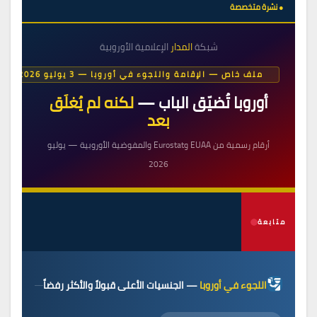
● نشرة متخصصة
شبكة
المدار
الإعلامية الأوروبية
ملف خاص — الإقامة واللجوء في أوروبا — 3 يوليو 2026
أوروبا تُضيّق الباب —
لكنه لم يُغلَق
بعد
أرقام رسمية من EUAA وEurostat والمفوضية الأوروبية — يوليو
2026
متابعة
اللجوء في أوروبا
— الجنسيات الأعلى قبولاً والأكثر رفضاً