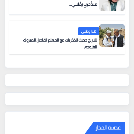
منذُ حربٍ رَمَّلتني…
هنا وطني
للتاريخ حديث الذكريات مع المعلم الفاضل المبروك
الغنودي
عدسة المدار