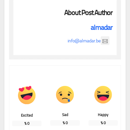
About Post Author
almadar
info@almadar.be
Sad
Happy
Excited
%
0
%
0
%
0