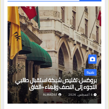
بلجيكا
بروكسل: تقليص شبكة استقبال طالبي
اللجوء إلى النصف وإنهاء «اتفاق
بروكسل»
5 أغسطس، 2026
ALMADAR