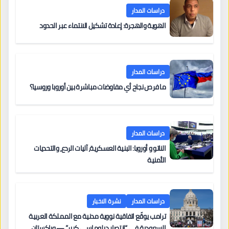
دراسات المدار
الهوية والهجرة: إعادة تشكيل الانتماء عبر الحدود
دراسات المدار
ما فرص نجاح أي مفاوضات مباشرة بين أوروبا وروسيا؟
دراسات المدار
الناتو و أوروبا: البنية العسكرية، آليات الردع، والتحديات
الأمنية
دراسات المدار
نشرة الاخبار
ترامب يوقّع اتفاقية نووية مدنية مع المملكة العربية
السعودية في “انتصار دبلوماسي كبير” — وباكستان