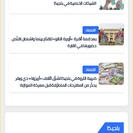
الشيكات الخدمية في بلجيكا
اقتصاد
بعد قمة أنقرة: «أوربة الناتو» تتقدّم بينما واشنطن تقلّص
حضورها في القارة
اقتصاد
ضريبة الثروة في بلجيكا تشقّ ائتلاف «أريزونا»: دي ويفر
يحذّر من المقترحات المتطرّفة قبل معركة الموازنة
بلجيكا