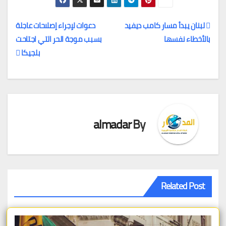
لبنان يبدأ مسار كامب ديفيد
دعوات لإجراء إصلاحات عاجلة
بالأخطاء نفسها
بسبب موجة الحر التي اجتاحت
تصفّح
بلجيكا
المقالات
almadar
By
Related Post