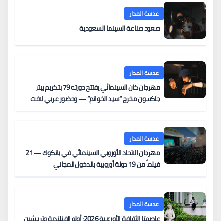
عدسة المدار
صعود صناعة السينما السعودية
عدسة المدار
مهرجان كان السينمائي يفتتح دورته 79 بتكريم بيتر
جاكسون مخرج “سيد الخواتم” — وحضور عربي لافت
على السجادة الحمراء يضم نادين نجيم وآسر ياسين وخالد
مزنر ضمن لجنة التحكيم
عدسة المدار
مهرجان الاتحاد الأوروبي السينمائي في بانكوك — 21
فيلماً من 19 دولة أوروبية بالدخول المجاني
عدسة المدار
عاصمتا الثقافة الأوروبية 2026: أولو الفنلندية وترينشين