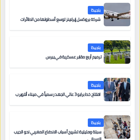
بلجيكا
شركة بروكسل إيرلاينز توسع أسطولها من الطائرات
بلجيكا
ترميم أربع مقابر عسكرية في يبرس
بلجيكا
افتتاح خط برابو 3 عالي الجهد رسمياً في ميناء أنتويرب
بلجيكا
سبتة ومليلية: تشريح أسباب الاندفاع المغربي نحو الجيب
الإسباني