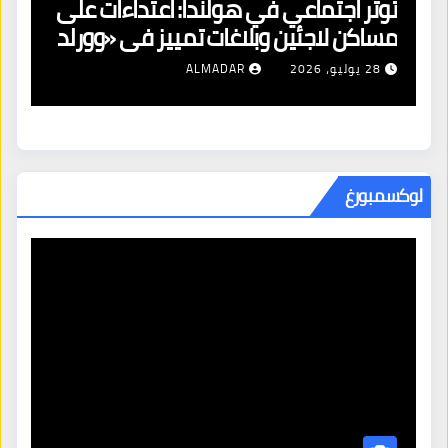
توتر اجتماعي في هولندا: اعتداءات على
ه
مساكن لاجئين وبلاغات تمييز في «وورلد
ال
برايد»
28 يوليو، 2026
ALMADAR
لوكسمبورغ