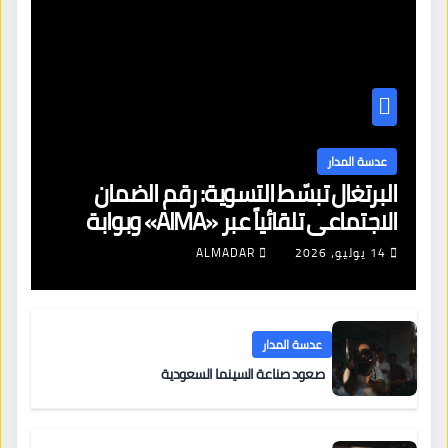
عدسة المدار
البرتغال تبسّط التسوية: رقم الضمان
الاجتماعي تلقائياً عبر «AIMA» وبوابة
جديدة لتجديد الإقامات
14 يوليو، 2026
ALMADAR
عدسة المدار
صعود صناعة السينما السعودية