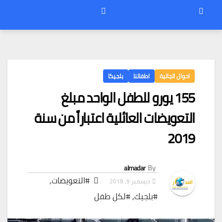
احوال الجالية
اطفالنا
بلجيكا
155 يورو للطفل الواحد مبلغ
التعويضات العائلية اعتباراً من سنة
2019
almadar
By
#التعويضات
,
ديسمبر 9, 2018
#بلجيك
,
#لكل طفل