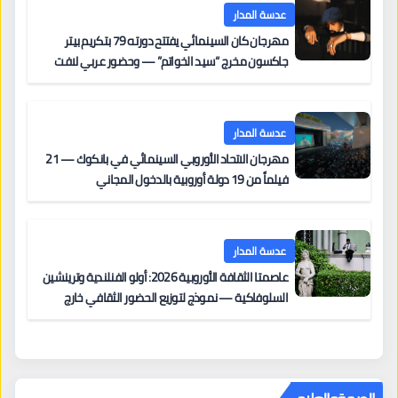
عدسة المدار
مهرجان كان السينمائي يفتتح دورته 79 بتكريم بيتر
جاكسون مخرج “سيد الخواتم” — وحضور عربي لافت
على السجادة الحمراء يضم نادين نجيم وآسر ياسين وخالد
مزنر ضمن لجنة التحكيم
عدسة المدار
مهرجان الاتحاد الأوروبي السينمائي في بانكوك — 21
فيلماً من 19 دولة أوروبية بالدخول المجاني
عدسة المدار
عاصمتا الثقافة الأوروبية 2026: أولو الفنلندية وترينشين
السلوفاكية — نموذج لتوزيع الحضور الثقافي خارج
المراكز الكبرى