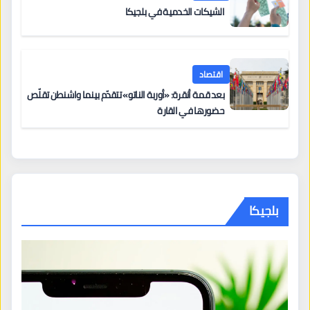
الشيكات الخدمية في بلجيكا
اقتصاد
بعد قمة أنقرة: «أوربة الناتو» تتقدّم بينما واشنطن تقلّص
حضورها في القارة
بلجيكا