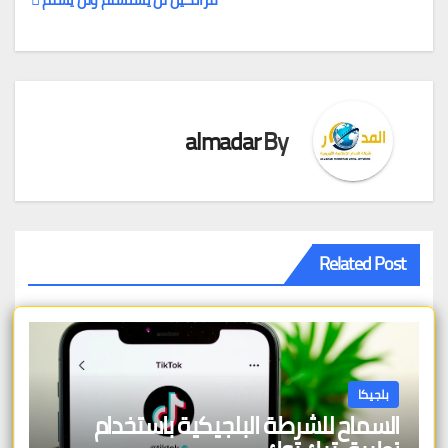
تصفّح
المقالات
almadar
By
Related Post
بلجيكا
السماح للشرطة البلجيكية باستخدام