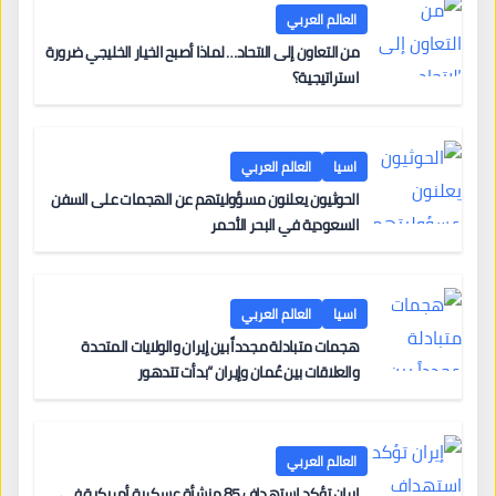
العالم العربي
من التعاون إلى الاتحاد… لماذا أصبح الخيار الخليجي ضرورة
استراتيجية؟
اسيا
العالم العربي
الحوثيون يعلنون مسؤوليتهم عن الهجمات على السفن
السعودية في البحر الأحمر
اسيا
العالم العربي
هجمات متبادلة مجدداً بين إيران والولايات المتحدة
والعلاقات بين عُمان وإيران “بدأت تتدهور
العالم العربي
إيران تؤكد استهداف 85 منشأة عسكرية أمريكية في