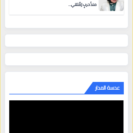
منذُ حربٍ رَمَّلتني…
عدسة المدار