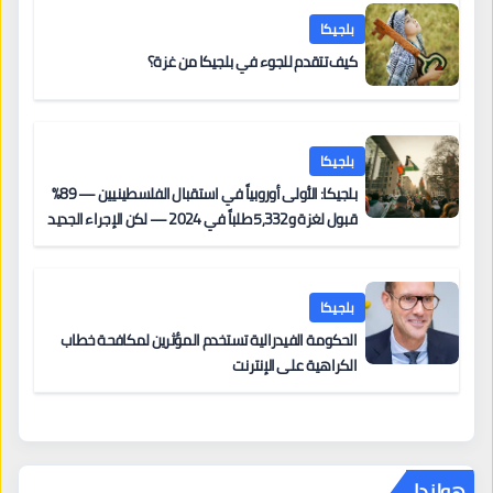
بلجيكا
كيف تتقدم للجوء في بلجيكا من غزة؟
بلجيكا
بلجيكا: الأولى أوروبياً في استقبال الفلسطينيين — 89%
قبول لغزة و5,332 طلباً في 2024 — لكن الإجراء الجديد
من 12 يونيو يُعقّد المسار لمن يحمل وضعاً في دولة EU
أخرى
بلجيكا
الحكومة الفيدرالية تستخدم المؤثرين لمكافحة خطاب
الكراهية على الإنترنت
هولندا