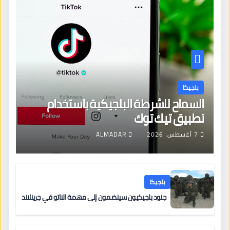
بلجيكا
السماح للشرطة البلجيكية باستخدام
تطبيق تيك توك
7 أغسطس، 2026
ALMADAR
بلجيكا
جنود بلجيكيون سينضمون إلى مهمة الناتو في جرينلاند