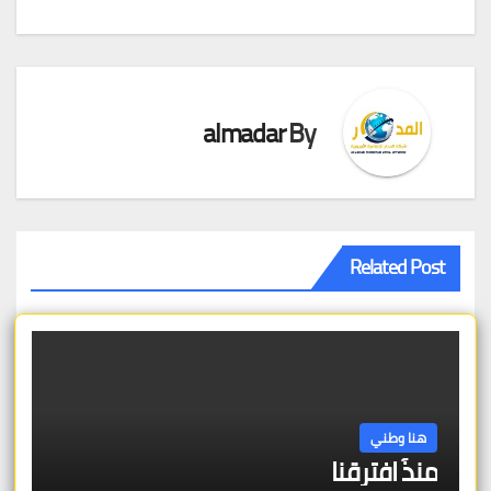
almadar
By
Related Post
هنا وطني
منذُ افترقنا