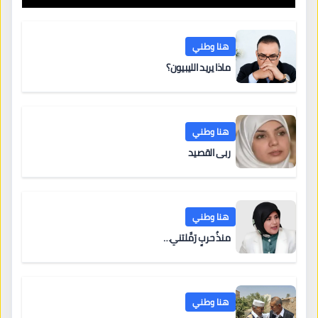
هنا وطني
ماذا يريد الليبيون؟
هنا وطني
ربى القصيد
هنا وطني
منذُ حربٍ رَمَّلتني…
هنا وطني