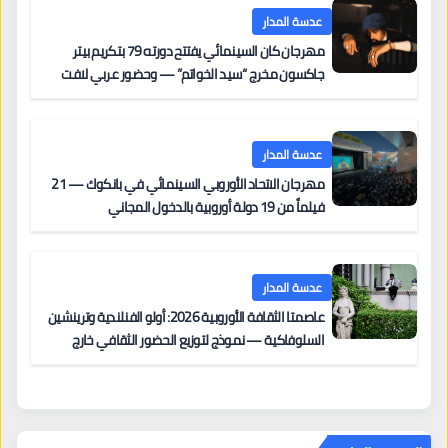
عدسة المدار
مهرجان كان السينمائي يفتتح دورته 79 بتكريم بيتر
جاكسون مخرج “سيد الخواتم” — وحضور عربي لافت
على السجادة الحمراء يضم نادين نجيم وآسر ياسين وخالد
مزنر ضمن لجنة التحكيم
عدسة المدار
مهرجان الاتحاد الأوروبي السينمائي في بانكوك — 21
فيلماً من 19 دولة أوروبية بالدخول المجاني
عدسة المدار
عاصمتا الثقافة الأوروبية 2026: أولو الفنلندية وترينشين
السلوفاكية — نموذج لتوزيع الحضور الثقافي خارج
المراكز الكبرى