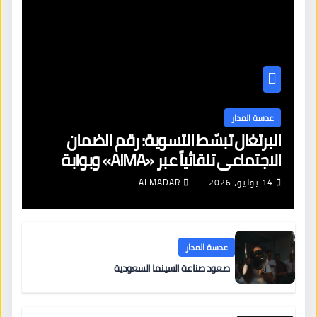
عدسة المدار
البرتغال تبسّط التسوية: رقم الضمان
الاجتماعي تلقائياً عبر «AIMA» وبوابة
جديدة لتجديد الإقامات
14 يوليو، 2026
ALMADAR
عدسة المدار
صعود صناعة السينما السعودية