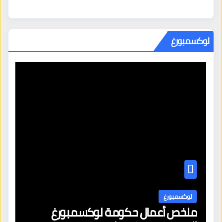
لوكسمبورغ
لوكسمبورغ
الأميرة ماري أستريد يوروبا
القضاء يكبح التشر