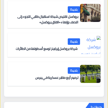
بلجيكا
بروكسل: تقليص شبكة استقبال طالبي اللجوء إلى
النصف وإنهاء «اتفاق بروكسل»
بلجيكا
شركة بروكسل إيرلاينز توسع أسطولها من الطائرات
بلجيكا
ترميم أربع مقابر عسكرية في يبرس
هولندا