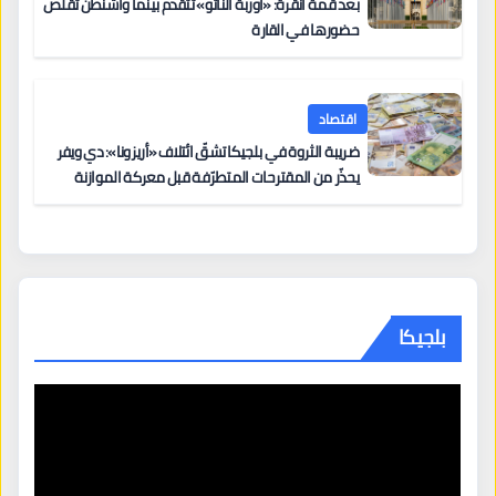
بعد قمة أنقرة: «أوربة الناتو» تتقدّم بينما واشنطن تقلّص
حضورها في القارة
اقتصاد
ضريبة الثروة في بلجيكا تشقّ ائتلاف «أريزونا»: دي ويفر
يحذّر من المقترحات المتطرّفة قبل معركة الموازنة
بلجيكا