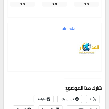
%
0
%
0
%
0
almadar
شارك هذا الموضوع:
X
فيس بوك
طباعة