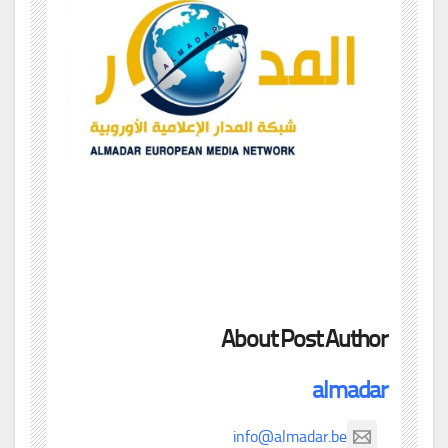
About Post Author
almadar
info@almadar.be