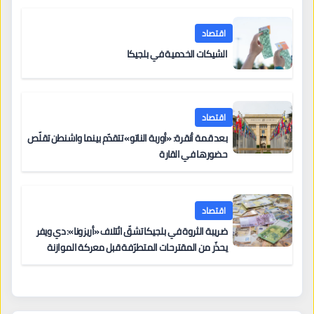
اقتصاد
الشيكات الخدمية في بلجيكا
اقتصاد
بعد قمة أنقرة: «أوربة الناتو» تتقدّم بينما واشنطن تقلّص
حضورها في القارة
اقتصاد
ضريبة الثروة في بلجيكا تشقّ ائتلاف «أريزونا»: دي ويفر
يحذّر من المقترحات المتطرّفة قبل معركة الموازنة