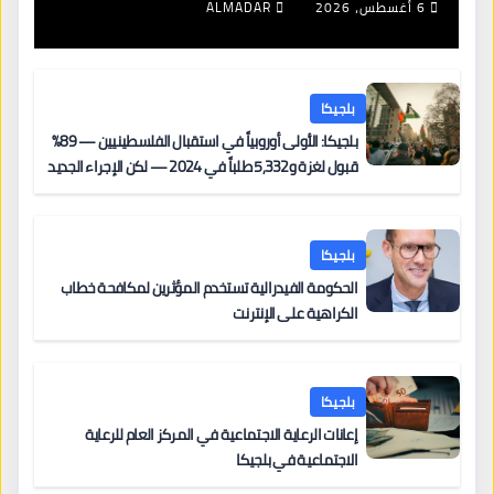
6 أغسطس، 2026
ALMADAR
بلجيكا
بلجيكا: الأولى أوروبياً في استقبال الفلسطينيين — 89%
قبول لغزة و5,332 طلباً في 2024 — لكن الإجراء الجديد
من 12 يونيو يُعقّد المسار لمن يحمل وضعاً في دولة EU
أخرى
بلجيكا
الحكومة الفيدرالية تستخدم المؤثرين لمكافحة خطاب
الكراهية على الإنترنت
بلجيكا
إعانات الرعاية الاجتماعية في المركز العام للرعاية
الاجتماعية في بلجيكا