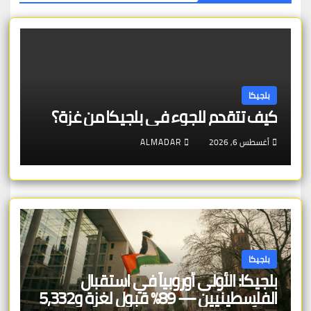
بلجيكا
كيف تتقدم للجوء في بلجيكا من غزة؟
أغسطس 6, 2026
ALMADAR
بلجيكا
بلجيكا: الأولى أوروبياً في استقبال
الفلسطينيين — 89% قبول لغزة و5,332