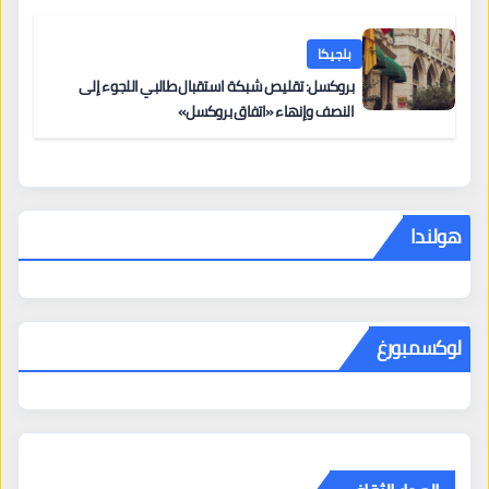
بلجيكا
بروكسل: تقليص شبكة استقبال طالبي اللجوء إلى
النصف وإنهاء «اتفاق بروكسل»
هولندا
لوكسمبورغ