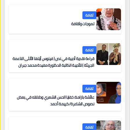
ثقافة
تموجات وثقافة
ثقافة
قراءة نقدية أدبية في نص ( فينوس أيتها الأنثى الناعمة
الجريئة ) للأديبة الكاتبة الدكتورة مفيدة محمد جبران
ثقافة
عائشة بازامة: خفايا الحس الشعري ودلالاته في بعض
نصوص الشاعرة/ كريمة أحمد
ثقافة