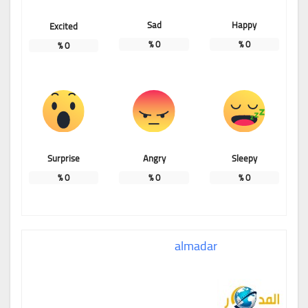
Sad
Happy
Excited
%
0
%
0
%
0
Surprise
Angry
Sleepy
%
0
%
0
%
0
almadar