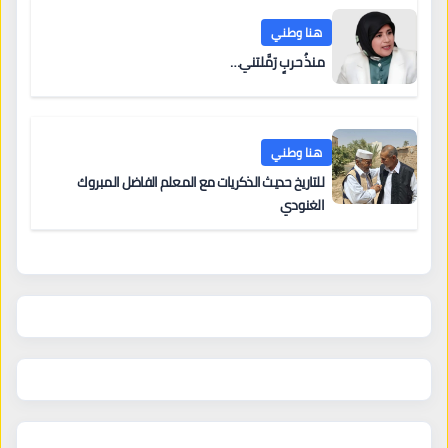
هنا وطني
منذُ حربٍ رَمَّلتني…
هنا وطني
للتاريخ حديث الذكريات مع المعلم الفاضل المبروك
الغنودي