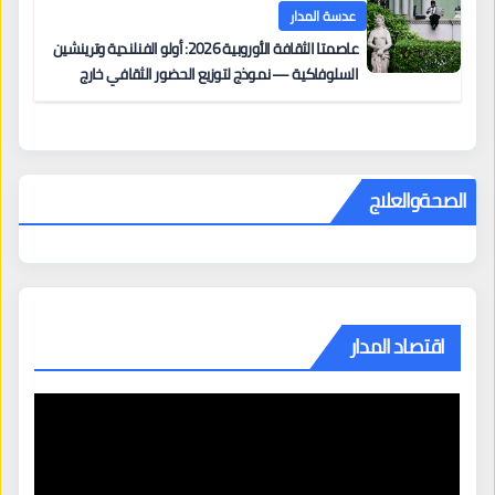
عدسة المدار
عاصمتا الثقافة الأوروبية 2026: أولو الفنلندية وترينشين
السلوفاكية — نموذج لتوزيع الحضور الثقافي خارج
المراكز الكبرى
الصحةوالعلاج
اقتصاد المدار