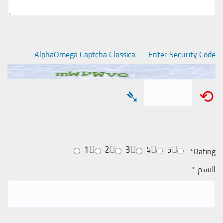
AlphaOmega Captcha Classica – Enter Security Code
➴
⟲
1
2
3
4
5
*
Rating
الاسم
*