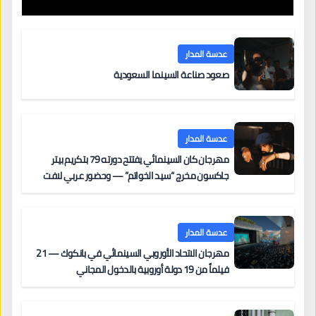
عدسة المدار
صعود صناعة السينما السعودية
عدسة المدار
مهرجان كان السينمائي يفتتح دورته 79 بتكريم بيتر
جاكسون مخرج “سيد الخواتم” — وحضور عربي لافت
على السجادة الحمراء يضم نادين نجيم وآسر ياسين وخالد
مزنر ضمن لجنة التحكيم
عدسة المدار
مهرجان الاتحاد الأوروبي السينمائي في بانكوك — 21
فيلماً من 19 دولة أوروبية بالدخول المجاني