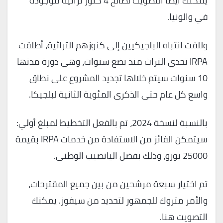
يمكنك أيضًا التصويت لصالح 4 كنوز تراثية موجودة
في والونيا.
وللفت انتباه البلجيكيين إلى كنوزهم التراثية، أطلقت
IRPA تحدي التراث منذ بضع سنوات، وهي دورة مدتها
10 سنوات سيتم خلالها تجديد المشروع على نطاق
واسع كل عام حتى الذكرى المئوية الثانية لبلجيكا.
بالنسبة لنسخة 2024، تم بالفعل التخطيط لمبلغ أولي:
سيتمكن الفائز من الاستفادة من خدمات IRPA بقيمة
25000 يورو، وذلك بفضل اليانصيب الوطني.
تم اختيار سبعة مرشحين من بين جميع المقترحات،
والأمر متروك للجمهور لتحديد من سيفوز. يمكنك
التصويت هنا.