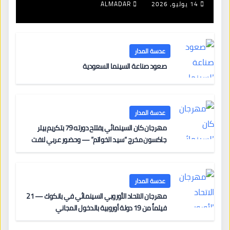
جديدة لتجديد الإقامات
14 يوليو، 2026
ALMADAR
عدسة المدار
صعود صناعة السينما السعودية
عدسة المدار
مهرجان كان السينمائي يفتتح دورته 79 بتكريم بيتر
جاكسون مخرج “سيد الخواتم” — وحضور عربي لافت
على السجادة الحمراء يضم نادين نجيم وآسر ياسين وخالد
مزنر ضمن لجنة التحكيم
عدسة المدار
مهرجان الاتحاد الأوروبي السينمائي في بانكوك — 21
فيلماً من 19 دولة أوروبية بالدخول المجاني