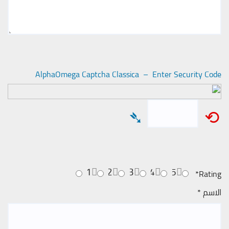
AlphaOmega Captcha Classica – Enter Security Code
➴
⟲
1
2
3
4
5
*
Rating
الاسم
*