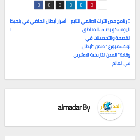
رنامج مدن التراث العالمي التابع
أسرار أبطال الماضي في بلجيكا
لليونسكو يصنف المناطق
تصفّح
القديمة والتحصينات في
المقالات
لوكسمبورغ ” ضمن “أبطال
وقادة” المدن التاريخية العشرين
في العالم
almadar
By