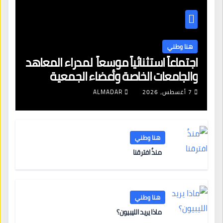
هنا وطني
اجتماعاً استثنائياً موسعاً لمدراء المعاهد
والجامعات الخاصة وأعضاء الجمعية
العمومية للنقابة العامة لمؤسسات
7 أغسطس، 2026
ALMADAR
التعليم والتدريب الخاص في ليبيا
هنا وطني
منذُ افترقنا
هنا وطني
ماذا يريد الليبيون؟