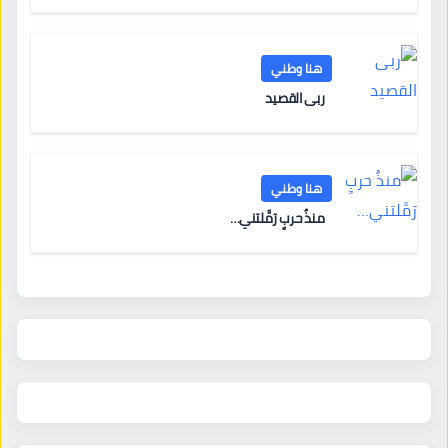
هنا وطني
ربى القصيد
هنا وطني
منذُ حربٍ رَمَّلتني…