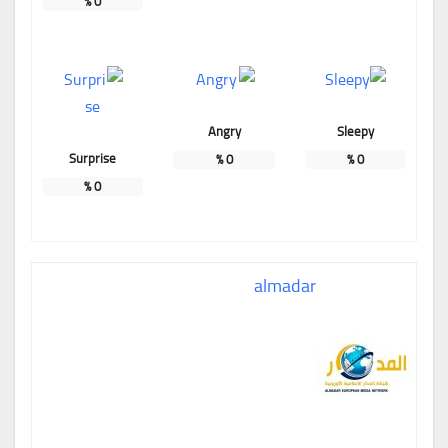
%
0
Angry
Sleepy
Surprise
%
0
%
0
%
0
almadar