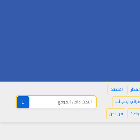
لمدار
اقتصاد
غرائب وعجائب
وك “
من نحن