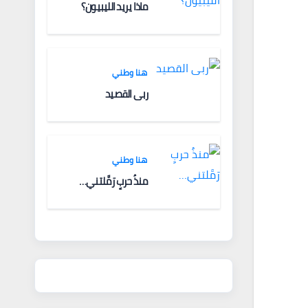
ماذا يريد الليبيون؟
هنا وطني
ربى القصيد
هنا وطني
منذُ حربٍ رَمَّلتني…