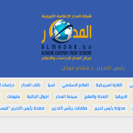
رئيس التحرير .د هشام عوكل
بي
القارة اميريكية
العالم الاسلامي
اسيا
كتاب المدار
دراسات ا
افريقيا
الصحة والعلاج
سينما المدار
احوال الجالية
منوعات
مدونة رئيس تحرير
مقابلات ريئس التحرير
صفحة رئيس التحرير “فيسب