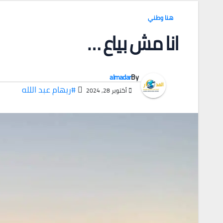
هنا وطني
انا مش بياع …
almadar
By
#ريهام عبد اللله
أكتوبر 28, 2024