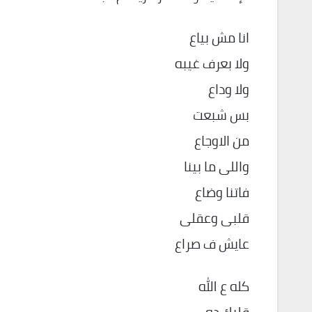
انا مش بياع
ولا بعرف غيبه
ولا وداع
بس شبعت
من الاوجاع
واللى ما بينا
فاتنا وضاع
قلبى وعقلى
عايش ف صراع
كله ع الله