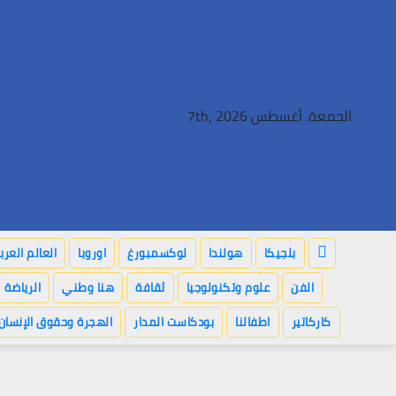
Ski
t
conten
الجمعة. أغسطس 7th, 2026
بلجيكا
هولندا
لوكسمبورغ
اوروبا
العالم العر
الفن
علوم وتكنولوجيا
ثقافة
هنا وطني
الرياضة
كاركاتير
اطفالنا
بودكاست المدار
الهجرة وحقوق الإنسان