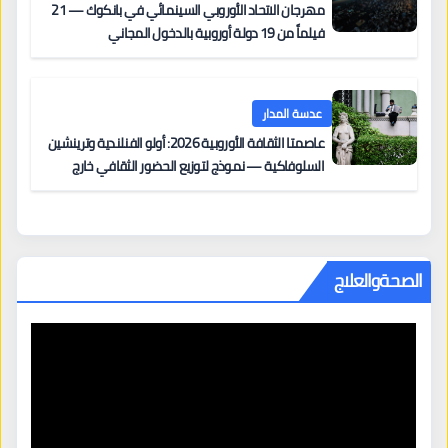
مهرجان الاتحاد الأوروبي السينمائي في بانكوك — 21
فيلماً من 19 دولة أوروبية بالدخول المجاني
عدسة المدار
عاصمتا الثقافة الأوروبية 2026: أولو الفنلندية وترينشين
السلوفاكية — نموذج لتوزيع الحضور الثقافي خارج
المراكز الكبرى
الصحةوالعلاج