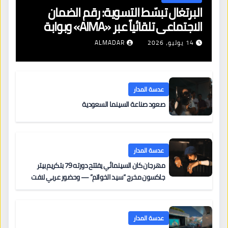
البرتغال تبسّط التسوية: رقم الضمان
الاجتماعي تلقائياً عبر «AIMA» وبوابة
جديدة لتجديد الإقامات
14 يوليو، 2026
ALMADAR
عدسة المدار
صعود صناعة السينما السعودية
عدسة المدار
مهرجان كان السينمائي يفتتح دورته 79 بتكريم بيتر
جاكسون مخرج “سيد الخواتم” — وحضور عربي لافت
على السجادة الحمراء يضم نادين نجيم وآسر ياسين وخالد
مزنر ضمن لجنة التحكيم
عدسة المدار