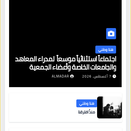
هنا وطني
اجتماعاً استثنائياً موسعاً لمدراء المعاهد
والجامعات الخاصة وأعضاء الجمعية
العمومية للنقابة العامة لمؤسسات
7 أغسطس، 2026
ALMADAR
التعليم والتدريب الخاص في ليبيا
هنا وطني
منذُ افترقنا