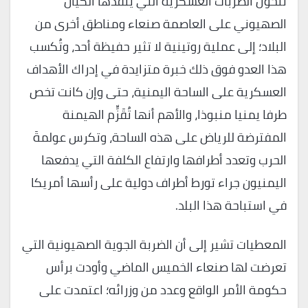
تتحول الضربات العسكرية التي ينفذها الكيان
الصهيوني على العاصمة صنعاء ومناطق أخرى من
البلاد؛ إلى عملية روتينية لا تثير حفيظة أحد، وتُكسب
هذا العدو فوق ذلك خبرة متزايدة في إدراك الأهداف
العسكرية على الساحة اليمنية، حتى وإن كانت تخص
طرفا يمنيا منبوذا، والأهم أنها تُقَزٍّم الهيمنة
المفترضة للرياض على هذه الساحة، وتكرس عولمةَ
الحرب وتعدد أطرافها وارتفاع الكلفة التي يدفعها
اليمنيون جراء تورط أطراف دولية على رأسها أمريكا
في استباحة هذا البلد.
المعطيات تشير إلى أن الضربة الجوية الصهيونية التي
تعرضت لها صنعاء الخميس الماضي وأودت برأس
حكومة الأمر الواقع وعدد من وزرائه؛ اعتمدت على