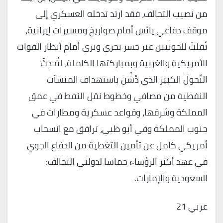
من نصيب التحالف، فقد ارتد تدخله العسكري إلى
موقف دفاعي يائس أمام صواريخ ومسيرات إيرانية،
نُقلتْ للحوثيين عبر جسر بحري وبري أمام أنظار القوات
الأمريكية والغربية وبمباركتها الكاملة، لتُحدِثَ
التّحولَ الكبير الذي دُشِّنَ باستهداف المنشآت
النفطية من مصافي وخطوط نقل النفط في عمق
المملكة وشرقها، وقواعد عسكرية ومطارات في
جنوب المملكة وفي أبو ظبي، ترافق مع انسحاب
أمريكي كامل عن تأمين التغطية من الدفاع الجوي
في عهد أكثر الرؤساء حماسا لدولتي التحالف:
السعودية والإمارات.
عربي 21