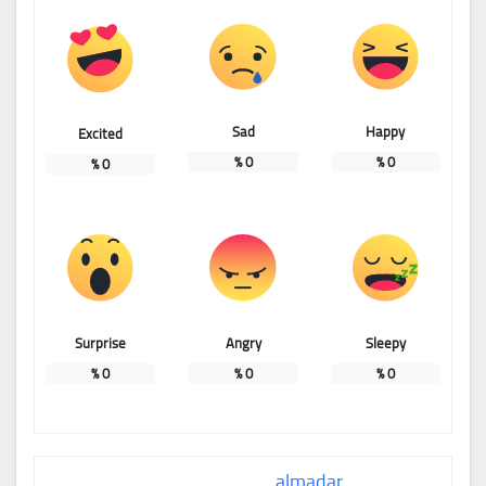
Sad
Happy
Excited
%
0
%
0
%
0
Surprise
Angry
Sleepy
%
0
%
0
%
0
almadar