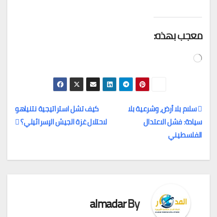
معجب بهذه:
جاري
التحميل…
سلام بلا أرض، وشرعية بلا
كيف تشل استراتيجية نتنياهو
سيادة: فشل الاعتدال
لاحتلال غزة الجيش الإسرائيلي؟
تصفّح
الفلسطيني
المقالات
almadar
By