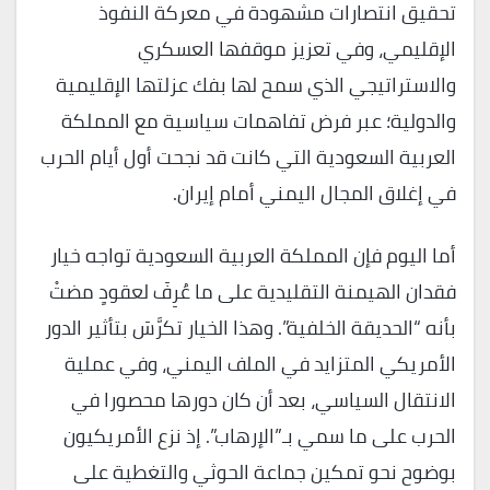
تحقيق انتصارات مشهودة في معركة النفوذ
الإقليمي، وفي تعزيز موقفها العسكري
والاستراتيجي الذي سمح لها بفك عزلتها الإقليمية
والدولية؛ عبر فرض تفاهمات سياسية مع المملكة
العربية السعودية التي كانت قد نجحت أول أيام الحرب
في إغلاق المجال اليمني أمام إيران.
أما اليوم فإن المملكة العربية السعودية تواجه خيار
فقدان الهيمنة التقليدية على ما عُرِفَ لعقودٍ مضتْ
بأنه “الحديقة الخلفية”. وهذا الخيار تكرَّسَ بتأثير الدور
الأمريكي المتزايد في الملف اليمني، وفي عملية
الانتقال السياسي، بعد أن كان دورها محصورا في
الحرب على ما سمي بـ”الإرهاب”. إذ نزع الأمريكيون
بوضوح نحو تمكين جماعة الحوثي والتغطية على