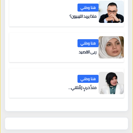
هنا وطني
ماذا يريد الليبيون؟
هنا وطني
ربى القصيد
هنا وطني
منذُ حربٍ رَمَّلتني…