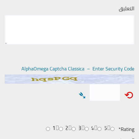
التعليق
AlphaOmega Captcha Classica – Enter Security Code
➴
⟲
1
2
3
4
5
*
Rating