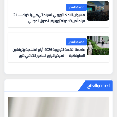
عدسة المدار
مهرجان الاتحاد الأوروبي السينمائي في بانكوك — 21
فيلماً من 19 دولة أوروبية بالدخول المجاني
عدسة المدار
عاصمتا الثقافة الأوروبية 2026: أولو الفنلندية وترينشين
السلوفاكية — نموذج لتوزيع الحضور الثقافي خارج
المراكز الكبرى
الصحةوالعلاج