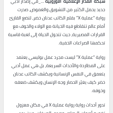
شبكة المدار الإعلامية الأوروبية
…_في إصدار أدبي
جديد يحمل الكثير من التشويق والغموض، صدرت
رواية “عملية X” بقلم الكاتب عدنان خضر، لتضع القارئ
أمام عالم تتقاطع فيه الخيانة مع الولاء والخوف مع
القرارات المصيرية، حيث تتحول الحياة إلى لعبة قاسية
تحكمها الصراعات الخفية.
رواية “عملية X” ليست مجرد عمل بوليسي يعتمد
على المطاردة والأحداث السريعة، بل هي عمل أدبي
يتعمق في النفس الإنسانية ويكشف الكاتب عدنان
خضر كيف يغيّر الحصار وجه الإنسان ويكشف ضعفه
وخوفه.
تدور أحداث رواية رواية عملية X في مكان معزول