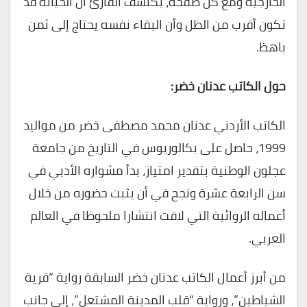
الخارجية ومع كل صفحة، يكتشف القارئ أن الخيانة قد
تكون أقرب من الظل وأن البقاء نفسه يحتاج إلى ثمن
باهظ.
حول الكاتب عدنان خضر:
الكاتب الأردني عدنان محمد مصطفى خضر من مواليد
1999، حاصل على بكالوريوس في التاريخ من جامعة
عجلون الوطنية بتقدير امتياز، بدأ مشواره الأدبي في
سن الرابعة عشرة ونجح في أن يثبت حضوره من خلال
أعماله الروائية التي لاقت انتشارا ملحوظا في العالم
العربي.
من أبرز أعمال الكاتب عدنان خضر السابقة رواية “قرية
الشياطين”، ورواية “قلب المدينة المشتعل”، إلى جانب