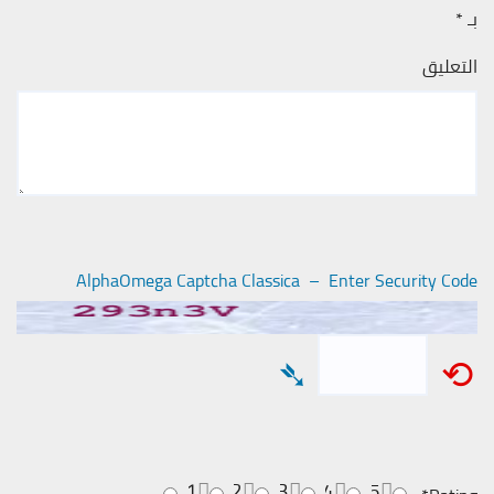
بـ
*
التعليق
AlphaOmega Captcha Classica – Enter Security Code
➴
⟲
1
2
3
4
5