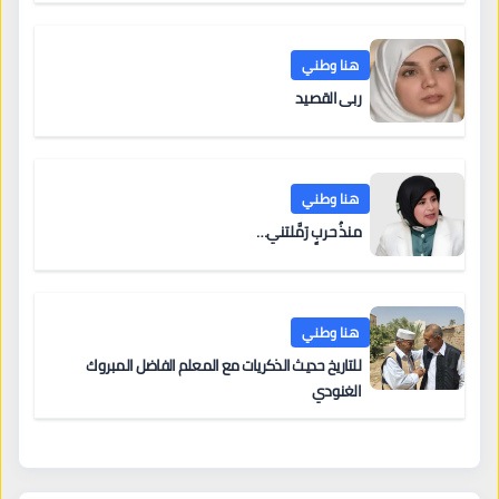
هنا وطني
ربى القصيد
هنا وطني
منذُ حربٍ رَمَّلتني…
هنا وطني
للتاريخ حديث الذكريات مع المعلم الفاضل المبروك
الغنودي