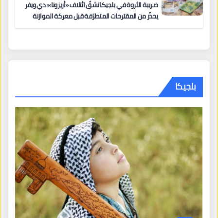
ضريبة الثروة في بلجيكا تشقّ ائتلاف «أريزونا»: دي ويفر
يحذّر من المقترحات المتطرّفة قبل معركة الموازنة
بلجيكا