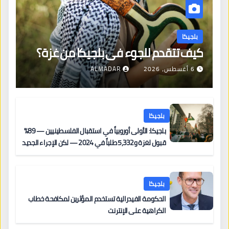
بلجيكا
كيف تتقدم للجوء في بلجيكا من غزة؟
6 أغسطس، 2026
ALMADAR
بلجيكا
بلجيكا: الأولى أوروبياً في استقبال الفلسطينيين — 89%
قبول لغزة و5,332 طلباً في 2024 — لكن الإجراء الجديد
من 12 يونيو يُعقّد المسار لمن يحمل وضعاً في دولة EU
أخرى
بلجيكا
الحكومة الفيدرالية تستخدم المؤثرين لمكافحة خطاب
الكراهية على الإنترنت