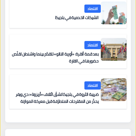
اقتصاد
الشيكات الخدمية في بلجيكا
اقتصاد
بعد قمة أنقرة: «أوربة الناتو» تتقدّم بينما واشنطن تقلّص
حضورها في القارة
اقتصاد
ضريبة الثروة في بلجيكا تشقّ ائتلاف «أريزونا»: دي ويفر
يحذّر من المقترحات المتطرّفة قبل معركة الموازنة