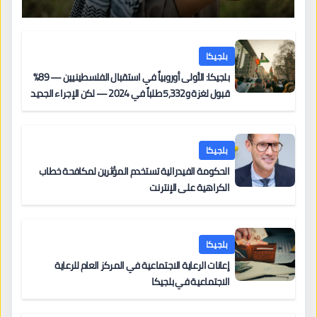
بلجيكا
بلجيكا: الأولى أوروبياً في استقبال الفلسطينيين — 89%
قبول لغزة و5,332 طلباً في 2024 — لكن الإجراء الجديد
من 12 يونيو يُعقّد المسار لمن يحمل وضعاً في دولة EU
أخرى
بلجيكا
الحكومة الفيدرالية تستخدم المؤثرين لمكافحة خطاب
الكراهية على الإنترنت
بلجيكا
إعانات الرعاية الاجتماعية في المركز العام للرعاية
الاجتماعية في بلجيكا