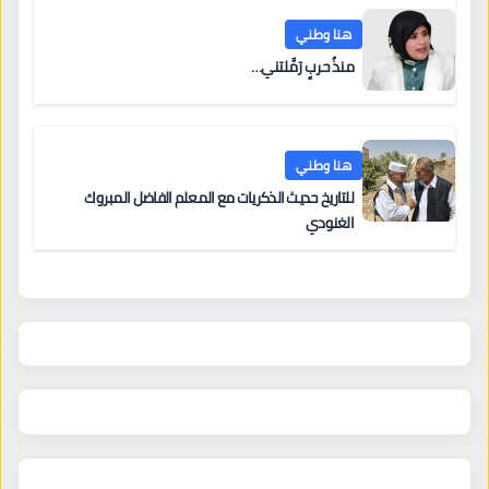
هنا وطني
منذُ حربٍ رَمَّلتني…
هنا وطني
للتاريخ حديث الذكريات مع المعلم الفاضل المبروك
الغنودي