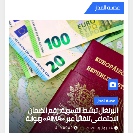
عدسة المدار
عدسة المدار
البرتغال تبسّط التسوية: رقم الضمان
الاجتماعي تلقائياً عبر «AIMA» وبوابة
جديدة لتجديد الإقامات
14 يوليو، 2026
ALMADAR