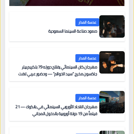
عدسة المدار
صعود صناعة السينما السعودية
عدسة المدار
مهرجان كان السينمائي يفتتح دورته 79 بتكريم بيتر
جاكسون مخرج “سيد الخواتم” — وحضور عربي لافت
على السجادة الحمراء يضم نادين نجيم وآسر ياسين وخالد
مزنر ضمن لجنة التحكيم
عدسة المدار
مهرجان الاتحاد الأوروبي السينمائي في بانكوك — 21
فيلماً من 19 دولة أوروبية بالدخول المجاني