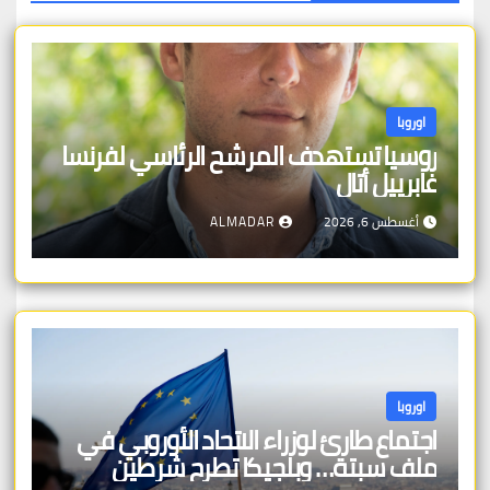
اوروبا
روسيا تستهدف المرشح الرئاسي لفرنسا
غابرييل أتال
أغسطس 6, 2026
ALMADAR
اوروبا
اجتماع طارئ لوزراء الاتحاد الأوروبي في
ملف سبتة… وبلجيكا تطرح شرطين