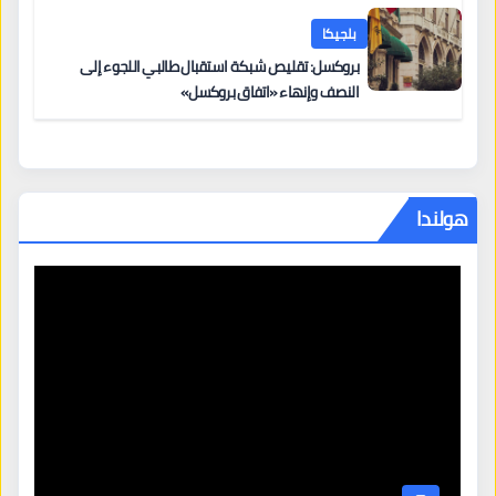
بلجيكا
بروكسل: تقليص شبكة استقبال طالبي اللجوء إلى
النصف وإنهاء «اتفاق بروكسل»
هولندا