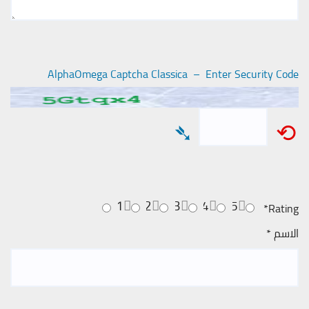
AlphaOmega Captcha Classica – Enter Security Code
➴
⟲
1
2
3
4
5
*
Rating
الاسم
*