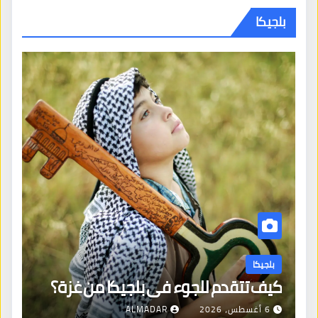
بلجيكا
بلجيكا
كيف تتقدم للجوء في بلجيكا من غزة؟
6 أغسطس، 2026
ALMADAR