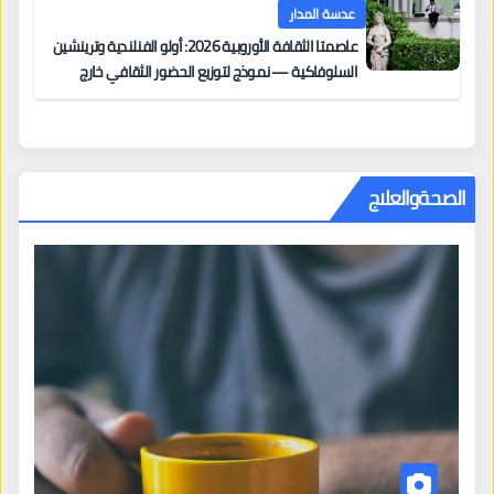
عدسة المدار
عاصمتا الثقافة الأوروبية 2026: أولو الفنلندية وترينشين
السلوفاكية — نموذج لتوزيع الحضور الثقافي خارج
المراكز الكبرى
الصحةوالعلاج