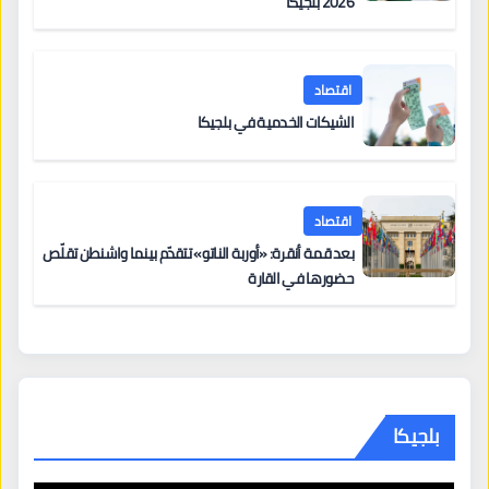
2026 بلجيكا
اقتصاد
الشيكات الخدمية في بلجيكا
اقتصاد
بعد قمة أنقرة: «أوربة الناتو» تتقدّم بينما واشنطن تقلّص
حضورها في القارة
بلجيكا