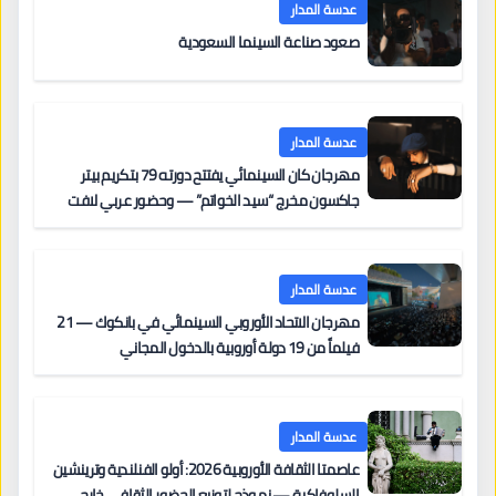
عدسة المدار
صعود صناعة السينما السعودية
عدسة المدار
مهرجان كان السينمائي يفتتح دورته 79 بتكريم بيتر
جاكسون مخرج “سيد الخواتم” — وحضور عربي لافت
على السجادة الحمراء يضم نادين نجيم وآسر ياسين وخالد
مزنر ضمن لجنة التحكيم
عدسة المدار
مهرجان الاتحاد الأوروبي السينمائي في بانكوك — 21
فيلماً من 19 دولة أوروبية بالدخول المجاني
عدسة المدار
عاصمتا الثقافة الأوروبية 2026: أولو الفنلندية وترينشين
السلوفاكية — نموذج لتوزيع الحضور الثقافي خارج