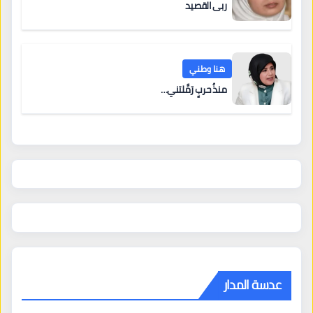
ربى القصيد
هنا وطني
منذُ حربٍ رَمَّلتني…
عدسة المدار