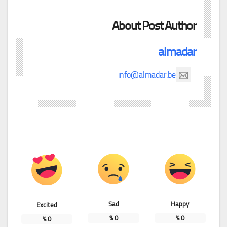
About Post Author
almadar
info@almadar.be
Sad
Happy
Excited
%
0
%
0
%
0