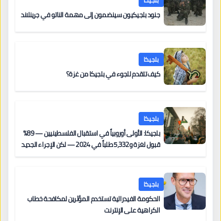
بلجيكا
جنود بلجيكيون سينضمون إلى مهمة الناتو في جرينلاند
بلجيكا
كيف تتقدم للجوء في بلجيكا من غزة؟
بلجيكا
بلجيكا: الأولى أوروبياً في استقبال الفلسطينيين — 89%
قبول لغزة و5,332 طلباً في 2024 — لكن الإجراء الجديد
من 12 يونيو يُعقّد المسار لمن يحمل وضعاً في دولة EU
أخرى
بلجيكا
الحكومة الفيدرالية تستخدم المؤثرين لمكافحة خطاب
الكراهية على الإنترنت