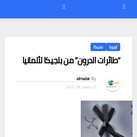
اوروبا
بلجيكا
“طائرات الدرون” من بلجيكا لألمانيا
almadar
By
ديسمبر 28, 2025