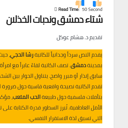
Read Time:
50 Second
شتاء دمشق وندبات الخذلان
تقديم د. هشام عوكل
يقدم النص سرداً وجدانياً للكاتبة
رشا الحجي
، حيث
بمدينة
دمشق
. تصف الكاتبة لقاءً عابراً مع امرأة
سابق إنذار أو مبرر واضح. يتناول الحوار بين الش
تقدم الكاتبة نصيحة واقعية قاسية حول ضرورة 
بتأملات فلسفية حول طبيعة
الحب المتعب
، مؤكد
الأمل العاطفية. تُبرز السطور قدرة الكتابة على 
التي تسبق لذة الاستقرار النفسي.