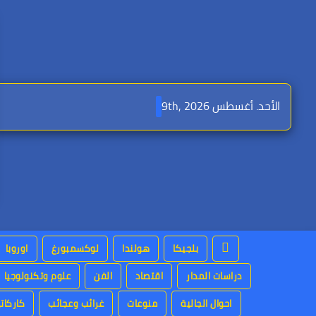
Ski
t
conten
الأحد. أغسطس 9th, 2026
بلجيكا
هولندا
لوكسمبورغ
اوروبا
دراسات المدار
اقتصاد
الفن
علوم وتكنولوجيا
احوال الجالية
منوعات
غرائب وعجائب
كاركاتي