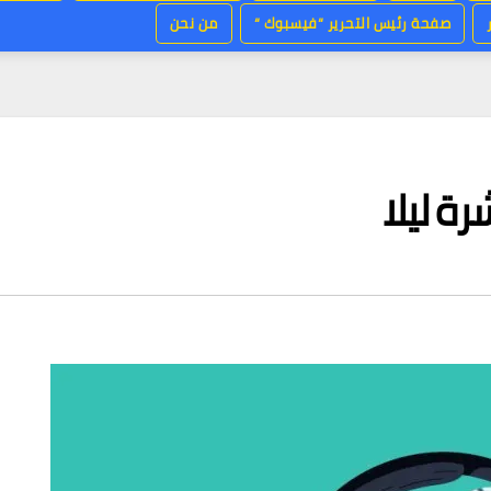
صفحة رئيس التحرير “فيسبوك “
من نحن
ة ليلا