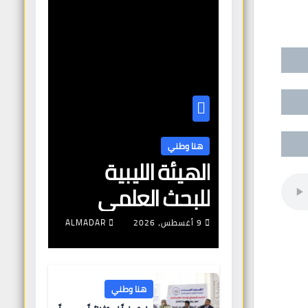
هنا وطني
الهيئة الليبية
للبحث العلمي
تختتم فعاليات
9 أغسطس، 2026
ALMADAR
الورشة العلمية
“عالم الأردوينو
هنا وطني
للمهندسين