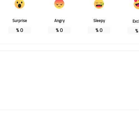
Surprise
Angry
Sleepy
Exc
%
0
%
0
%
0