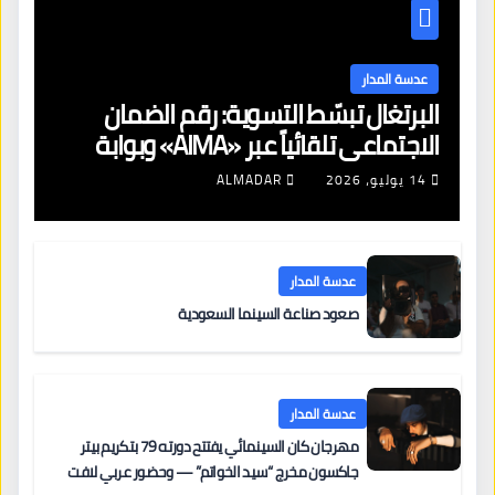
عدسة المدار
البرتغال تبسّط التسوية: رقم الضمان
الاجتماعي تلقائياً عبر «AIMA» وبوابة
جديدة لتجديد الإقامات
14 يوليو، 2026
ALMADAR
عدسة المدار
صعود صناعة السينما السعودية
عدسة المدار
مهرجان كان السينمائي يفتتح دورته 79 بتكريم بيتر
جاكسون مخرج “سيد الخواتم” — وحضور عربي لافت