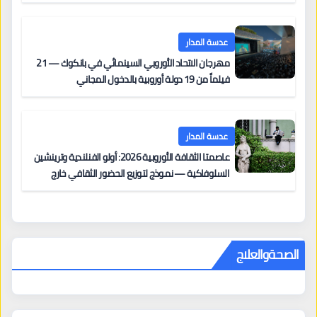
على السجادة الحمراء يضم نادين نجيم وآسر ياسين وخالد
مزنر ضمن لجنة التحكيم
عدسة المدار
مهرجان الاتحاد الأوروبي السينمائي في بانكوك — 21
فيلماً من 19 دولة أوروبية بالدخول المجاني
عدسة المدار
عاصمتا الثقافة الأوروبية 2026: أولو الفنلندية وترينشين
السلوفاكية — نموذج لتوزيع الحضور الثقافي خارج
المراكز الكبرى
الصحةوالعلاج