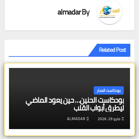
almadar
By
Related Post
بودكاست المدار
بودكاست الحنين… حين يعود الماضي
ليطرق أبواب القلب
مايو 29, 2026
ALMADAR