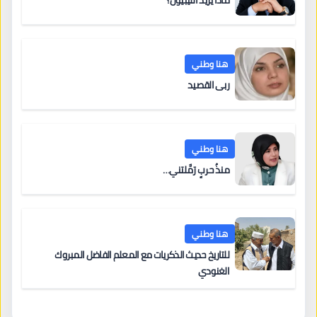
ماذا يريد الليبيون؟
هنا وطني
ربى القصيد
هنا وطني
منذُ حربٍ رَمَّلتني…
هنا وطني
للتاريخ حديث الذكريات مع المعلم الفاضل المبروك
الغنودي