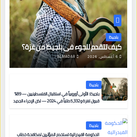
بلجيكا
كيف تتقدم للجوء في بلجيكا من غزة؟
6 أغسطس، 2026
ALMADAR
بلجيكا
بلجيكا: الأولى أوروبياً في استقبال الفلسطينيين — 89%
قبول لغزة و5,332 طلباً في 2024 — لكن الإجراء الجديد
من 12 يونيو يُعقّد المسار لمن يحمل وضعاً في دولة EU
أخرى
بلجيكا
الحكومة الفيدرالية تستخدم المؤثرين لمكافحة خطاب