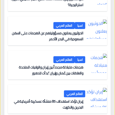
استراتيجية؟
اسيا
العالم العربي
الحوثيون يعلنون مسؤوليتهم عن الهجمات على السفن
السعودية في البحر الأحمر
اسيا
العالم العربي
هجمات متبادلة مجدداً بين إيران والولايات المتحدة
والعلاقات بين عُمان وإيران “بدأت تتدهور
العالم العربي
إيران تؤكد استهداف 85 منشأة عسكرية أمريكية في
البحرين والكويت