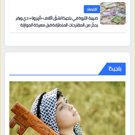
اقتصاد
ضريبة الثروة في بلجيكا تشقّ ائتلاف «أريزونا»: دي ويفر
يحذّر من المقترحات المتطرّفة قبل معركة الموازنة
بلجيكا