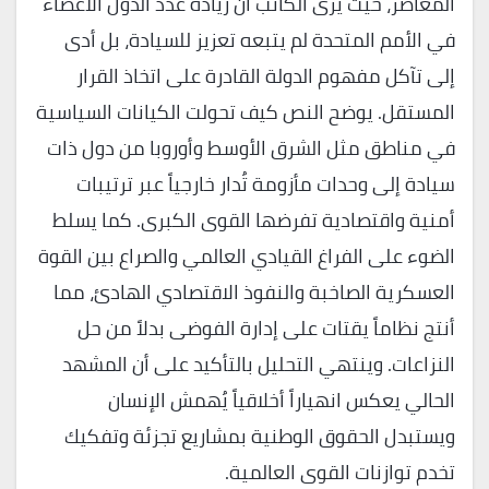
المعاصر، حيث يرى الكاتب أن زيادة عدد الدول الأعضاء
في الأمم المتحدة لم يتبعه تعزيز للسيادة، بل أدى
إلى تآكل مفهوم الدولة القادرة على اتخاذ القرار
المستقل. يوضح النص كيف تحولت الكيانات السياسية
في مناطق مثل الشرق الأوسط وأوروبا من دول ذات
سيادة إلى وحدات مأزومة تُدار خارجياً عبر ترتيبات
أمنية واقتصادية تفرضها القوى الكبرى. كما يسلط
الضوء على الفراغ القيادي العالمي والصراع بين القوة
العسكرية الصاخبة والنفوذ الاقتصادي الهادئ، مما
أنتج نظاماً يقتات على إدارة الفوضى بدلاً من حل
النزاعات. وينتهي التحليل بالتأكيد على أن المشهد
الحالي يعكس انهياراً أخلاقياً يُهمش الإنسان
ويستبدل الحقوق الوطنية بمشاريع تجزئة وتفكيك
تخدم توازنات القوى العالمية.