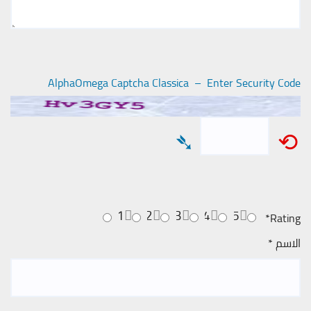
AlphaOmega Captcha Classica – Enter Security Code
➴
⟲
1
2
3
4
5
*
Rating
الاسم
*