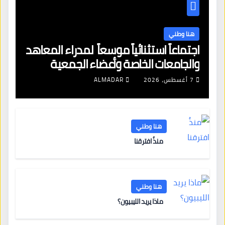
هنا وطني
اجتماعاً استثنائياً موسعاً لمدراء المعاهد
والجامعات الخاصة وأعضاء الجمعية
العمومية للنقابة العامة لمؤسسات
7 أغسطس، 2026
ALMADAR
التعليم والتدريب الخاص في ليبيا
هنا وطني
منذُ افترقنا
هنا وطني
ماذا يريد الليبيون؟