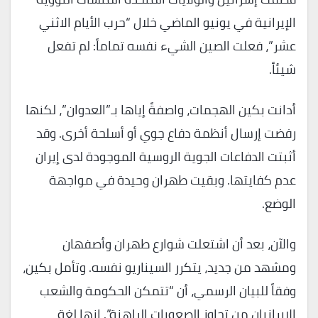
الإيرانية في يونيو الماضي خلال “حرب الأيام الاثني
عشر”، فعلت الصين الشيء نفسه تماماً: لم تفعل
شيئاً.
أدانت بكين الهجمات، واصفةً إياها بـ”العدوان”، لكنها
رفضت إرسال أنظمة دفاع جوي أو أسلحة أخرى. وقد
أثبتت الدفاعات الجوية الروسية الموجودة لدى إيران
عدم كفايتها. وبقيت طهران وحيدة في مواجهة
الوضع.
والآن، بعد أن اشتعلت شوارع طهران وأصفهان
ومشهد من جديد، يتكرر السيناريو نفسه. وتأمل بكين،
وفقاً للبيان الرسمي، أن “تتمكن الحكومة والشعب
الإيرانيان من تجاوز الصعوبات الراهنة”. إنها لغة