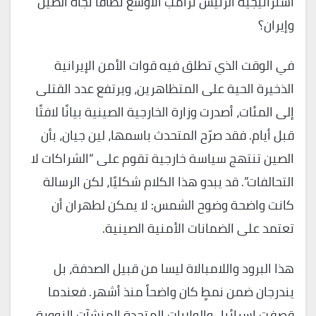
استراتيجية الرئيس ترامب الأوسع نطاقاً تجاه الصين
وإيران؟
في الوقت الذي تطلق فيه قوات الأمن الإيرانية
الذخيرة الحية على المتظاهرين، ويرتفع عدد القتلى
إلى المئات، أصدرت وزارة الخارجية الصينية بيانًا لافتًا
قبل أيام. فقد صرّح المتحدث باسمها، لين جيان، بأن
الصين تنتهج سياسة خارجية تقوم على “الشراكات لا
التحالفات”. قد يبدو هذا الكلام شكليًا، لكن الرسالة
كانت واضحة وضوح الشمس: لا يمكن لطهران أن
تعتمد على الضمانات الأمنية الصينية.
هذا البرود واللامبالاة ليسا من قبيل الصدفة، بل
يندرجان ضمن نمطٍ كان واضحاً منذ أشهر. فعندما
قصفت إسرائيل والولايات المتحدة المنشآت النووية