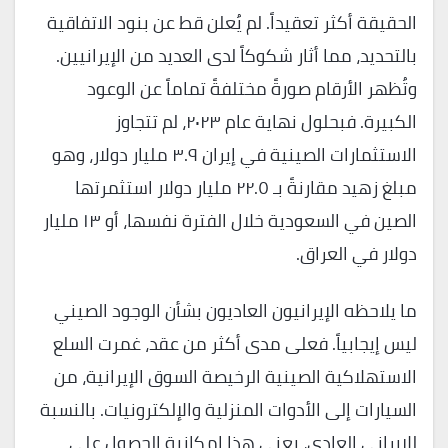
الحقيقة أكثر تعقيداً. لم يُعلن قط عن بنود الاتفاقية
بالتحديد، مما أثار شكوكاً لدى العديد من الإيرانيين.
وتُظهر الأرقام صورةً مختلفةً تماماً عن الوعود
الكبيرة. فبحلول نهاية عام ٢٠٢٣، لم تتجاوز
الاستثمارات الصينية في إيران ٣.٩ مليار دولار، وهو
مبلغ زهيد مقارنةً بـ ٢٢.٥ مليار دولار استثمرتها
الصين في السعودية خلال الفترة نفسها، أو ١٣ مليار
دولار في العراق.
ما يلاحظه الإيرانيون العاديون بشأن الوجود الصيني
ليس إيجابياً. فعلى مدى أكثر من عقد، غمرت السلع
الاستهلاكية الصينية الرخيصة السوق الإيرانية، من
السيارات إلى الأدوات المنزلية والإلكترونيات. بالنسبة
للإيراني العادي، يعني هذا إمكانية الحصول على