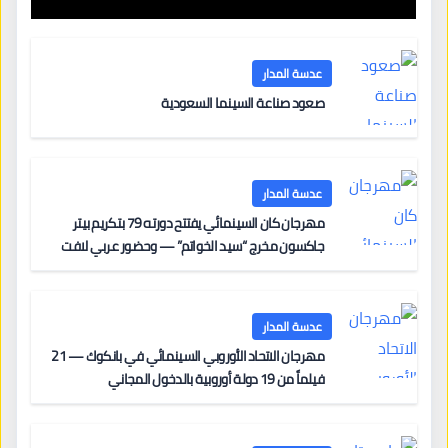
عدسة المدار
صعود صناعة السينما السعودية
عدسة المدار
مهرجان كان السينمائي يفتتح دورته 79 بتكريم بيتر
جاكسون مخرج “سيد الخواتم” — وحضور عربي لافت
على السجادة الحمراء يضم نادين نجيم وآسر ياسين وخالد
مزنر ضمن لجنة التحكيم
عدسة المدار
مهرجان الاتحاد الأوروبي السينمائي في بانكوك — 21
فيلماً من 19 دولة أوروبية بالدخول المجاني