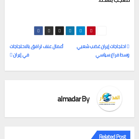
احتجاجات إيران غضب شعبي
أعمال عنف ترافق بالاحتجاجات
وسط فراغ سياسي
في إيران
تصفّح
المقالات
almadar
By
Related Post