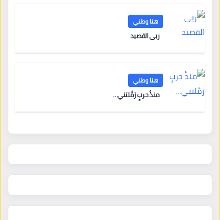
هنا وطني
ربى القصيد
هنا وطني
منذُ حربٍ رَمَّلتني…