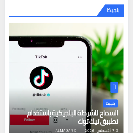
بلجيكا
بلجيكا
السماح للشرطة البلجيكية باستخدام
تطبيق تيك توك
7 أغسطس، 2026
ALMADAR