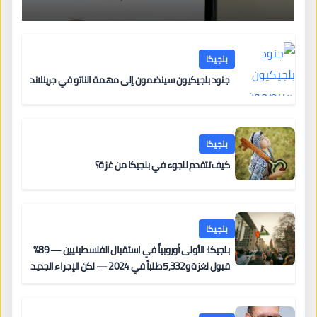
بلجيكا
جنود بلجيكيون سينضمون إلى مهمة الناتو في جرينلاند
بلجيكا
كيف تتقدم للجوء في بلجيكا من غزة؟
بلجيكا
بلجيكا: الأولى أوروبياً في استقبال الفلسطينيين — 89%
قبول لغزة و5,332 طلباً في 2024 — لكن الإجراء الجديد
من 12 يونيو يُعقّد المسار لمن يحمل وضعاً في دولة EU
أخرى