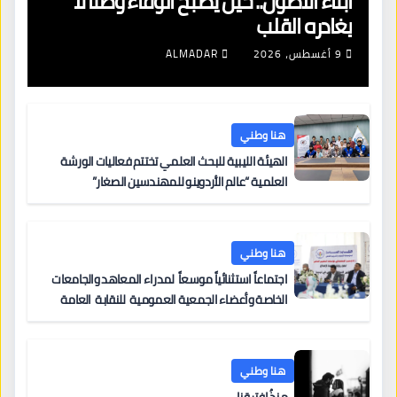
أبناء الأصول.. حين يصبح الوفاء وطنًا لا
يغادره القلب
9 أغسطس، 2026
ALMADAR
هنا وطني
الهيئة الليبية للبحث العلمي تختتم فعاليات الورشة
العلمية “عالم الأردوينو للمهندسين الصغار”
هنا وطني
اجتماعاً استثنائياً موسعاً لمدراء المعاهد والجامعات
الخاصة وأعضاء الجمعية العمومية للنقابة العامة
لمؤسسات التعليم والتدريب الخاص في ليبيا
هنا وطني