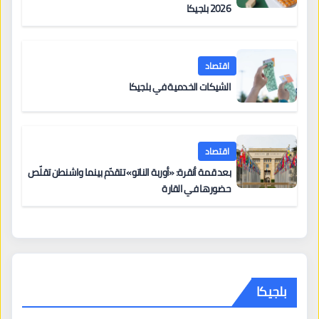
2026 بلجيكا
اقتصاد
الشيكات الخدمية في بلجيكا
اقتصاد
بعد قمة أنقرة: «أوربة الناتو» تتقدّم بينما واشنطن تقلّص
حضورها في القارة
بلجيكا