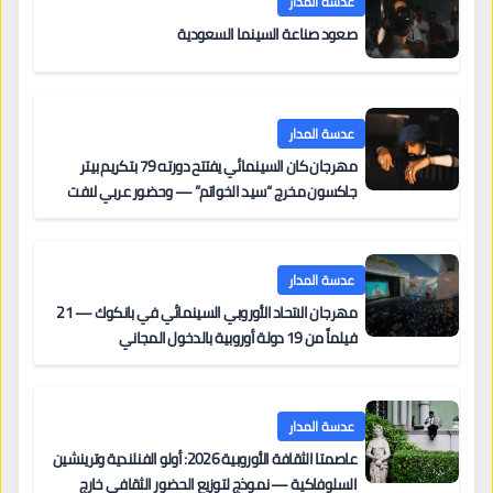
عدسة المدار
صعود صناعة السينما السعودية
عدسة المدار
مهرجان كان السينمائي يفتتح دورته 79 بتكريم بيتر
جاكسون مخرج “سيد الخواتم” — وحضور عربي لافت
على السجادة الحمراء يضم نادين نجيم وآسر ياسين وخالد
مزنر ضمن لجنة التحكيم
عدسة المدار
مهرجان الاتحاد الأوروبي السينمائي في بانكوك — 21
فيلماً من 19 دولة أوروبية بالدخول المجاني
عدسة المدار
عاصمتا الثقافة الأوروبية 2026: أولو الفنلندية وترينشين
السلوفاكية — نموذج لتوزيع الحضور الثقافي خارج