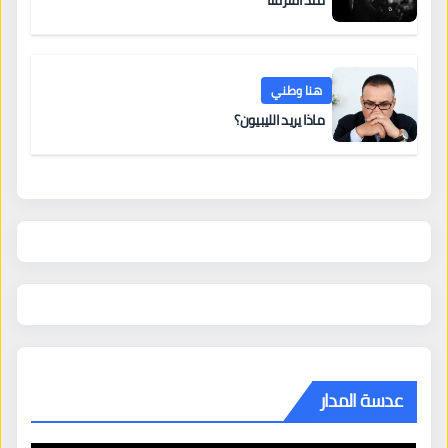
منذُ افترقنا
هنا وطني
ماذا يريد الليبيون؟
عدسة المدار