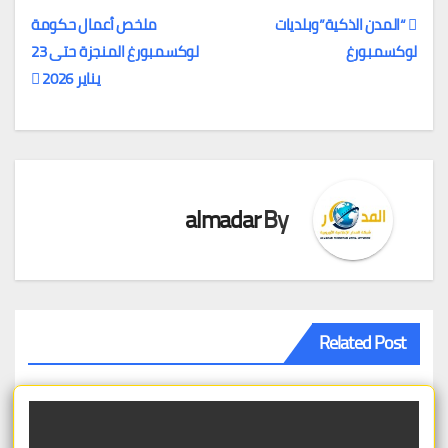
“المدن الذكية”وبلديات
ملخص أعمال حكومة
لوكسمبورغ
لوكسمبورغ المنجزة حتى 23
تصفّح
يناير 2026
المقالات
almadar
By
Related Post