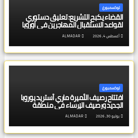
لوكسمبورغ
القضاء يكبح التشريع: تعليق دستوري
لقواعد الاستقبال المهاجرين في اوروبا
أغسطس 4, 2026
ALMADAR
لوكسمبورغ
افتتاح رصيف الأميرة ماري أستريد يوروبا
الجديد ورصيف الإرساء في منطقة
شنغن – بنية تحتية عالية الجودة تخدم
يوليو 30, 2026
ALMADAR
الجمهور والتراث الأوروبي