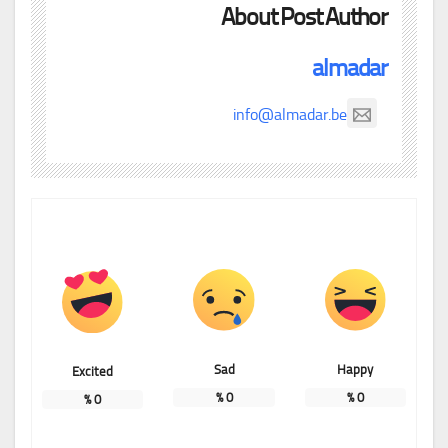
About Post Author
almadar
info@almadar.be
Sad
Happy
Excited
%
0
%
0
%
0