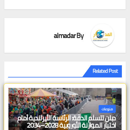
المقالات
almadar
By
Related Post
منوعات
دبلن تتسلّم الدفّة: الرئاسة الأيرلندية أمام
اختبار الموازنة الأوروبية 2028–2034