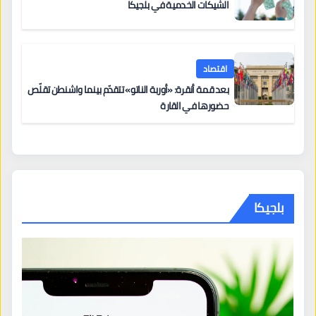
الشيكات الخدمية في بلجيكا
اقتصاد
بعد قمة أنقرة: «أوربة الناتو» تتقدّم بينما واشنطن تقلّص
حضورها في القارة
بلجيكا