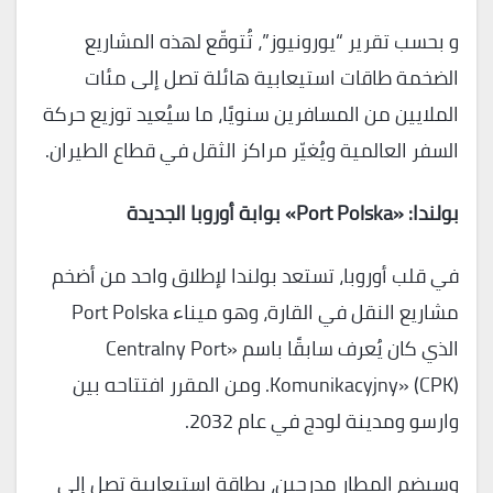
و بحسب تقرير “يورونيوز”، تُتوقّع لهذه المشاريع
الضخمة طاقات استيعابية هائلة تصل إلى مئات
الملايين من المسافرين سنويًا، ما سيُعيد توزيع حركة
السفر العالمية ويُغيّر مراكز الثقل في قطاع الطيران.
بولندا: «Port Polska» بوابة أوروبا الجديدة
في قلب أوروبا، تستعد بولندا لإطلاق واحد من أضخم
مشاريع النقل في القارة، وهو ميناء Port Polska
الذي كان يُعرف سابقًا باسم «Centralny Port
Komunikacyjny» (CPK). ومن المقرر افتتاحه بين
وارسو ومدينة لودج في عام 2032.
وسيضم المطار مدرجين، بطاقة استيعابية تصل إلى