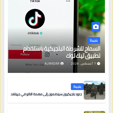
بلجيكا
السماح للشرطة البلجيكية باستخدام
تطبيق تيك توك
7 أغسطس، 2026
ALMADAR
بلجيكا
جنود بلجيكيون سينضمون إلى مهمة الناتو في جرينلاند