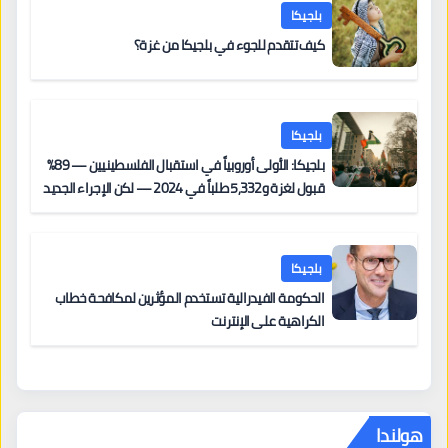
بلجيكا
كيف تتقدم للجوء في بلجيكا من غزة؟
بلجيكا
بلجيكا: الأولى أوروبياً في استقبال الفلسطينيين — 89%
قبول لغزة و5,332 طلباً في 2024 — لكن الإجراء الجديد
من 12 يونيو يُعقّد المسار لمن يحمل وضعاً في دولة EU
أخرى
بلجيكا
الحكومة الفيدرالية تستخدم المؤثرين لمكافحة خطاب
الكراهية على الإنترنت
هولندا