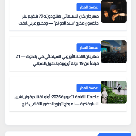
عدسة المدار
مهرجان كان السينمائي يفتتح دورته 79 بتكريم بيتر
جاكسون مخرج “سيد الخواتم” — وحضور عربي لافت
على السجادة الحمراء يضم نادين نجيم وآسر ياسين وخالد
مزنر ضمن لجنة التحكيم
عدسة المدار
مهرجان الاتحاد الأوروبي السينمائي في بانكوك — 21
فيلماً من 19 دولة أوروبية بالدخول المجاني
عدسة المدار
عاصمتا الثقافة الأوروبية 2026: أولو الفنلندية وترينشين
السلوفاكية — نموذج لتوزيع الحضور الثقافي خارج
المراكز الكبرى