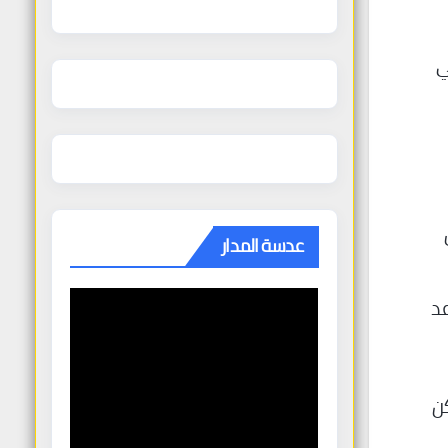
ي
عدسة المدار
عد
كن