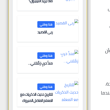
ماذا يريد الليبيون؟
ل
هنا وطني
ربى القصيد
أن
هنا وطني
منذُ حربٍ رَمَّلتني…
ة.
هنا وطني
ندما
للتاريخ حديث الذكريات مع
المعلم الفاضل المبروك
الغنودي