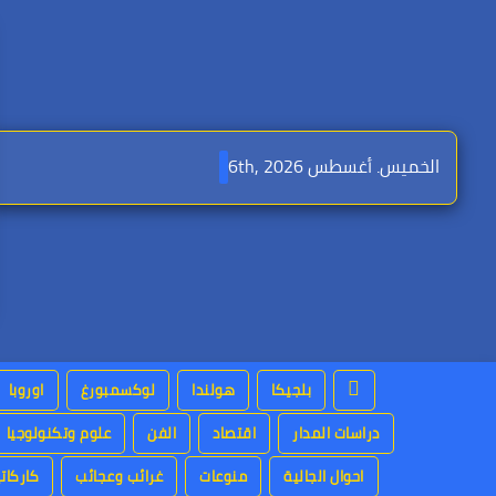
Ski
t
conten
الخميس. أغسطس 6th, 2026
بلجيكا
هولندا
لوكسمبورغ
اوروبا
دراسات المدار
اقتصاد
الفن
علوم وتكنولوجيا
احوال الجالية
منوعات
غرائب وعجائب
كاركاتي