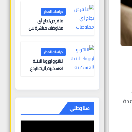
دراسات المدار
ما فرص نجاح أي
مفاوضات مباشرة بين
أوروبا وروسيا؟
دراسات المدار
الناتو و أوروبا: البنية
العسكرية، آليات الردع،
والتحديات الأمنية
عدة
هنا وطني