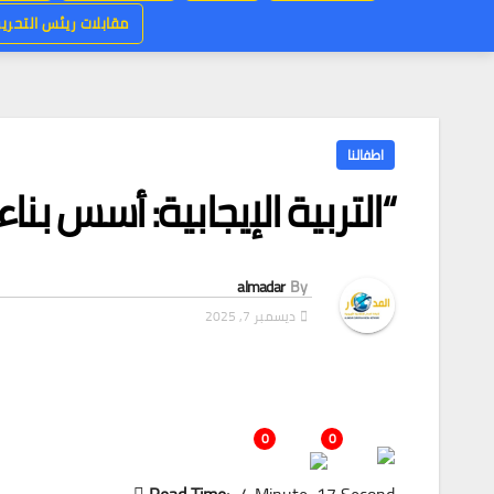
مقابلات ريئس التحرير
اطفالنا
“التربية الإيجابية: أسس بنا
almadar
By
ديسمبر 7, 2025
0
0