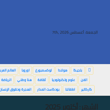
Ski
t
conten
الجمعة. أغسطس 7th, 2026
بلجيكا
هولندا
لوكسمبورغ
اوروبا
العالم العر
الفن
علوم وتكنولوجيا
ثقافة
هنا وطني
الرياضة
كاركاتير
اطفالنا
بودكاست المدار
الهجرة وحقوق الإنسان
الشهر:
أكتوبر 2025