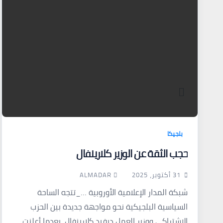
بلجيكا
حجب الثقة عن الوزير كلارينفال
ALMADAR
31 أكتوبر، 2025
شبكة المدار الإعلامية الأوروبية …_تتجه الساحة
السياسية البلجيكية نحو مواجهة جديدة بين الحزب
الاشتراكي ووزير العمل ديفيد كلارينفال، بعدما أعلنت…