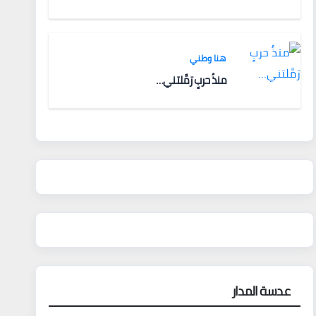
هنا وطني
منذُ حربٍ رَمَّلتني…
عدسة المدار