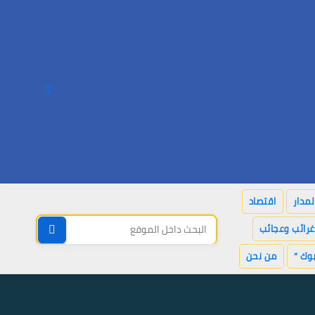
لمدار
اقتصاد
غرائب وعجائب
وك “
من نحن