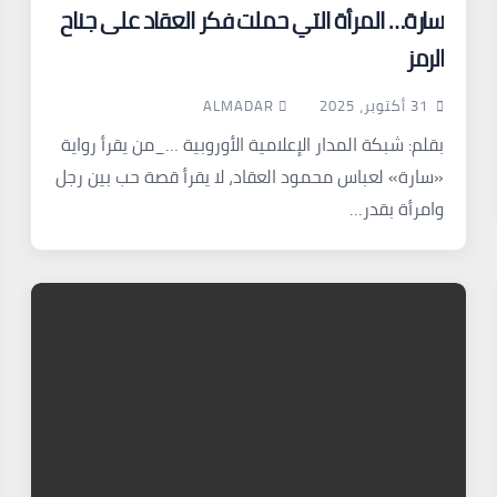
سارة… المرأة التي حملت فكر العقاد على جناح
الرمز
ALMADAR
31 أكتوبر، 2025
بقلم: شبكة المدار الإعلامية الأوروبية …_من يقرأ رواية
«سارة» لعباس محمود العقاد، لا يقرأ قصة حب بين رجل
وامرأة بقدر…