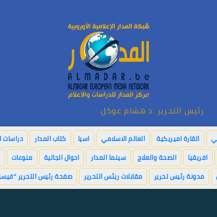
رئيس التحرير .د هشام عوكل
بي
القارة اميريكية
العالم الاسلامي
اسيا
كتاب المدار
دراسات ا
افريقيا
الصحة والعلاج
سينما المدار
احوال الجالية
منوعات
مدونة رئيس تحرير
مقابلات ريئس التحرير
صفحة رئيس التحرير “فيسب