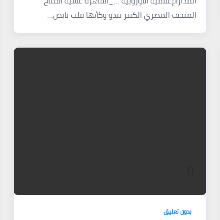
المدارالإعلامية الأوروبية …_القاهرة عشية افتتاح
المتحف المصري الكبير تبدو وكأنها قلب نابض…
بدون تعليق