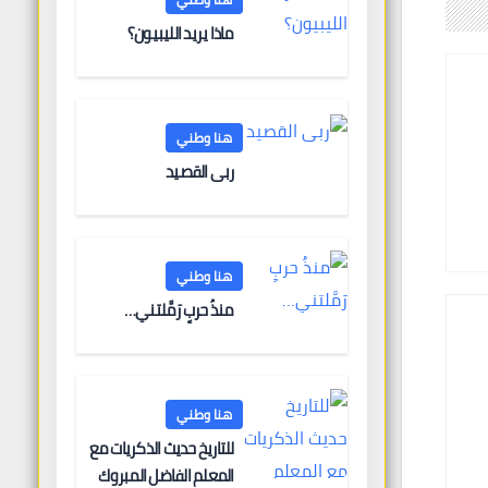
ماذا يريد الليبيون؟
هنا وطني
ربى القصيد
هنا وطني
منذُ حربٍ رَمَّلتني…
هنا وطني
للتاريخ حديث الذكريات مع
المعلم الفاضل المبروك