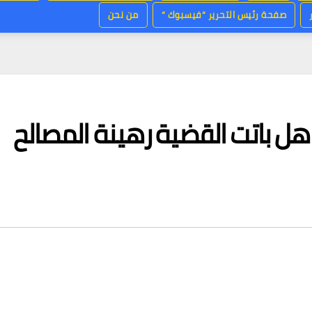
صفحة رئيس التحرير “فيسبوك “
من نحن
هل باتت القضية رهينة المصالح