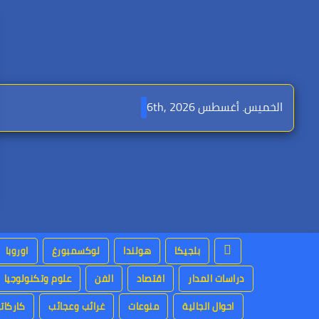
Ski
t
conten
الخميس. أغسطس 6th, 2026
بلجيكا
هولندا
لوكسمبورغ
اوروبا
دراسات المدار
اقتصاد
الفن
علوم وتكنولوجيا
احوال الجالية
منوعات
غرائب وعجائب
كاركاتي