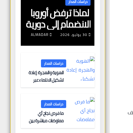
دراسات المدار
لماذا ترفض أوروبا
الانضمام إلى دورية
مشتركة لتأمين
30 يوليو، 2026
ALMADAR
الملاحة البحرية؟
دراسات المدار
الهوية والهجرة: إعادة
تشكيل الانتماء عبر
الحدود
دراسات المدار
لف
ما فرص نجاح أي
مفاوضات مباشرة بين
أوروبا وروسيا؟