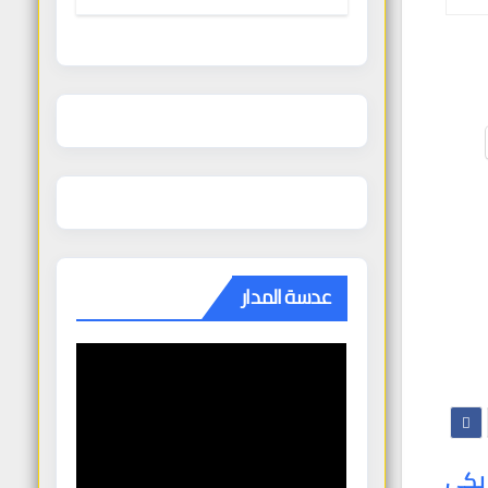
الغنودي
عدسة المدار
ريكي