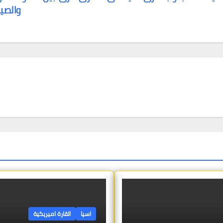
والصي
اسيا
القارة اميريكية