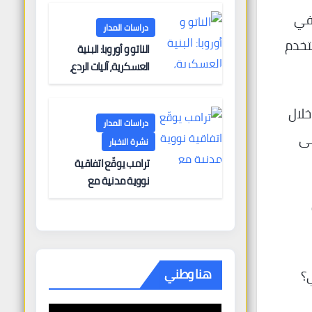
 في
دراسات المدار
ستخدم
الناتو و أوروبا: البنية
العسكرية، آليات الردع،
والتحديات الأمنية
رزح تحت وطأة الاحتلال، مع تصاعد الاستيطان في الضفة الغربية بنسبة 18% خلال
دراسات المدار
لى
نشرة الاخبار
ترامب يوقّع اتفاقية
نووية مدنية مع
المملكة العربية
السعودية في “انتصار
دبلوماسي كبير” —
وباكستان تطلب 10
مليارات دولار مقابل
هنا وطني
؟
وساطتها في إيران