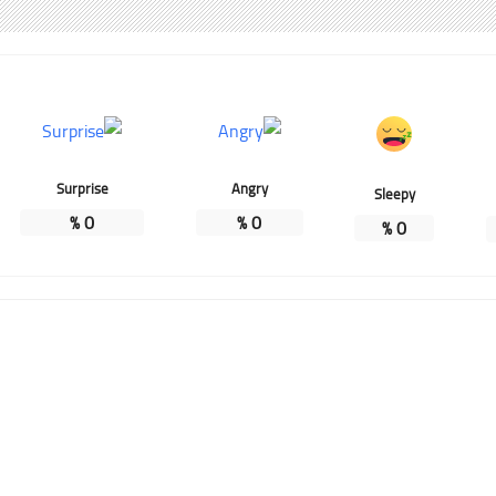
Surprise
Angry
Sleepy
%
0
%
0
%
0