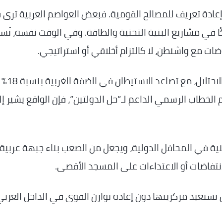
بل إعادة تعريف للمصالح القومية. فبعض العواصم العربية ترى
يكًا في مشاريع البنية التحتية والطاقة. وفي الوقت نفسه، تُ
ت مع واشنطن، لا كالتزام أخلاقي أو استراتيجي.
أما الشعب الفلسطيني، فلا يزال ي
. ورغم الخطاب الرسمي الداعم لـ”حل الدولتين”، فإن الواقع يشير إ
ية في المحافل الدولية، ويجعل من الصعب بناء جبهة عربية
فاضات أو الاعتداءات على المسجد الأقصى.
ستعيد مركزيتها دون إعادة توازن القوى في الداخل العربي