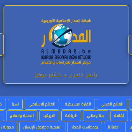
رئيس التحرير .د هشام عوكل
العالم العربي
القارة اميريكية
العالم الاسلامي
اسيا
كت
ثقافة
هنا وطني
الرياضة
افريقيا
الصحة والعلاج
س
ر
اطفالنا
بودكاست المدار
الهجرة وحقوق الإنسان
مدونة رئ