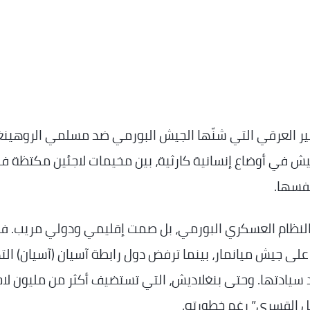
ر العرقي التي شنّها الجيش البورمي ضد مسلمي الروهينغ
تعيش في أوضاع إنسانية كارثية، بين مخيمات لاجئين مكتظة ف
نفسها.
النظام العسكري البورمي، بل صمت إقليمي ودولي مريب. ف
ة على جيش ميانمار، بينما ترفض دول رابطة آسيان (آسيان) الت
د سيادتها. وحتى بنغلاديش، التي تستضيف أكثر من مليون لا
حيل القسري” رغم خطورته.