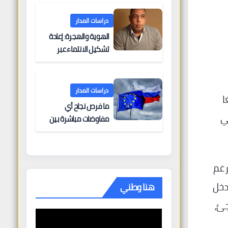
البحرية؟
دراسات المدار
الهوية والهجرة: إعادة
تشكيل الانتماء عبر
الحدود
دراسات المدار
ا
ما فرص نجاح أي
ي
مفاوضات مباشرة بين
أوروبا وروسيا؟
رغم
دخل
هنا وطني
جئ،