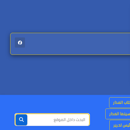
اب المدار
ينما المدار
يس تحرير