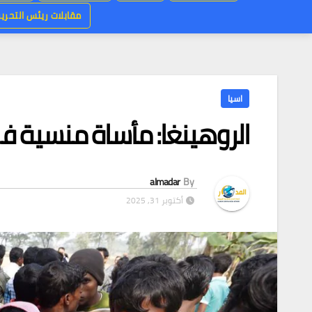
مقابلات ريئس التحرير
اسيا
الروهينغا: مأساة منسية 
almadar
By
أكتوبر 31, 2025