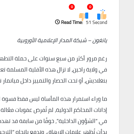
0
0
Read Time:
51 Second
يانغون – شبكة المدار الإعلامية الأوروبية
رغم مرور أكثر من سبع سنوات على حملة التطهي
في ولاية راخين، لا تزال هذه الأقلية المسلمة 
بنغلاديش، أو تحت الحصار والتمييز داخل ميانمار 
ما وراء استمرار هذه المأساة ليس فقط قسوة 
إدانات المحاكم الدولية، لم تُفرض عقوبات فعّال
في “الشؤون الداخلية”، خوفًا من سابقة قد تهد
بدأت تُظهر علامات الإرهاق، وتدفع باتجاه “التر