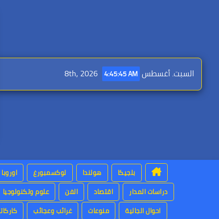
Ski
t
conten
السبت. أغسطس 8th, 2026
4:45:46 AM
بلجيكا
هولندا
لوكسمبورغ
اوروبا
دراسات المدار
اقتصاد
الفن
علوم وتكنولوجيا
احوال الجالية
منوعات
غرائب وعجائب
كاركاتي