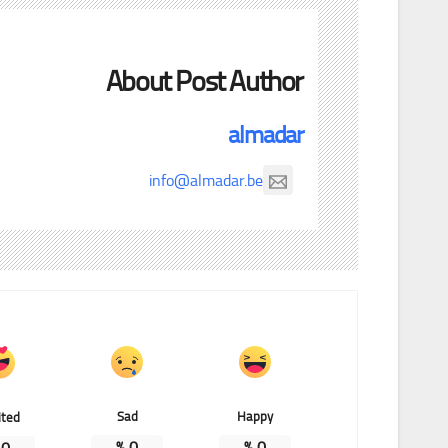
About Post Author
almadar
info@almadar.be
Sad
Happy
ited
%
0
%
0
%
0