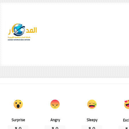
Surprise
Angry
Sleepy
Exc
%
0
%
0
%
0