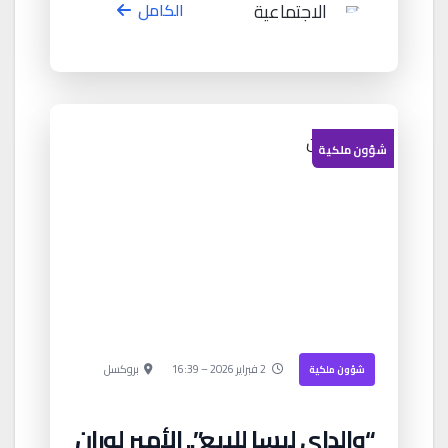
الاجتماعية
الكامل
شؤون ملكية
2 فبراير 2026 – 16:39
بروكسل
شؤون ملكية
“والداي ليسا للبيع”.. الأمير لوران