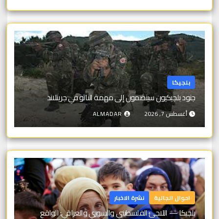
بلجيكا
جنود بلجيكيون سينضمون إلى مهمة الناتو في جرينلاند
أغسطس 7, 2026
ALMADAR
احوال الجالية
نشرة الاخبار
بلجيكا — اللاجئ الفلسطيني والسوري والعراقي: الواقع