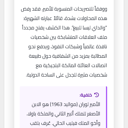
ووفقاً للتصريحات المنسوبة للأمير، فقد رفض
هذه المحاولات بشدة، قائلاً عبارته الشهيرة:
“والداي ليسا للبيع”. هذا الكشف يفتح مجدداً
ملف العلاقات المتشابكة بين شخصيات
نافذة عالمياً وشبكات النفوذ، ويدفع نحو
المطالبة بمزيد من الشفافية حول طبيعة
اتصالات العائلة المالكة البلجيكية مع
شخصيات مثيرة للجدل على الساحة الدولية.
خلفية:
الأمير لوران (مواليد 1963) هو الابن
الأصغر للملك ألبير الثاني والملكة باولا،
وأخو الملك فيليب الحالي. عُرف بلقب