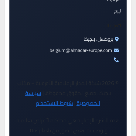
لييج
اتصل بنا
بروكسل، بلجيكا
belgium@almadar-europe.com
© 2026 شبكة المدار الإعلامية الأوروبية – مكتب
بلجيكا. جميع الحقوق محفوظة. |
سياسة
الخصوصية
|
شروط الاستخدام
هذه النشرة الإخبارية هي محاكاة لأغراض تعليمية
وتوضيحية. بعض الصور من Unsplash.