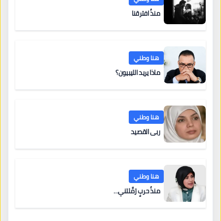
منذُ افترقنا
هنا وطني
ماذا يريد الليبيون؟
هنا وطني
ربى القصيد
هنا وطني
منذُ حربٍ رَمَّلتني…