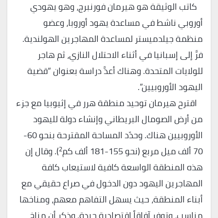
كاتب الوثيقة هو هيرمان فورنبرج، وهو يهودي
أوروبي ناشط في مساعدة يهود أوروبا، وعضو
منظمة جيلدميستر لمساعدة المهاجرين الهولندية.
فرَّ إلى إسبانيا في أثناء الاحتلال النازي، ثم هاجر
للولايات المتحدة. وهناك أعدَّ دراسة بعنوان “قضية
اليهود الأوروبيين”.
اقترح هيرمان توحيد منطقة هرر في إثيوبيا مع جزء
من أرض الصومال البريطاني وإنشاء دولة لليهود
الأوروبيين هناك. وحدّد المساحة المقترحة بنحو 60-
2
70 ألف ميل مربع (نحو 155-181 ألف كم
). وقال إن
هذه المنطقة الواسعة كافية لاستيعاب كافة
المهاجرين اليهود دون الدخول في صراع حقيقي مع
أبناء المنطقة، حيث يسهل التفاهم معهم، ومناخها
مناسب، وتوفر آفاقاً اقتصادية جيدة. وذكر أن مناخ