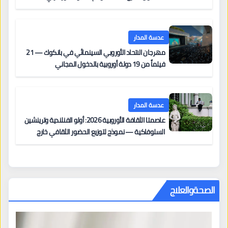
على السجادة الحمراء يضم نادين نجيم وآسر ياسين وخالد
مزنر ضمن لجنة التحكيم
عدسة المدار
مهرجان الاتحاد الأوروبي السينمائي في بانكوك — 21
فيلماً من 19 دولة أوروبية بالدخول المجاني
عدسة المدار
عاصمتا الثقافة الأوروبية 2026: أولو الفنلندية وترينشين
السلوفاكية — نموذج لتوزيع الحضور الثقافي خارج
المراكز الكبرى
الصحةوالعلاج