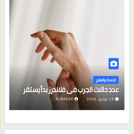
الصحة والعلاج
الأرق: عندما يتحول
لجرب في فلاندرز بدأ يستقر
مع العقل
ALMADAR
27 يوليو، 2026
R