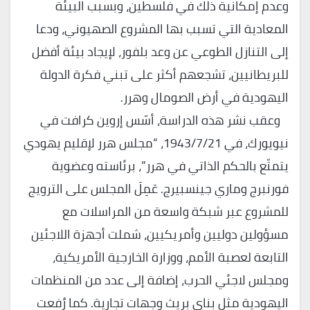
وعدم إمكانية ذلك في فلسطين، وبسبب البيئة
المعادية التي تسبب بها المشروع الصهيوني، ودعا
إلى التنازل الطوعي عن وعد بلفور، لإيجاد بيئة أفضل
للبريطانيين، تشجعهم أكثر على تبني فكرة الدولة
اليهودية في أرض الصومال وهرر.
وعقب نشر هذه الدراسة، أسّس إروين كرافت في
نيويورك، في 1943/7/21، “مجلس هرر لإقليم يهودي
يتمتّع بالحكم الذاتي في هرر”، برئاسته وعضوية
فورنبرج وماري جينسبيرج. عَمِلَ المجلس على الترويج
للمشروع عبر شبكة واسعة من المراسلات مع
مسؤولين دوليين وأمريكيين، شملت أجهزة اللاجئين
التابعة لعصبة الأمم، ووزارة الخارجية الأمريكية،
ومجلس لاجئي الحرب، إضافة إلى عدد من المنظمات
اليهودية مثل بناي بريث وجهات تجارية. كما رُفعت