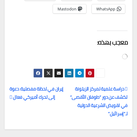
Mastodon
WhatsApp
معجب بهذه:
جاري
التحميل…
دراسة علمية لمركز الزيتونة
إيران في لحظة مفصلية: دعوة
تكشف عن دور “طوفان الأقصى”
إلى تحرك أميركي فعال
تصفّح
في تقويض الشرعية الدولية
المقالات
لـ”إسرائيل”