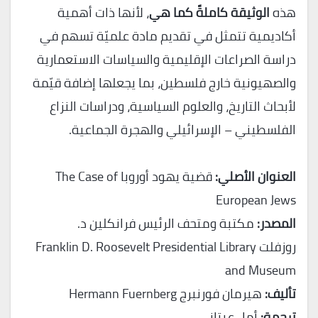
هذه
الوثيقة كاملةً كما هي
، لأنها ذات أهمية
أكاديمية تتمثل في تقديم مادة علميّة تسهم في
دراسة الصراعات الإقليمية والسياسات الاستعمارية
والصهيونية خارج فلسطين، بما يجعلها إضافة قيّمة
لأبحاث التاريخ، والعلوم السياسية، ودراسات النزاع
الفلسطيني – الإسرائيلي والهجرة الجماعية.
العنوان الأصلي:
قضية يهود أوروبا The Case of
European Jews
المصدر:
مكتبة ومتحف الرئيس فرانكلين د.
روزفلت Franklin D. Roosevelt Presidential Library
and Museum
تأليف:
هيرمان فورنبرج Hermann Fuernberg
ترجمة:
أمل عيتاني