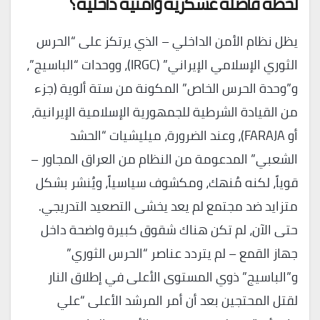
لحظة فاصلة عسكرية وأمنية داخلية؟
يظل نظام الأمن الداخلي – الذي يرتكز على “الحرس
الثوري الإسلامي الإيراني” (IRGC)، ووحدات “الباسيج”،
و”وحدة الحرس الخاص” المكونة من ستة ألوية (جزء
من القيادة الشرطية للجمهورية الإسلامية الإيرانية،
أو FARAJA)، وعند الضرورة، ميليشيات “الحشد
الشعبي” المدعومة من النظام من العراق المجاور –
قوياً، لكنه مُنهك، ومكشوف سياسياً، ويُنشر بشكل
متزايد ضد مجتمع لم يعد يخشى التصعيد التدريجي.
حتى الآن، لم تكن هناك شقوق كبيرة واضحة داخل
جهاز القمع – لم يتردد عناصر “الحرس الثوري”
و”الباسيج” ذوي المستوى الأعلى في إطلاق النار
لقتل المحتجين بعد أن أمر المرشد الأعلى “علي