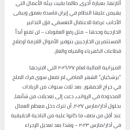
أثارتها. بعبارة أخرى، طالما بقيت بيئة الأعمال التي
يهيمن عليها النظام في إيران فاسدة بعمق ويبقى
الأجانب عرضة للاعتقال التعسفي، فإن التدابير
الخارجية وحدها – مثل رفع العقوبات – لن تقنع أبداً
المستثمرين الخارجيين بتوفير الأموال اللازمة لإصلاح
قطاعات الكهرباء والمياه والغاز.
الميزانية المالية لعام ٢٠٢٦/٢٧ التي اقترحها
“بزشكيان” الشهر الماضي لم تفعل سوى فرك الملح
في جراح الجمهور. بعد ثلاث سنوات من الزيادات
المحدودة في الرواتب، دعت إلى تعديلات من شأنها،
بحلول آذار/مارس ٢٠٢٧، أن تترك دخل معظم العمال
عند أقل من نصف ما كانوا عليه من الناحية الحقيقية
في آذار/مارس ٢٠٢٣ – وهذا بعد تعديل الإجراء