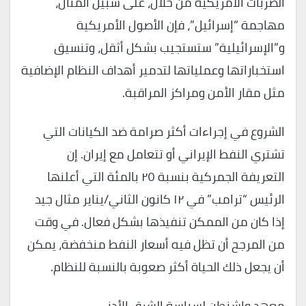
الضربات الأمريكية من خلال، على سبيل المثال،
مهاجمة “إسرائيل”، فإن الأصول الأمريكية
و”الإسرائيلية” ستستجيب بشكل أثقل، وتنسيق
استخباراتها وعملياتها لتدمير أهداف النظام الإضافية
مثل مقار الأمن ومراكز المراقبة.
الشروع في إجراءات أكثر صرامة ضد الكيانات التي
تشتري النفط الإيراني أو تتعامل مع إيران. إن
التعريفة الجمركية بنسبة ٢٥ بالمئة التي أعلنها
الرئيس “ترامب” في ١٢ كانون الثاني/يناير مثال جيد
إذا كان من الممكن تنفيذها بشكل فعال. في وقت
من المرجح أن تظل فيه أسعار النفط منخفضة، يمكن
أن يجعل ذلك الحياة أكثر صعوبة بالنسبة للنظام.
معهد واشنطن لسياسة الشرق الأدنى