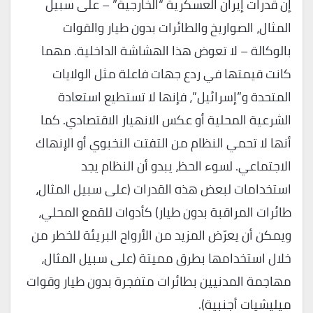
إن قدرات إيران العسكرية “الخارجية” – على سبيل
المثال، الصواريخ والطائرات بدون طيار والقوات
بالوكالة – لا تعوض هذا الهشاشة الداخلية. مهما
كانت قيمتها في ردع جهات فاعلة مثل الولايات
المتحدة و”إسرائيل”، فإنها لا تستطيع استعادة
الشرعية المحلية أو عكس الانهيار الاقتصادي. كما
أنها لا تحمي النظام من التفتت النخبوي أو الإنهاك
الاجتماعي. لسوء الحظ، يبدو أن النظام يجد
استخدامات لبعض هذه القدرات (على سبيل المثال،
طائرات المراقبة بدون طيار) كأدوات للقمع المحلي،
ويمكن أن يعرّض المزيد من الأرواح البريئة للخطر من
خلال استخدامها بطرق مميتة (على سبيل المثال،
مهاجمة المدنيين بطائرات متفجرة بدون طيار وقوات
ميليشيات أجنبية).