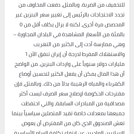
للتخفيف من الضربة. وبالمثل، دفعت المخاوف من
تجدد الاحتجاجات بالرئيس إلى تغيير سعر البنزين غير
المحصص مرة أخرى، لكنه لا يزال يكلف أقل من ٥
بالمئة من الأسعار المشاهدة في البلدان المجاورة –
وهي ممارسة أدت إلى الكثير من التهريب
والاستهلاك المفرط لدرجة أن إيران تنفق الآن ٦
مليارات دولار سنوياً على واردات البنزين. من الواضح
أن هذا المال يمكن أن يفعل الكثير لتحسين أوضاع
الكهرباء والمياه الرهيبة بدلاً من ذلك. وبالمثل، فإن
مقترحات الحكومة لإصلاح سعر الصرف ليست أكثر
مصداقية من المبادرات السابقة، والتي احتفظت
جميعها بمعدلات خاصة تفيد المتصلين سياسياً بينما
تغش الصندوق الذي كان من المفترض أن يعوض
الإيرانيين العاديين عن ارتفاع تكلفة السلع الأساسية.