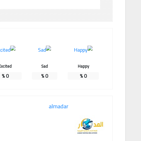
Excited
Sad
Happy
%
0
%
0
%
0
almadar