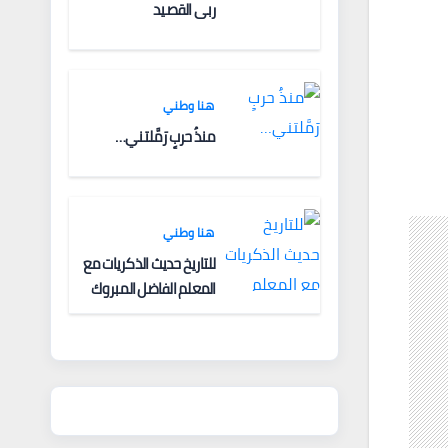
ربى القصيد
هنا وطني
منذُ حربٍ رَمَّلتني…
هنا وطني
للتاريخ حديث الذكريات مع
المعلم الفاضل المبروك
الغنودي