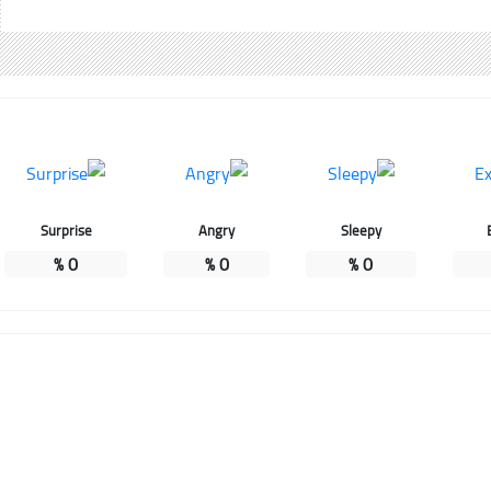
Surprise
Angry
Sleepy
%
0
%
0
%
0