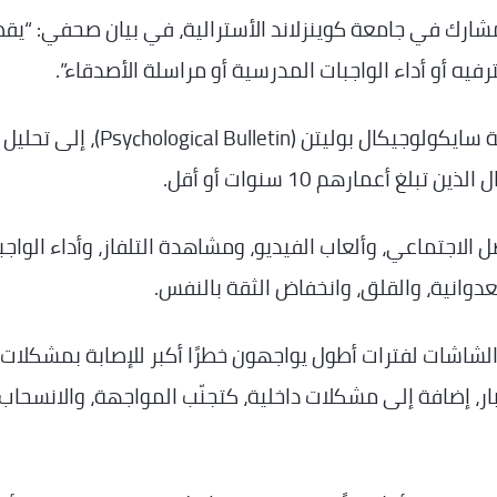
مشارك في جامعة كوينزلاند الأسترالية، في بيان صحفي: “ي
ترفيه أو أداء الواجبات المدرسية أو مراسلة الأصدقاء”.
وقد استندت هذه الدراسة، التي نُشرت في دورية سايكولوجيكال بوليتن (Psychological Bulletin)، إلى تحليل
 الاجتماعي، وألعاب الفيديو، ومشاهدة التلفاز، وأداء الواجب
عدوانية، والقلق، وانخفاض الثقة بالنفس.
الشاشات لفترات أطول يواجهون خطرًا أكبر للإصابة بمشكلات
بار، إضافة إلى مشكلات داخلية، كتجنّب المواجهة، والانسحاب