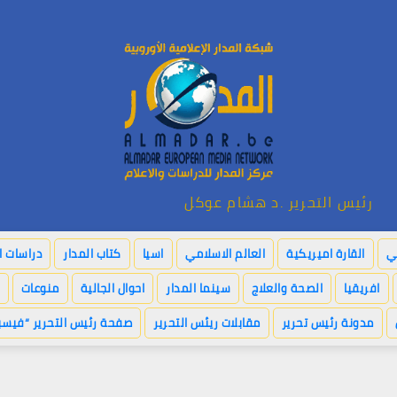
رئيس التحرير .د هشام عوكل
بي
القارة اميريكية
العالم الاسلامي
اسيا
كتاب المدار
دراسات ا
افريقيا
الصحة والعلاج
سينما المدار
احوال الجالية
منوعات
مدونة رئيس تحرير
مقابلات ريئس التحرير
صفحة رئيس التحرير “فيسب