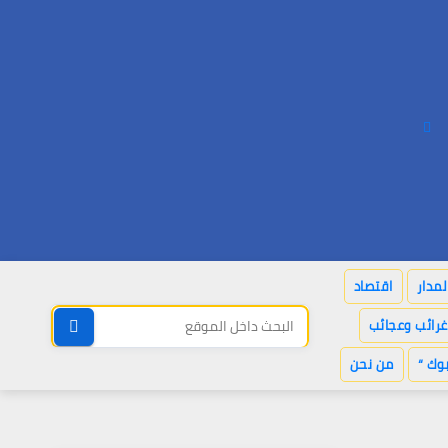
لمدار
اقتصاد
غرائب وعجائب
وك “
من نحن