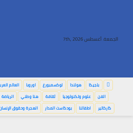
Ski
t
conten
الجمعة. أغسطس 7th, 2026
بلجيكا
هولندا
لوكسمبورغ
اوروبا
العالم العر
الفن
علوم وتكنولوجيا
ثقافة
هنا وطني
الرياضة
كاركاتير
اطفالنا
بودكاست المدار
الهجرة وحقوق الإنسان