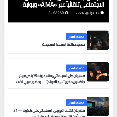
الاجتماعي تلقائياً عبر «AIMA» وبوابة
جديدة لتجديد الإقامات
14 يوليو، 2026
ALMADAR
عدسة المدار
صعود صناعة السينما السعودية
عدسة المدار
مهرجان كان السينمائي يفتتح دورته 79 بتكريم بيتر
جاكسون مخرج “سيد الخواتم” — وحضور عربي لافت
على السجادة الحمراء يضم نادين نجيم وآسر ياسين وخالد
مزنر ضمن لجنة التحكيم
عدسة المدار
مهرجان الاتحاد الأوروبي السينمائي في بانكوك — 21
فيلماً من 19 دولة أوروبية بالدخول المجاني