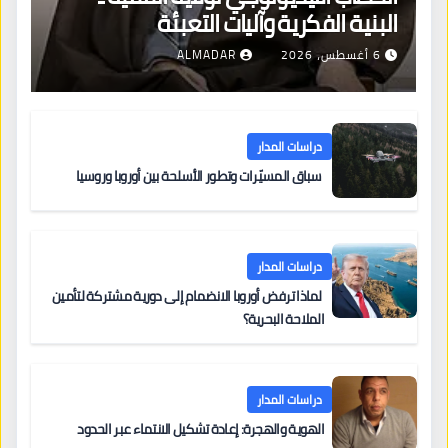
البنية الفكرية وآليات التعبئة
6 أغسطس، 2026
ALMADAR
دراسات المدار
سباق المسيّرات وتطور الأسلحة بين أوروبا وروسيا
دراسات المدار
لماذا ترفض أوروبا الانضمام إلى دورية مشتركة لتأمين
الملاحة البحرية؟
دراسات المدار
الهوية والهجرة: إعادة تشكيل الانتماء عبر الحدود