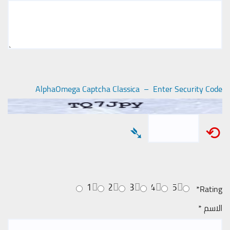
AlphaOmega Captcha Classica – Enter Security Code
➴
⟲
1
2
3
4
5
*
Rating
الاسم
*