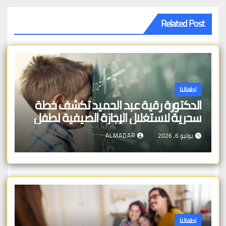
Related Post
اطفالنا
الدكتورة رقية عبد الحميد تكشف خطة
سحرية لاستغلال الإجازة الصيفية لطفل
صعوبات التعلم
يوليو 6, 2026
ALMADAR
اطفالنا