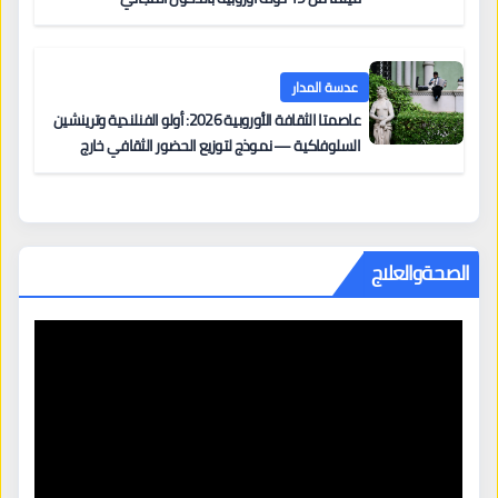
عدسة المدار
عاصمتا الثقافة الأوروبية 2026: أولو الفنلندية وترينشين
السلوفاكية — نموذج لتوزيع الحضور الثقافي خارج
المراكز الكبرى
الصحةوالعلاج