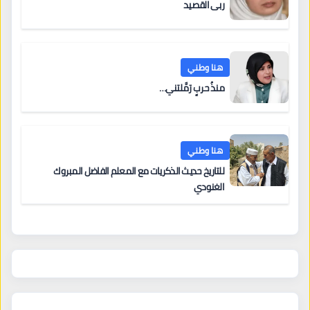
ربى القصيد
هنا وطني
منذُ حربٍ رَمَّلتني…
هنا وطني
للتاريخ حديث الذكريات مع المعلم الفاضل المبروك
الغنودي