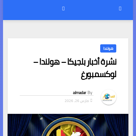
هولندا
نشرة أخبار بلجيكا – هولندا –
لوكسمبورغ
almadar
By
مارس 26, 2026