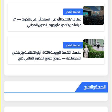
مزنر ضمن لجنة التحكيم
عدسة المدار
مهرجان الاتحاد الأوروبي السينمائي في بانكوك — 21
فيلماً من 19 دولة أوروبية بالدخول المجاني
عدسة المدار
عاصمتا الثقافة الأوروبية 2026: أولو الفنلندية وترينشين
السلوفاكية — نموذج لتوزيع الحضور الثقافي خارج
المراكز الكبرى
الصحةوالعلاج