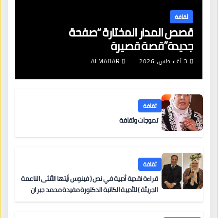
ثقافة
قصص المدار المختارة “صفحة
جديدة”قصة قصيرة
3 أغسطس، 2026
ALMADAR
ثقافة
تموجات وثقافة
ثقافة
قراءة نقدية أدبية في نص ( فينوس أيتها الأنثى الناعمة
الجريئة ) للأديبة الكاتبة الدكتورة مفيدة محمد جبران