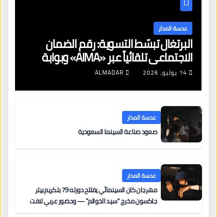
عدسة المدار
البرتغال تبسّط التسوية: رقم الضمان
الاجتماعي تلقائياً عبر «AIMA» وبوابة
جديدة لتجديد الإقامات
14 يوليو، 2026
ALMADAR
عدسة المدار
صعود صناعة السينما السعودية
عدسة المدار
مهرجان كان السينمائي يفتتح دورته 79 بتكريم بيتر
جاكسون مخرج “سيد الخواتم” — وحضور عربي لافت
على السجادة الحمراء يضم نادين نجيم وآسر ياسين وخالد