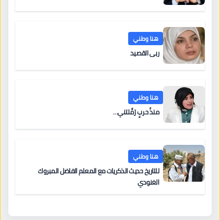
هنا وطني
ربى القصيد
هنا وطني
منذُ حربٍ رَمَّلتني…
هنا وطني
للتاريخ حديث الذكريات مع المعلم الفاضل المبروك
الغنودي