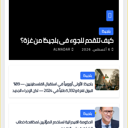
بلجيكا
كيف تتقدم للجوء في بلجيكا من غزة؟
6 أغسطس، 2026
ALMADAR
بلجيكا
بلجيكا: الأولى أوروبياً في استقبال الفلسطينيين — 89%
قبول لغزة و5,332 طلباً في 2024 — لكن الإجراء الجديد
من 12 يونيو يُعقّد المسار لمن يحمل وضعاً في دولة EU
أخرى
بلجيكا
الحكومة الفيدرالية تستخدم المؤثرين لمكافحة خطاب