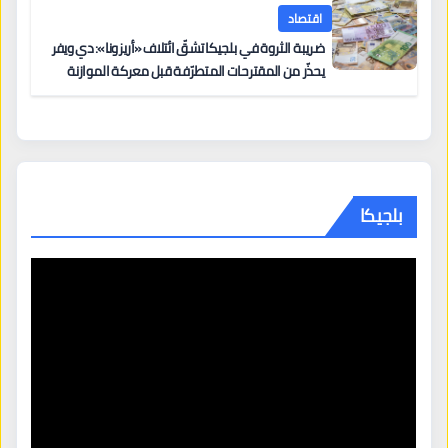
اقتصاد
ضريبة الثروة في بلجيكا تشقّ ائتلاف «أريزونا»: دي ويفر
يحذّر من المقترحات المتطرّفة قبل معركة الموازنة
بلجيكا