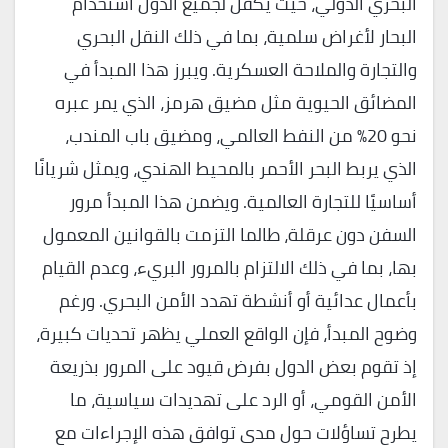
البحري الدولي، حيث يكفل لجميع الدول استخدام
البحار لأغراض سلمية، بما في ذلك النقل البحري
والتجارة والملاحة العسكرية. ويبرز هذا المبدأ في
المضائق الحيوية مثل مضيق هرمز، الذي يمر عبره
نحو 20% من النفط العالمي، ومضيق باب المندب،
الذي يربط البحر الأحمر بالمحيط الهندي، ويمثل شريانًا
أساسيًا للتجارة العالمية. ويضمن هذا المبدأ مرور
السفن دون عرقلة، طالما التزمت بالقوانين المعمول
بها، بما في ذلك الالتزام بالمرور البريء، وعدم القيام
بأعمال عدائية أو أنشطة تهدد الأمن البحري. ورغم
وضوح المبدأ، فإن الواقع العملي يظهر تحديات كبيرة،
إذ تقوم بعض الدول بفرض قيود على المرور بذريعة
الأمن القومي، أو الرد على تهديدات سياسية، ما
يطرح تساؤلات حول مدى توافق هذه الإجراءات مع