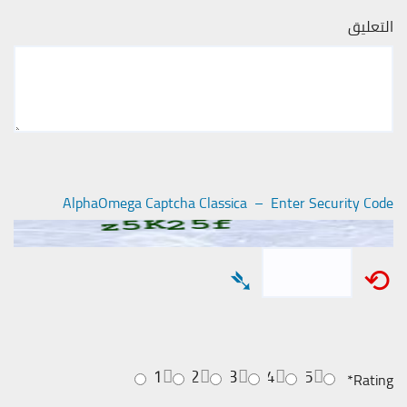
التعليق
AlphaOmega Captcha Classica – Enter Security Code
➴
⟲
1
2
3
4
5
*
Rating