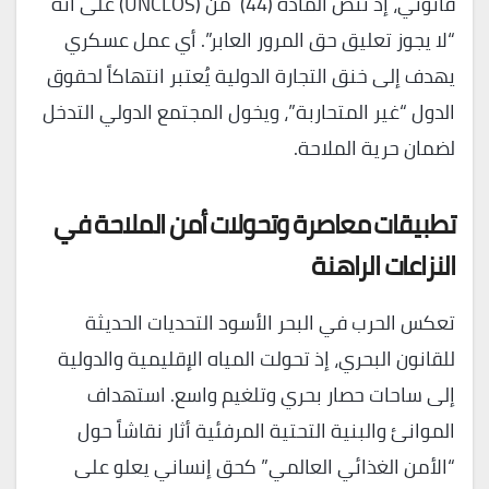
قانوني، إذ تنص المادة (44) من (UNCLOS) على أنه
“لا يجوز تعليق حق المرور العابر”. أي عمل عسكري
يهدف إلى خنق التجارة الدولية يُعتبر انتهاكاً لحقوق
الدول “غير المتحاربة”، ويخول المجتمع الدولي التدخل
لضمان حرية الملاحة.
تطبيقات معاصرة وتحولات أمن الملاحة في
النزاعات الراهنة
تعكس الحرب في البحر الأسود التحديات الحديثة
للقانون البحري، إذ تحولت المياه الإقليمية والدولية
إلى ساحات حصار بحري وتلغيم واسع. استهداف
الموانئ والبنية التحتية المرفئية أثار نقاشاً حول
“الأمن الغذائي العالمي” كحق إنساني يعلو على