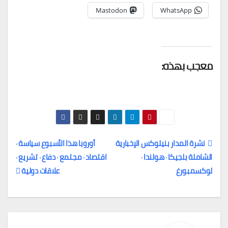
Mastodon
WhatsApp
معجب بهذه:
نشرة المدار بنيلوكس الإخبارية
أوروبا هذا الأسبوع سياسة ·
الشاملة بلجيكا · هولندا ·
اقتصاد · مجتمع · دفاع · تشريع ·
تصفّح
لوكسمبورغ
علاقات دولية
المقالات