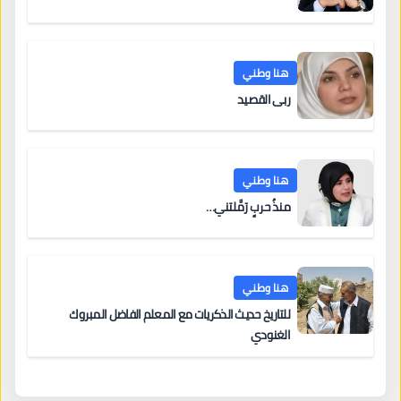
هنا وطني
ربى القصيد
هنا وطني
منذُ حربٍ رَمَّلتني…
هنا وطني
للتاريخ حديث الذكريات مع المعلم الفاضل المبروك
الغنودي