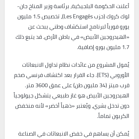
أعلنت الحكومة البلجيكية، برئاسة وزير المناخ جان-
لوك كروك (حزب Les Engagés)، تخصيص 1.5 مليون
يورو فورياً لبرنامج استكشاف وطني يبحث عن
«الهيدروجين الأبيض» في باطن الأرض. قد يتبع ذلك
1.7 مليون يورو إضافية.
يُمول المشروع من عائدات نظام تداول الانبعاثات
الأوروبي (ETS). جاء القرار بعد اكتشاف فرنسي ضخم
قرب ميتز (34 مليون طن) على عمق 3600 متر.
الهيدروجين الأبيض هو غاز طبيعي يتشكل جيولوجياً
دون تدخل بشري، ويُعتبر «ذهباً أخضر» لأنه منخفض
الكربون تماماً.
يُمكن أن يساهم في خفض الانبعاثات في الصناعة