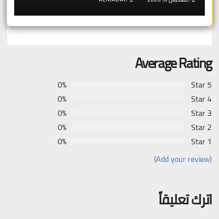
12 يونيو يُعقّد المسار لمن يحمل وضعاً
في دولة EU أخرى
Average Rating
0%
5 Star
0%
4 Star
0%
3 Star
0%
2 Star
0%
1 Star
(Add your review)
اترك تعليقاً