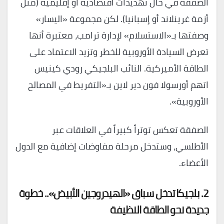
الصفقة في حال تهديدات اقتصادية أو إقليمية (مثل
أزمة غرينلاند أو إسبانيا). لكن مجموعة «اليسار»
وصفتها بـ«الاستسلام» لإدارة ترامب، معتبرة أنها
تعرض السيادة الأوروبية للخطر وتزيد الاعتماد على
الطاقة الأميركية. النائب البلجيكي رودي كينيس
اتهم أورسولا فون دير لاين بـ«التفريط في المصالح
الأوروبية».
الصفقة تعكس توتراً كبيراً في العلاقات عبر
الأطلسي، وستدخل مرحلة مفاوضات إضافية مع الدول
الأعضاء.
2. بلجيكا تدخل سباق «الهيدروجين الأبيض».. خطوة
جديدة نحو الطاقة النظيفة