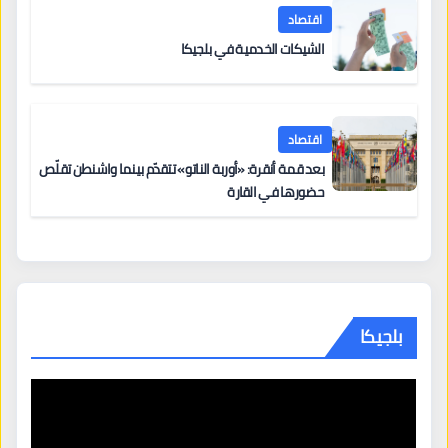
اقتصاد
الشيكات الخدمية في بلجيكا
اقتصاد
بعد قمة أنقرة: «أوربة الناتو» تتقدّم بينما واشنطن تقلّص
حضورها في القارة
بلجيكا