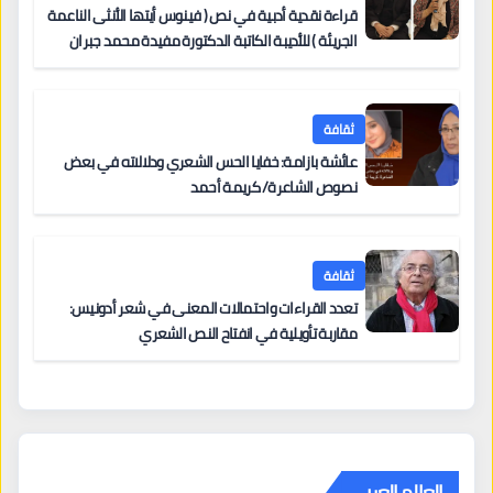
قراءة نقدية أدبية في نص ( فينوس أيتها الأنثى الناعمة
الجريئة ) للأديبة الكاتبة الدكتورة مفيدة محمد جبران
ثقافة
عائشة بازامة: خفايا الحس الشعري ودلالاته في بعض
نصوص الشاعرة/ كريمة أحمد
ثقافة
تعدد القراءات واحتمالات المعنى في شعر أدونيس:
مقاربة تأويلية في انفتاح النص الشعري
العالم العربي