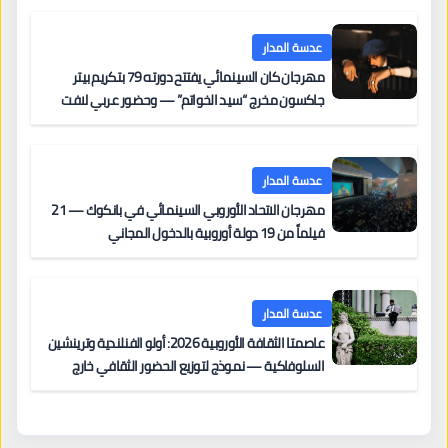
عدسة المدار
مهرجان كان السينمائي يفتتح دورته 79 بتكريم بيتر
جاكسون مخرج “سيد الخواتم” — وحضور عربي لافت
على السجادة الحمراء يضم نادين نجيم وآسر ياسين وخالد
مزنر ضمن لجنة التحكيم
عدسة المدار
مهرجان الاتحاد الأوروبي السينمائي في بانكوك — 21
فيلماً من 19 دولة أوروبية بالدخول المجاني
عدسة المدار
عاصمتا الثقافة الأوروبية 2026: أولو الفنلندية وترينشين
السلوفاكية — نموذج لتوزيع الحضور الثقافي خارج
المراكز الكبرى