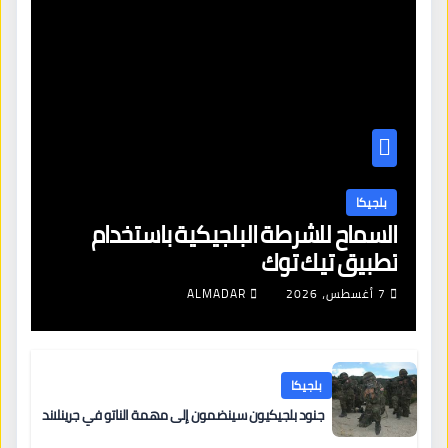
بلجيكا
السماح للشرطة البلجيكية باستخدام
تطبيق تيك توك
7 أغسطس، 2026
ALMADAR
بلجيكا
جنود بلجيكيون سينضمون إلى مهمة الناتو في جرينلاند