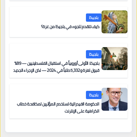
بلجيكا
كيف تتقدم للجوء في بلجيكا من غزة؟
بلجيكا
بلجيكا: الأولى أوروبياً في استقبال الفلسطينيين — 89%
قبول لغزة و5,332 طلباً في 2024 — لكن الإجراء الجديد
من 12 يونيو يُعقّد المسار لمن يحمل وضعاً في دولة EU
أخرى
بلجيكا
الحكومة الفيدرالية تستخدم المؤثرين لمكافحة خطاب
الكراهية على الإنترنت