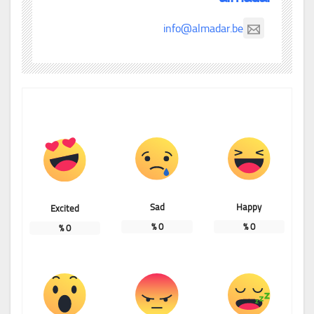
info@almadar.be
Sad
Happy
Excited
%
0
%
0
%
0