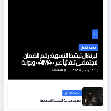
عدسة المدار
البرتغال تبسّط التسوية: رقم الضمان
الاجتماعي تلقائياً عبر «AIMA» وبوابة
جديدة لتجديد الإقامات
14 يوليو، 2026
ALMADAR
عدسة المدار
صعود صناعة السينما السعودية