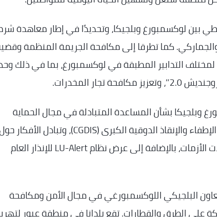
طي بين لوكسمبورغ وبلجيكا، وتحديدًا في إطار معاهدة شر
الجماركي. كما تطرقا إلى مكافحة الجريمة المنظمة وقضي
ًا ​​لمختلف التدابير المطبقة في لوكسمبورغ، بما في ذلك وحد
تجار المخدرات.
مبورغ وبلجيكا بشأن المساعدة المتبادلة في مجال الحماية
المدنية. كما أتيحت الفرصة لعرض هيكلية هيئة الإطفاء والإنقاذ الدوقية الكبرى (CGDIS)، وتبادل الأفكار حو
المرونة وتطوير خطط لتحسين الاستعداد في حالات الأزمات، بالإضافة إلى عرض نظام LU-Alert للإنذار العام
ن التعاون البلجيكي اللوكسمبورغي في مجال الأمن ومكافحة
ة على الطرق والقطارات. تقع بلدانا في منطقة عبور لتهري