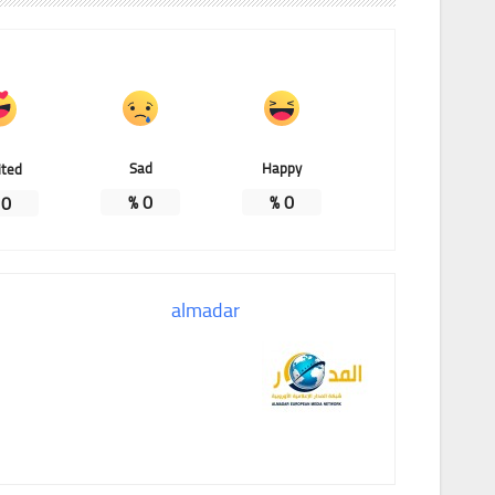
Sad
Happy
ited
%
0
%
0
%
0
almadar