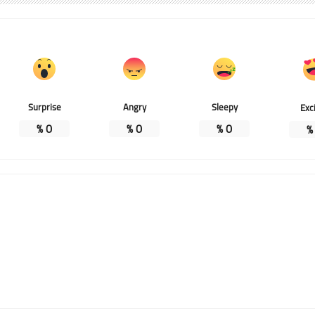
Surprise
Angry
Sleepy
Exc
%
0
%
0
%
0