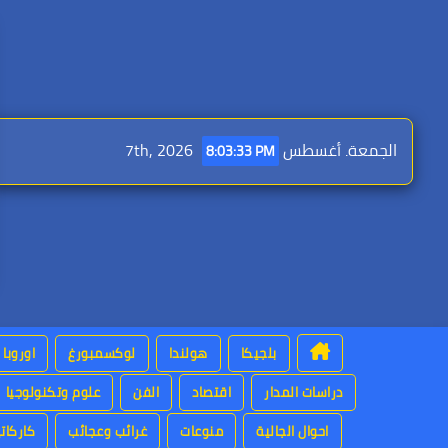
Ski
t
conten
الجمعة. أغسطس 7th, 2026
8:03:34 PM
بلجيكا
هولندا
لوكسمبورغ
اوروبا
دراسات المدار
اقتصاد
الفن
علوم وتكنولوجيا
احوال الجالية
منوعات
غرائب وعجائب
كاركاتي