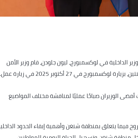
ر الداخلية في لوكسمبورج، ليون جلودن، قام وزير الأمن
مبورج في 27 أكتوبر 2025 في زيارة عمل.
أمضى الوزيران صباحًا عمليًا لمناقشة مختلف المواضيع
روح فيما يتعلق بمنطقة شنغن وأهمية إبقاء الحدود الداخلي
خل منطقة شنغن وتسهيل الحياة اليومية للمواطنين.