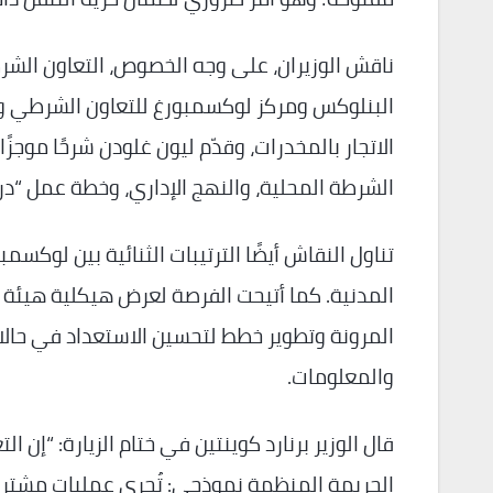
ناقش الوزيران، على وجه الخصوص، التعاون الشر
البنلوكس ومركز لوكسمبورغ للتعاون الشرطي و
الاتجار بالمخدرات، وقدّم ليون غلودن شرحًا موجز
الشرطة المحلية، والنهج الإداري، وخطة عمل “دروجنديش 2.0″، وتعزيز مكافحة 
تناول النقاش أيضًا الترتيبات الثنائية بين لوكس
والمعلومات.
قال الوزير برنارد كوينتين في ختام الزيارة: “إ
الجريمة المنظمة نموذجي: تُجرى عمليات مشترك