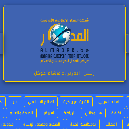
رئيس التحرير .د هشام عوكل
العالم العربي
القارة اميريكية
العالم الاسلامي
اسيا
كت
ثقافة
هنا وطني
الرياضة
افريقيا
الصحة والعلاج
س
ر
اطفالنا
بودكاست المدار
الهجرة وحقوق الإنسان
مدونة رئ