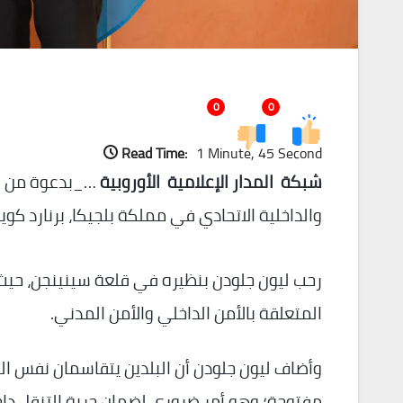
0
0
Read Time:
1 Minute, 45 Second
شبكة المدار الإعلامية الأوروبية
…_بدعوة من وزي
والداخلية الاتحادي في مملكة بلجيكا، برنارد كوينتين، بزيارة لوكس
رحب ليون جلودن بنظيره في قلعة سينينجن، حيث 
المتعلقة بالأمن الداخلي والأمن المدني.
وأضاف ليون جلودن أن البلدين يتقاسمان نفس ال
مفتوحة؛ وهو أمر ضروري لضمان حرية التنقل دا