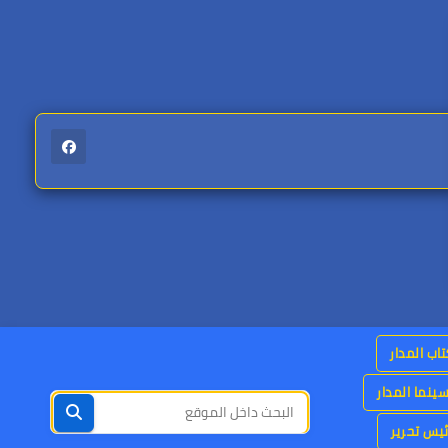
اب المدار
ينما المدار
يس تحرير