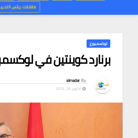
مقابلات ريئس التحرير
لوكسمبورغ
برنارد كوينتين في لوكسمبو
almadar
By
أكتوبر 29, 2025