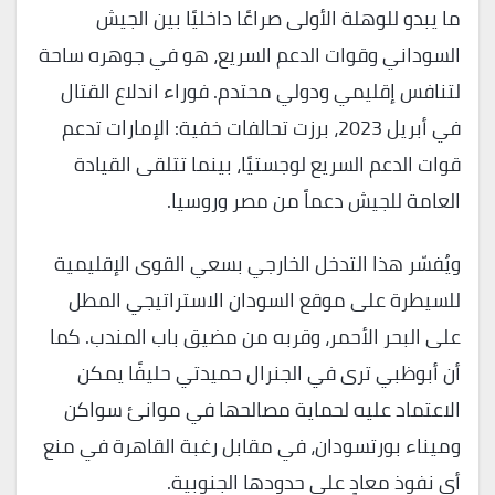
ما يبدو للوهلة الأولى صراعًا داخليًا بين الجيش
السوداني وقوات الدعم السريع، هو في جوهره ساحة
لتنافس إقليمي ودولي محتدم. فوراء اندلاع القتال
في أبريل 2023، برزت تحالفات خفية: الإمارات تدعم
قوات الدعم السريع لوجستيًا، بينما تتلقى القيادة
العامة للجيش دعماً من مصر وروسيا.
ويُفسّر هذا التدخل الخارجي بسعي القوى الإقليمية
للسيطرة على موقع السودان الاستراتيجي المطل
على البحر الأحمر، وقربه من مضيق باب المندب. كما
أن أبوظبي ترى في الجنرال حميدتي حليفًا يمكن
الاعتماد عليه لحماية مصالحها في موانئ سواكن
وميناء بورتسودان، في مقابل رغبة القاهرة في منع
أي نفوذ معادٍ على حدودها الجنوبية.