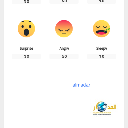
%
0
%
0
%
0
Surprise
Angry
Sleepy
%
0
%
0
%
0
almadar