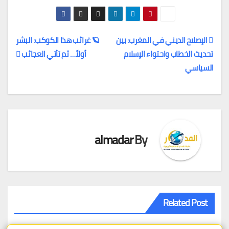
الإصلاح الديني في المغرب: بين
🪐 غرائب هذا الكوكب: البشر
تحديث الخطاب واحتواء الإسلام
أولاً… ثم تأتي العجائب
تصفّح
السياسي
المقالات
almadar
By
Related Post