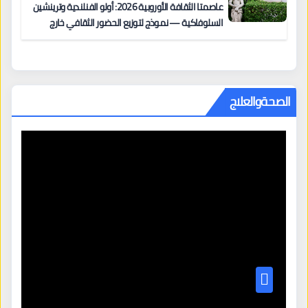
عاصمتا الثقافة الأوروبية 2026: أولو الفنلندية وترينشين
السلوفاكية — نموذج لتوزيع الحضور الثقافي خارج
المراكز الكبرى
الصحةوالعلاج