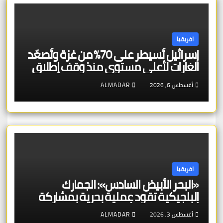
افريقيا
إسرائيل تُسيطر على 70% من غزة وتُصعّد
الغارات لأعلى مستوى منذ وقف إطلاق
النار — وبلجيكا تتجه للاعتراف بالدولة
أغسطس 6, 2026
ALMADAR
الفلسطينية بعد حل حماس جهازها
الحاكم
افريقيا
«البحر الأبيض السادس»: الجمارك
البلجيكية تقود عملية بحرية بمشاركة
أربع عشرة دولة أوروبية
أغسطس 3, 2026
ALMADAR