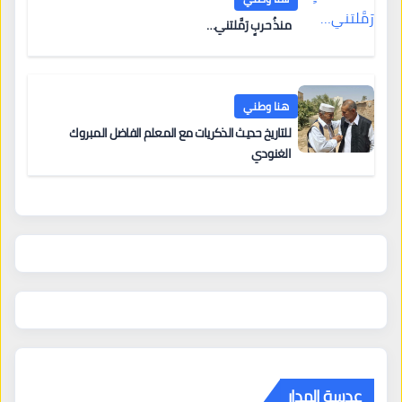
منذُ حربٍ رَمَّلتني…
هنا وطني
للتاريخ حديث الذكريات مع المعلم الفاضل المبروك
الغنودي
عدسة المدار