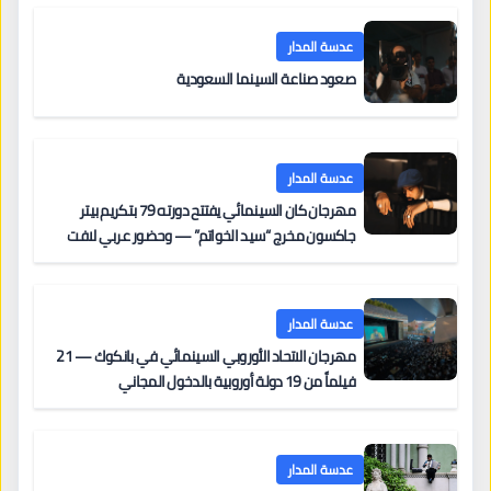
عدسة المدار
صعود صناعة السينما السعودية
عدسة المدار
مهرجان كان السينمائي يفتتح دورته 79 بتكريم بيتر
جاكسون مخرج “سيد الخواتم” — وحضور عربي لافت
على السجادة الحمراء يضم نادين نجيم وآسر ياسين وخالد
مزنر ضمن لجنة التحكيم
عدسة المدار
مهرجان الاتحاد الأوروبي السينمائي في بانكوك — 21
فيلماً من 19 دولة أوروبية بالدخول المجاني
عدسة المدار