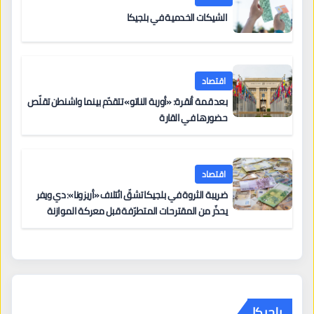
الشيكات الخدمية في بلجيكا
اقتصاد
بعد قمة أنقرة: «أوربة الناتو» تتقدّم بينما واشنطن تقلّص
حضورها في القارة
اقتصاد
ضريبة الثروة في بلجيكا تشقّ ائتلاف «أريزونا»: دي ويفر
يحذّر من المقترحات المتطرّفة قبل معركة الموازنة
بلجيكا