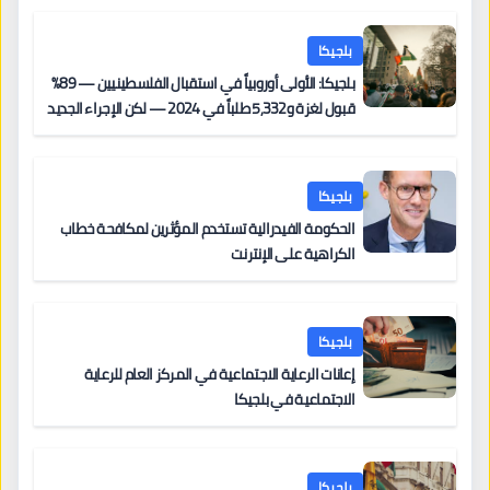
بلجيكا
بلجيكا: الأولى أوروبياً في استقبال الفلسطينيين — 89%
قبول لغزة و5,332 طلباً في 2024 — لكن الإجراء الجديد
من 12 يونيو يُعقّد المسار لمن يحمل وضعاً في دولة EU
أخرى
بلجيكا
الحكومة الفيدرالية تستخدم المؤثرين لمكافحة خطاب
الكراهية على الإنترنت
بلجيكا
إعانات الرعاية الاجتماعية في المركز العام للرعاية
الاجتماعية في بلجيكا
بلجيكا