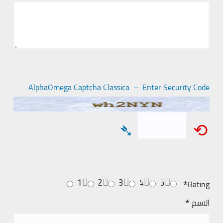
AlphaOmega Captcha Classica – Enter Security Code
➴
⟲
1
2
3
4
5
Rating
*
الاسم
*