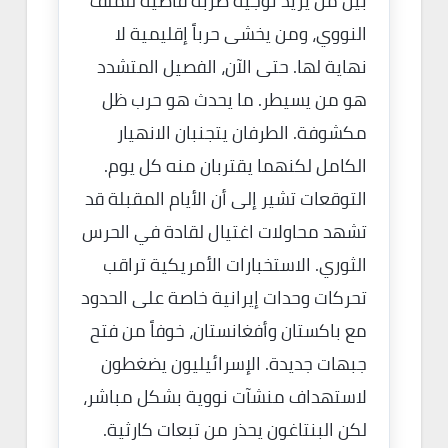
بين من يريد توجيه ضربة قاضية للملف
النووي، ومن يخشى حرباً إقليمية لا
نهاية لها. حتى الآن، الفصيل المتشدد
هو من يسيطر. ما يحدث هو حرب ظل
مكشوفة. الطرفان يتجنبان الانهيار
الكامل لكنهما يقتربان منه كل يوم.
التوقعات تشير إلى أن الأيام المقبلة قد
تشهد محاولات اغتيال لقادة في الحرس
الثوري. الاستخبارات الأمريكية تراقب
تحركات وحدات إيرانية خاصة على الحدود
مع باكستان وأفغانستان، خوفاً من فتح
جبهات جديدة. الإسرائيليون يضغطون
لاستهداف منشآت نووية بشكل مباشر،
لكن البنتاغون يحذر من تبعات كارثية.