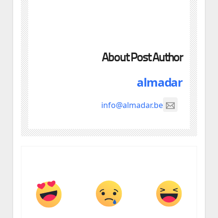
About Post Author
almadar
info@almadar.be