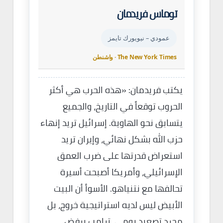
توماس فريدمان
عمودي – نيويورك تايمز
The New York Times · واشنطن
يكتب فريدمان: «هذه الحرب هي أكثر
الحروب توقعاً في التاريخ، والجميع
يتسابق نحو الهاوية. إسرائيل تريد إنهاء
حزب الله بشكل نهائي، وإيران تريد
استعراض قدرتها على ضرب العمق
الإسرائيلي، وأمريكا أصبحت أسيرة
تحالفها مع نتنياهو. الأسوأ أن البيت
الأبيض ليس لديه استراتيجية خروج، بل
مجرد تصعيد يومي. ترامب يرفض