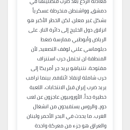
معادلة الردع بعد ضرب قنصليتها في
دمشق، وواشنطن منخرطة عسكرياً
بشكل غير معلن. لكن الخطر الأكبر هو
انزلاق دول الخليج إلى دائرة النار. على
الرياض وأبوظبي ممارسة ضغط
دبلوماسي علني لوقف التصعيد، لأن
المنطقة لن تحتمل حرب استنزاف
مفتوحة. نتنياهو يريد جر أمريكا إلى
حرب شاملة لإنقاذ ائتلافه، بينما ترامب
يريد ضرب إيران قبل الانتخابات. اللعبة
خطيرة جداً. الأوروبيون عاجزون عن لعب
دور، والروس يستفيدون من انشغال
الغرب. ما يحدث في البحر الأحمر ولبنان
والعراق هو جزء من معركة واحدة