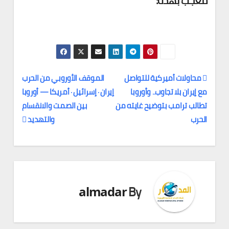
معجب بهذه:
محاولات أميركية للتواصل
الموقف الأوروبي من الحرب
مع إيران بلا تجاوب.. وأوروبا
إيران · إسرائيل · أمريكا — أوروبا
تصفّح
تطالب ترامب بتوضيح غايته من
بين الصمت والانقسام
المقالات
الحرب
والتهديد
By
almadar