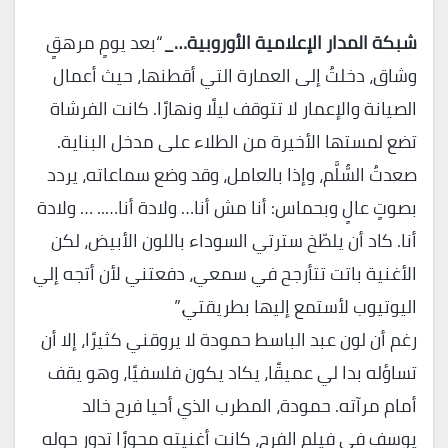
شبكة المدار الإعلامية الأوروبية…_
“بعد يومٍ مرهقٍ
وشاق، دخلتُ إلى العمارة التي أقطنها، حيث أعمال
الصيانة والإعمار لا تتوقف ليلًا ونهارًا. كانت الفرشاة
تضع لمستها الأخيرة من الطلاء على مدخل البناية.
صعدتُ السُّلَّم، وإذا بالعامل، وقد وضع سماعاته، يردد
بصوتٍ عالٍ وبحماس: أنا مش أنا… ولادة أنا….. … ولادة
أنا. كاد أن يلطّخ سترتي السوداء باللون الأبيض، لكن
الأغنية باتت تتأرجح في سمعي، دفعتني لأن أتجه إلي
اليوتيوب لأستمع إليها بطريقتي.”
رغم أن لون عبد الباسط حمودة لا يروقني كثيرًا، إلا أن
تساؤله بدا لي عميقًا، يكاد يكون فلسفيًا، وهو يقف
أمام مرآته. حمودة، المطرب الذي أحيا فرح خالد
يوسف في فيلم الفرح، كانت أغنيته محورًا تدور حوله