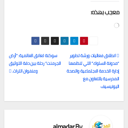
معجب بهذه:
جاري
التحميل…
انطلاق فعاليات ورشة تطوير
سوكنة تعانق العالمية: “أرض
“مدونة السلوك” التي تنظمها
الجرمنت” رحلة بين دقة التوثيق
تصفّح
إدارة الخدمة الاجتماعية والصحة
وعنفوان التراث.
المقالات
المدرسية بالتعاون مع
اليونيسيف
almadar
By