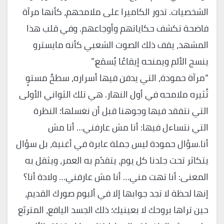
الشخصيات. تدور الكاميرا على ملامحهم، كأنها مرآة
فاضحة تكشف حكاياتهم وأوجاعهم. وفي قلب هذا
المشهد، يقف ذلك الصوت الشعبي كأنه مايسترو
ينسج الألم ويمنحه إيقاعًا يُسمَع.”
“مرآة حمودة، التي يدفن فيها أسراره، سطحٌ مستوٍ
تُثيره ملامحه في أول النهار. هي تلك الثواني الأولى
التي نتفقد فيها وجوهنا قبل أن نغسلها؛ النظرة
التي نتساءل فيها: أنا مش عارفني… أنا مش
أنا.سؤال حمودة ليس جملة عابرة في أغنية، بل سؤال
يتكاثر تحت جلدنا كل يوم، يتقدّم به العمر، ويثقل به
المعنى: أنا تهت مني… أنا مش عارفني… ولادة أنا؟
إنها لحظة لا تجد جوابها إلا في ألبوم صورك القديم،
حين تراها بروحك لا بعينيك؛ ذلك الجسد اليافع، المتربّع