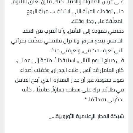
على عرش الطفولة والصبا. لكنك، ما إن تغلق الألبوم،
حتى توقظك المرآة التي لا تكذب… مرآة الروح
المعلّقة على جدار وقتك.
دفعني حمودة إلى التأمل، وأنا أقترب من العقد
الخامس ببطءٍ سريع، ولا تزال ملامحي معلّقة بمرآتي
التي تعرف حكايتي، وتعرفني جيدًا.
في صباح اليوم التالي، استيقظتُ متجهً إلى عملي.
كان العامل قد أنهى طلاء الجدران، وخفتت أصداء
صوت حمودة. غير أن جدار العمارة، الذي أبدع العامل
في طلائه، ترك على سطحه تساؤلًا صامتًا… كأنه
يذكّرني به دائمًا. *
شبكة المدار الإعلامية الأوروبية…_