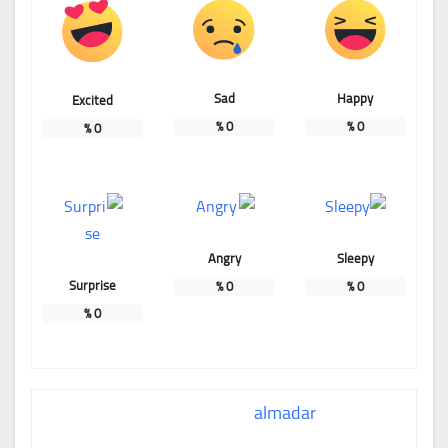
Sad
Happy
Excited
%
0
%
0
%
0
Angry
Sleepy
Surprise
%
0
%
0
%
0
almadar