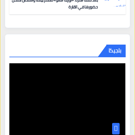
بعد قمة أنقرة: «أوربة الناتو» تتقدّم بينما واشنطن تقلّص
حضورها في القارة
بلجيكا