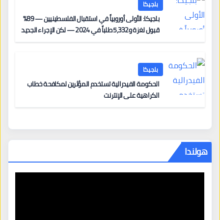
بلجيكا
بلجيكا: الأولى أوروبياً في استقبال الفلسطينيين — 89%
قبول لغزة و5,332 طلباً في 2024 — لكن الإجراء الجديد
من 12 يونيو يُعقّد المسار لمن يحمل وضعاً في دولة EU
أخرى
بلجيكا
الحكومة الفيدرالية تستخدم المؤثرين لمكافحة خطاب
الكراهية على الإنترنت
هولندا