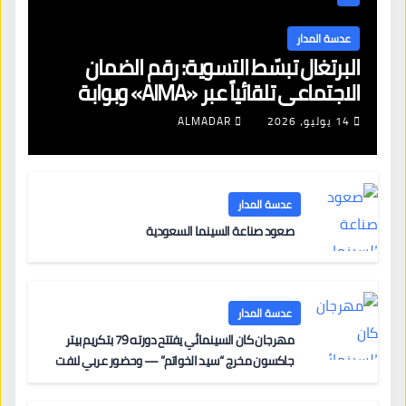
عدسة المدار
البرتغال تبسّط التسوية: رقم الضمان
الاجتماعي تلقائياً عبر «AIMA» وبوابة
جديدة لتجديد الإقامات
14 يوليو، 2026
ALMADAR
عدسة المدار
صعود صناعة السينما السعودية
عدسة المدار
مهرجان كان السينمائي يفتتح دورته 79 بتكريم بيتر
جاكسون مخرج “سيد الخواتم” — وحضور عربي لافت
على السجادة الحمراء يضم نادين نجيم وآسر ياسين وخالد
مزنر ضمن لجنة التحكيم