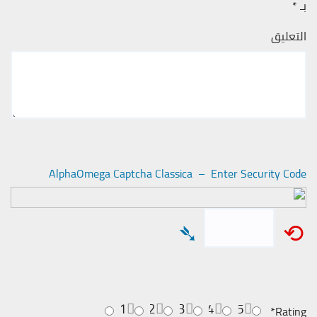
بـ
*
التعليق
AlphaOmega Captcha Classica – Enter Security Code
➴
⟲
1
2
3
4
5
*
Rating