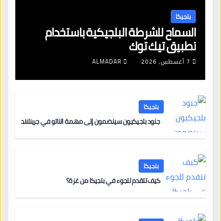
بلجيكا
السماح للشرطة البلجيكية باستخدام
تطبيق تيك توك
7 أغسطس، 2026
ALMADAR
بلجيكا
جنود بلجيكيون سينضمون إلى مهمة الناتو في جرينلاند
بلجيكا
كيف تتقدم للجوء في بلجيكا من غزة؟