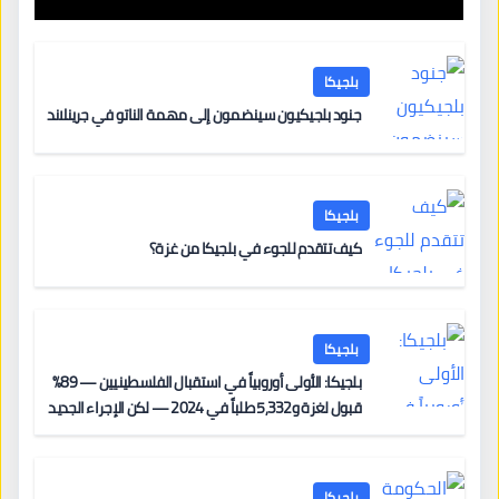
بلجيكا
جنود بلجيكيون سينضمون إلى مهمة الناتو في جرينلاند
بلجيكا
كيف تتقدم للجوء في بلجيكا من غزة؟
بلجيكا
بلجيكا: الأولى أوروبياً في استقبال الفلسطينيين — 89%
قبول لغزة و5,332 طلباً في 2024 — لكن الإجراء الجديد
من 12 يونيو يُعقّد المسار لمن يحمل وضعاً في دولة EU
أخرى
بلجيكا