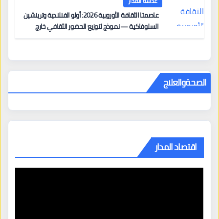
عدسة المدار
عاصمتا الثقافة الأوروبية 2026: أولو الفنلندية وترينشين
السلوفاكية — نموذج لتوزيع الحضور الثقافي خارج
المراكز الكبرى
الصحةوالعلاج
اقتصاد المدار