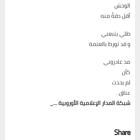
الوحش
أقل دقةً منه
ظلي يتبعني
و قد تورط بالعتمة
مذ غادروني
كأن
لم يحدث
عناق .
شبكة المدار الإعلامية الأوروبية …_
Share