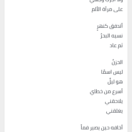
على مرآة الألم
أتدفق كنهرٍ
نسيه البحرُ
ثم عاد
الحزنُ
ليس اسمًا
هو ليلٌ
أسرع من خطاي
يلاحقني
يغلقني
أخافه حين يصير فماً