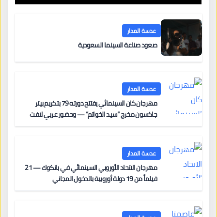
عدسة المدار
صعود صناعة السينما السعودية
عدسة المدار
مهرجان كان السينمائي يفتتح دورته 79 بتكريم بيتر
جاكسون مخرج “سيد الخواتم” — وحضور عربي لافت
على السجادة الحمراء يضم نادين نجيم وآسر ياسين وخالد
مزنر ضمن لجنة التحكيم
عدسة المدار
مهرجان الاتحاد الأوروبي السينمائي في بانكوك — 21
فيلماً من 19 دولة أوروبية بالدخول المجاني