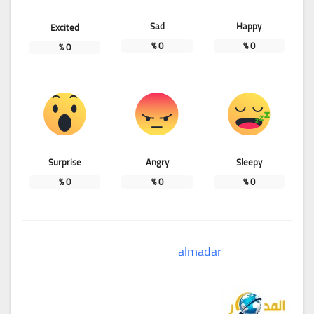
Sad
Happy
Excited
%
0
%
0
%
0
Surprise
Angry
Sleepy
%
0
%
0
%
0
almadar