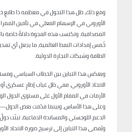
ومع ذلك، ظل هذا التحول في معظمه ذا طابعٍ خطاب
الأوروبي في الإسهام الفعلي في تأمين الممر
المصداقية. وتكتسب هذه الفجوة دلالةً خاصة بالن
خُمس إمدادات النفط العالمية، ما يجعل أي تهديد
الطاقة وشبكات التجارة الدولية.
ويعكس هذا التباين بين الخطاب السياسي ومستوى
الاتحاد الأوروبي. ففي ظل غياب إطارٍ عسكري أور
الأزمات في المقام الأول على مستوى الدول الوط
وعلى هذا الأساس، وبينما قدّمت بعض الدول—مث
الدعم اللوجستي والمساندة الدفاعية، تبنّت دولٌ أخ
ويُفضي هذا التباين إلى ترسيخ صورة الاتحاد ال