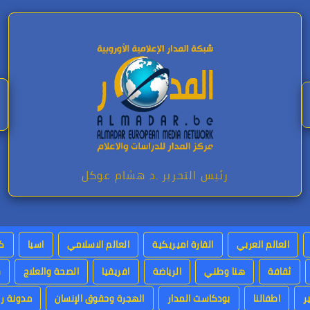
رئيس التحرير .د هشام عوكل
العالم العربي
القارة اميريكية
العالم الاسلامي
اسيا
كت
ثقافة
هنا وطني
الرياضة
افريقيا
الصحة والعلاج
س
ر
اطفالنا
بودكاست المدار
الهجرة وحقوق الإنسان
مدونة رئ