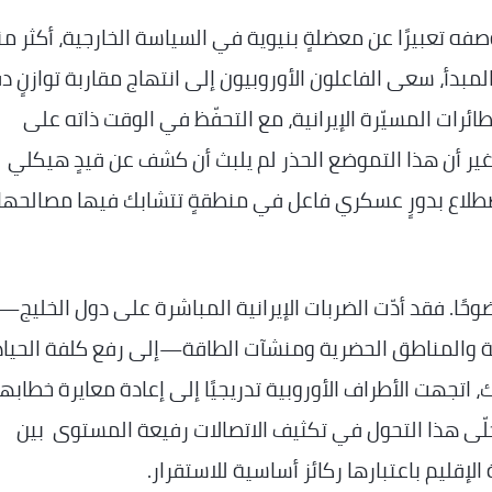
صفه تعبيرًا عن معضلةٍ بنيوية في السياسة الخارجية، أكثر من
مبدأ، سعى الفاعلون الأوروبيون إلى انتهاج مقاربة توازنٍ د
رات المسيّرة الإيرانية، مع التحفّظ في الوقت ذاته على
 غير أن هذا التموضع الحذر لم يلبث أن كشف عن قيدٍ هيكلي
طلاع بدورٍ عسكري فاعل في منطقةٍ تتشابك فيها مصالحها
حًا. فقد أدّت الضربات الإيرانية المباشرة على دول الخليج—
ة والمناطق الحضرية ومنشآت الطاقة—إلى رفع كلفة الحياد
، اتجهت الأطراف الأوروبية تدريجيًا إلى إعادة معايرة خطابها،
جلّى هذا التحول في تكثيف الاتصالات رفيعة المستوى بين
لإقليم باعتبارها ركائز أساسية للاستقرار.