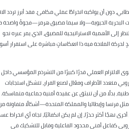
ي، دون أن يواكبه انخراطٌ عملي مكافئ. فقد أبرز تردد الات
ات البحرية الحيوية—ولا سيما مضيق هرمز—فجوةً واضحة 
ظر إلى الأهمية الاستراتيجية للمضيق، الذي يمر عبره نحو
ٍ لحركة الملاحة فيه ذا انعكاساتٍ مباشرة على استقرار أسو
 الالتزام العملي قدرًا كبيرًا من التشرذم المؤسسي داخل
وبي متعدد الأطراف وفعّال لصنع القرار، تتشكل استجابات
نية، بدلًا من أن تنبثق عن عقيدة أمنية جماعية متماسكة.
ل فرنسا وإيطاليا والمملكة المتحدة—أشكالًا متفاوتة من
رى نهجًا أكثر حذرًا، إن لم يكن انكفائيًا، تجاه أي انخراط عس
أوروبي كفاعلٍ أمني محدود الفاعلية وقابل للتشكيك في