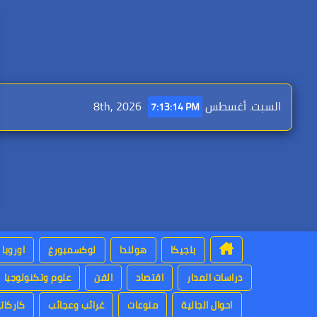
Ski
t
conten
السبت. أغسطس 8th, 2026
7:13:15 PM
بلجيكا
هولندا
لوكسمبورغ
اوروبا
دراسات المدار
اقتصاد
الفن
علوم وتكنولوجيا
احوال الجالية
منوعات
غرائب وعجائب
كاركاتي