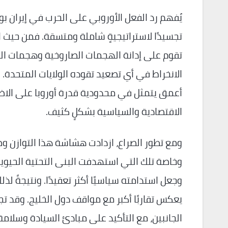
يُفهم رد الفعل الأوروبي على الحرب في إيران بو
تجسيدًا لاستراتيجيةٍ شاملة ومتسقة. فمن حيث ال
تقوم على إدانة الهجمات الصاروخية وهجمات الطائ
الانخراط في أي تصعيد تقوده الولايات المتحدة.
أعمق يتمثل في محدودية قدرة أوروبا على الاض
الاقتصادية والسياسية بشكلٍ كثيف.
ومع تطور الصراع، ازدادت هشاشة هذا التوازن وضو
وخاصة تلك التي استهدفت البنى التحتية الحيوي
وجعل استدامته سياسيًا أكثر تعقيدًا. ونتيجةً لذلك
يعكس تقاربًا أكبر مع مواقف دول الخليج. وقد ت
الجانبين، مع التأكيد على مبادئ السيادة وسلامة ا