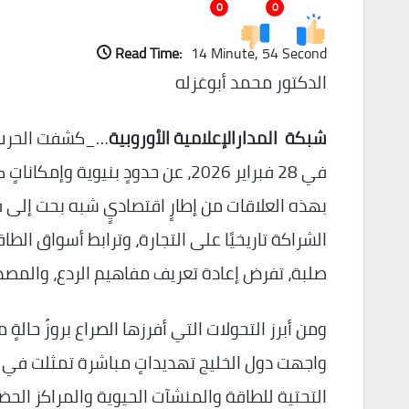
0
0
Read Time:
14 Minute, 54 Second
الدكتور محمد أبوغزله
شبكة المدارالإعلامية الأوروبية
…_كشفت الحرب ف
في 28 فبراير 2026، عن حدودٍ بنيو
بهذه العلاقات من إطارٍ اقتصاديٍ شبه بحت إلى فض
الشراكة تاريخيًا على التجارة، وترابط أسواق الطا
صلبة، تفرض إعادة تعريف مفاهيم الردع، والمصدا
ومن أبرز التحولات التي أفرزها الصراع بروزُ ح
واجهت دول الخليج تهديداتٍ مباشرة تمثلت في 
التحتية للطاقة والمنشآت الحيوية والمراكز الحضر