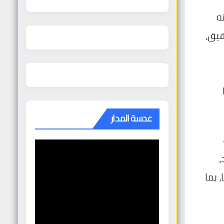
ه
قيق،
عدسة المدار
،
 بما