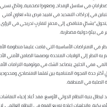
ضطراباتٍ في سلاسل الإمداد، وضغوطٍ تضخمية، وتآكلٍ نسبي
التباين في إدراكات التهديد في تقييد فرص بناء تعاونٍ أمني
 يتحول،”بشكلٍ متناقض، إلى محفزٍ لتقاربٍ تدريجي في الرؤى
ير في بيئةٍ دولية مضطربة.
لنظر في الافتراضات الأساسية التي قامت عليها منظومة الأم
م به النظر إلى الولايات المتحدة بوصفها الضامن الأمني الأح
لمي. ففي الخليج، يتصاعد الشك في موثوقية التزامات الأم
كلٍ أكثر حدة الفجوة المتنامية بين ثقلها الاقتصادي ومحدودي
ة الصلبة في المنطقة.
تد ليطال بنية النظام الدولي الأوسع. فقد أعاد إحياء النقاشات
مريكية، واتجاهات إعادة توزيع القوة في النظام العالمي، لا