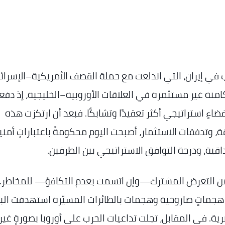
ي إيران، التي اندلعت مع حملة القصف الأمريكية–الإسرائي
ية وإمكاناتٍ كامنة غير مستثمرة في العلاقات الأوروبية–الخليجية، إذ دف
اءٍ استراتيجي أكثر تعقيدًا وتشابكًا. فبعد أن ارتكزت هذه
قة، وتدفقات الاستثمار، أصبحت اليوم محكومةً باعتباراتٍ أمني
قية، ودرجة التوافق الاستراتيجي بين الطرفين.
الةٍ من التعرض المشترك—وإن اتسمت بعدم التكافؤ— للمخاطر.
هجماتٍ صاروخية وهجمات بالطائرات المسيّرة استهدفت الب
ية. في المقابل، تجلت تداعيات الحرب على أوروبا بصورةٍ غير