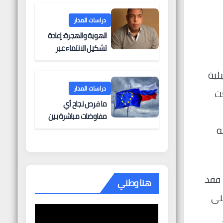
البحرية؟
دراسات المدار
الهوية والهجرة: إعادة
تشكيل الانتماء عبر
الحدود
لية
دراسات المدار
عت
ما فرص نجاح أي
مفاوضات مباشرة بين
أوروبا وروسيا؟
ة
 فقد
هنا وطني
نى