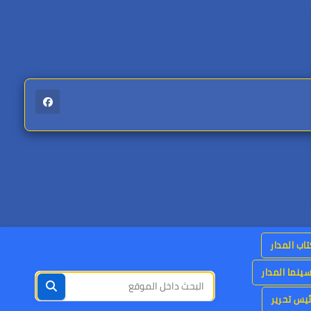
اب المدار
ينما المدار
يس تحرير