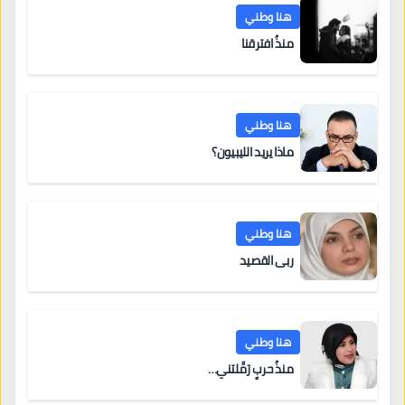
هنا وطني
منذُ افترقنا
هنا وطني
ماذا يريد الليبيون؟
هنا وطني
ربى القصيد
هنا وطني
منذُ حربٍ رَمَّلتني…