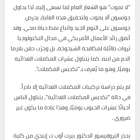
“لا تموت” هو الشعار العام لما نسعى إليه، لذا يحاول
جونسون ألا يموت. ولتحقيق هذه الغاية، يحرص
جونسون على النوم الجيد واتباع نمط حياة صحي. وقد
أنفق رائد الأعمال الأمريكي في مجال التكنولوجيا
ثروات طائلة لمكافحة الشيخوخة، بل وجرّب حقن بلازما
الدم من ابنه. كما يتناول عشرات المكملات الغذائية
يوميًا، وهو ما يُعرف بـ”تكديس المكملات”.
لم يتم دراسة تركيبات المكملات الغذائية إلا نادراً.
في حالة “تكديس المكملات الغذائية”، يتناول الناس
أحيانًا عشرات الحبوب يوميًا، وهذا عادة ما يكون غير
ضروري .
يحذر البروفيسور الدكتور بيرت أوب ت إيندي من كلية