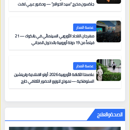
جاكسون مخرج “سيد الخواتم” — وحضور عربي لافت
على السجادة الحمراء يضم نادين نجيم وآسر ياسين وخالد
مزنر ضمن لجنة التحكيم
عدسة المدار
مهرجان الاتحاد الأوروبي السينمائي في بانكوك — 21
فيلماً من 19 دولة أوروبية بالدخول المجاني
عدسة المدار
عاصمتا الثقافة الأوروبية 2026: أولو الفنلندية وترينشين
السلوفاكية — نموذج لتوزيع الحضور الثقافي خارج
المراكز الكبرى
الصحةوالعلاج