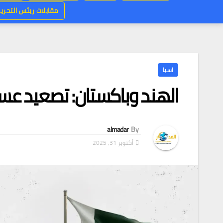
مقابلات ريئس التحرير
اسيا
الهند وباكستان: تصعيد عس
almadar
By
أكتوبر 31, 2025