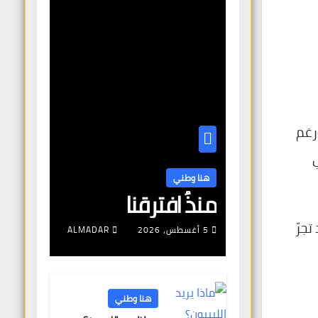
رغم
هنا وطني
منذُ افترقنا
جرّ
5 أغسطس، 2026
ALMADAR
هنا وطني