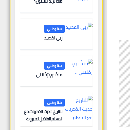
ماذا يريد الليبيون؟
هنا وطني
ربى القصيد
هنا وطني
منذُ حربٍ رَمَّلتني…
هنا وطني
للتاريخ حديث الذكريات مع
المعلم الفاضل المبروك
الغنودي