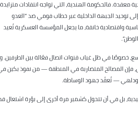
ية معقدة. فالحكومة الهندية، التي تواجه انتقادات متزايدة
 إلى توحيد الجبهة الداخلية عبر خطاب قومي ضد “العدو
ياسية واقتصادية خانقة، ما يجعل المؤسسة العسكرية تُعيد
لوطن”.
، خصوصًا في ظل غياب قنوات اتصال فعّالة بين الطرفين. و
س، فإن المصالح المتضاربة في المنطقة — من نفوذ بكين في
ودلهي — تُعقّد جهود الوساطة.
دية، بل في أن تتحول كشمير مرة أخرى إلى بؤرة اشتعال قد ت