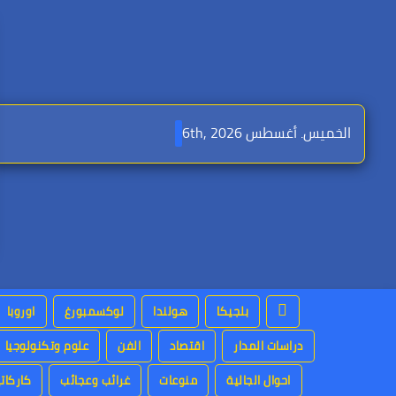
Ski
t
conten
الخميس. أغسطس 6th, 2026
بلجيكا
هولندا
لوكسمبورغ
اوروبا
دراسات المدار
اقتصاد
الفن
علوم وتكنولوجيا
احوال الجالية
منوعات
غرائب وعجائب
كاركاتي