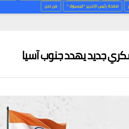
صفحة رئيس التحرير “فيسبوك “
من نحن
كري جديد يهدد جنوب آسيا