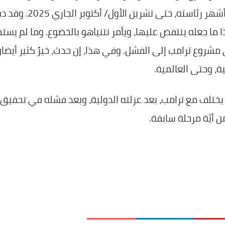
مساعديه، جعلته في الأغلب يتبع نتنياهو، طوال أشهر رئاسته، حتى تشرين الأول/ أك
ما جعله ينتفض عليها، ويأمر نتنياهو بالخضوع. وما لم يستم
شروع ترامب إلى الفشل. وفي هذا، إن حدث، خيرٌ كثير أيضان
ة، وحتى العالمية.
يختلف مع ترامب، بعد عزلته الدولية، وبعد فشله في تحقيق
أيّة مرحلة سابقة.