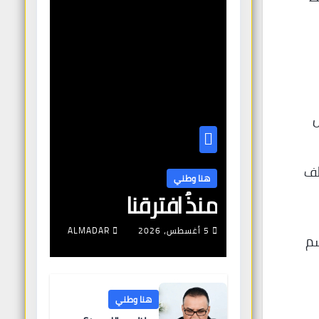
ل
لف
هنا وطني
منذُ افترقنا
5 أغسطس، 2026
ALMADAR
سم
هنا وطني