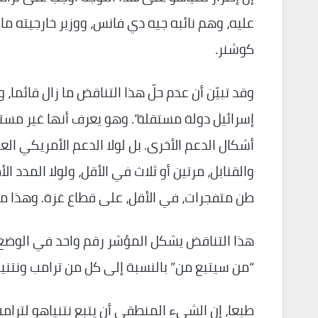
عليه، وهم نائبه جيه دي فانس، ووزير خارجيته م
كوشنر.
وقد تبيّن أن عدم حلّ هذا التناقض ما زال قائما،
إسرائيل دولة مستقلة”. وهو يعرف أنها غير مست
أشكال الدعم الأخرى. بل لولا الدعم الأمريكي ال
والقنابل، مرتين أو ثلاث في الأقل، ولولا المدد 
طن متفجرات، في الأقل، على قطاع غزة. وهذا من ن
هذا التناقض يشكل المؤشر رقم واحد في الوضع ا
“من سيتبع من” بالنسبة إلى كل من ترامب ونتنياه
طبعا، إن الشيء المنطقي أن يتبع نتنياهو لترام