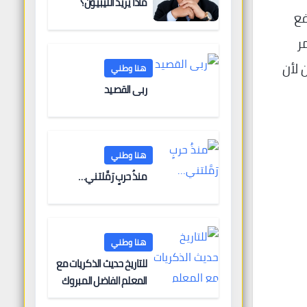
ماذا يريد الليبيون؟
توبر الجاري 2025. وقد دفع
ر
 لأن
هنا وطني
ربى القصيد
هنا وطني
منذُ حربٍ رَمَّلتني…
هنا وطني
للتاريخ حديث الذكريات مع
المعلم الفاضل المبروك
الغنودي