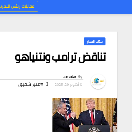
مقابلات ريئس التحرير
كتاب المدار
تناقض ترامب ونتنياهو
almadar
By
#منير شفيق
أكتوبر 29, 2025