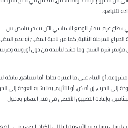
لى من مشروع ترامب. وأما الدليل، فيكمن في نجاح المرحلة
ده نتنياهو.
طاع غزة، يتميّز الوضع السياسي الآن بتفجر تناقض بين
لصراع للمرحلة الثانية، كما من ناحية المضيّ أو عدم المضي
 مؤتمر شرم الشيخ، وما حشد لتأييده من دول أوروبية وعربية
روعه، أو البناء على ما اعتبره نجاحا. أما نتنياهو، فاتجّه ل
دة إلى الحرب، إن أمكن، أو التأزيم، بما يشبه العودة إلى الحر
الجثامين، وإعادة التضييق الأقصى في فتح المعابر ودخول
مب إرسال مساعديه الأربعة تباعا إلى الكيان الصهيوني، للضغ