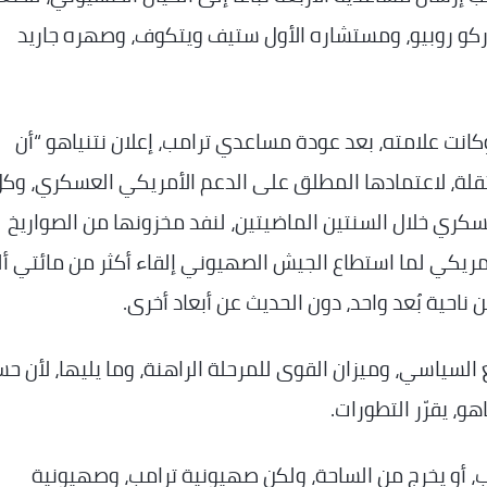
اركو روبيو، ومستشاره الأول ستيف ويتكوف، وصهره جاريد
 وكانت علامته، بعد عودة مساعدي ترامب، إعلان نتنياهو “أن
قلة، لاعتمادها المطلق على الدعم الأمريكي العسكري، وك
عسكري خلال السنتين الماضيتين، لنفد مخزونها من الصواريخ
الأمريكي لما استطاع الجيش الصهيوني إلقاء أكثر من مائتي أ
احية بُعد واحد، دون الحديث عن أبعاد أخرى.
لسياسي، وميزان القوى للمرحلة الراهنة، وما يليها، لأن ح
و، يقرّر التطورات.
ب، أو يخرج من الساحة، ولكن صهيونية ترامب، وصهيونية