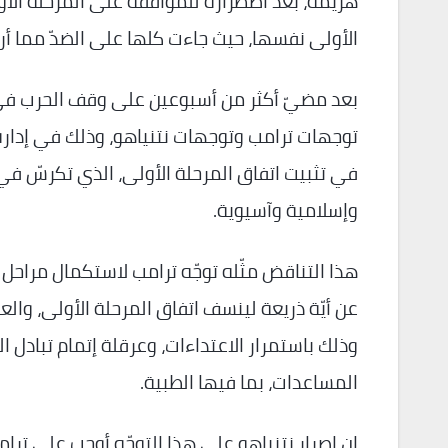
هزيمة، بعد اضطراره للموافقة على المرحلة الأو
الأولى نفسها، حيث جاءت كلها على الضدّ مما أرا
بعد مضيّ أكثر من أسبوعين على وقف الحرب في ق
توجهات ترامب وتوجهات نتنياهو، وذلك في إدارة ا
في تثبيت اتفاق المرحلة الأولى، الذي تكرسّ في
وإسلامية وآسيوية.
هذا التناقض مثّله توجّه ترامب لاستكمال مراحل مش
عن أيّة ذريعة لينسف اتفاق المرحلة الأولى، والعو
وذلك باستمرار الاعتداءات، وعرقلة إتمام تبادل 
المساعدات، بما فيها الطبية.
إن إصرار نتنياهو على هذا التوجّه أوجب على ترا