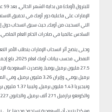
للبت
الإمارات على فاعلية دور أوبك في تحقيق الاستقرا
التي انسحبت من أوبك، حيث سبق انسحاب دول إكوا
السادس عالميا في صادرات الخام العام الماضي.
وحتى يتضح أثر انسحاب الإمارات يتطلب الأمر ال
النفطي. فحسب 
والكونغو برازفيل 271 ألف برميل، والجابون 227 ألف برميل، وغينيا الاستوائية 46 ألف برميل.