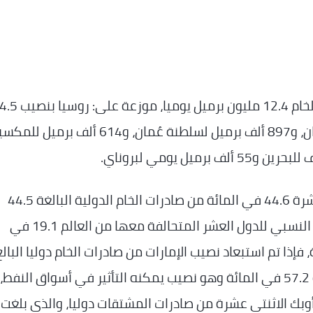
وفي دول التحالف مع أوبك بلغت كميات تصدير الخام 12.4 مليون برميل يوميا، موزعة على: روسيا بنصيب 
مليون برميل يومي و1.5 مليون برميل لكازاخستان، و897 ألف برميل لسلطنة عُمان، و614 ألف ب
وهكذا بلغ النصيب النسبي لدول أوبك الاثنتي عشرة 44.6 في المائة من صادرات الخام الدولية البالغة 44.5
مليون برميل في العام الماضي، كما بلغ النصيب النسبي للدول العشر المتحالفة معها من العالم 19.1 في
يب المجموعتين 63.7 في المائة، فإذا تم استبعاد نصيب الإمارات من صادرات الخام دوليا البال
نسبته 6.5 في المائة، يتبقى للمجموعتين نسبة 57.2 في المائة وهو نصيب يمكنه التأثير في أسواق الن
أوبك الاثنتي عشرة من صادرات المشتقات دوليا، والذي بلغت