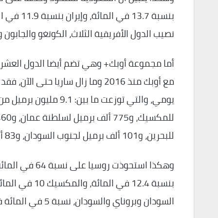
نصيب الدول الأفريقية الثلاث، الكونغو والجابون وغينيا الاستو
أما مجموعة أوبك+ وهي تضم أيضا الدول العشر غ
للبحرين، و101 ألف برميل لجنوب السودان، و83 ألف برميل لبروناي، و23 ألف برميل للسودان.
وهكذا استحوذت 
بنسبة 12.4 في
السودان وبروناي والسودان، نسبة 5 في المائة فقط من مجمل إنتاج المجموعة.