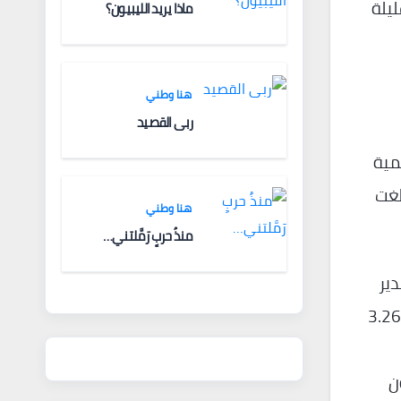
قليلة
ماذا يريد الليبيون؟
هنا وطني
ربى القصيد
كمية
لغت
هنا وطني
منذُ حربٍ رَمَّلتني…
 التصدير
بها للخام في العام الماضي 19.85 مليون برميل يوميا، موزعة كالتالي: السعودية 6.4 مليون برميل، والعراق 3.26
ألف، والجابون