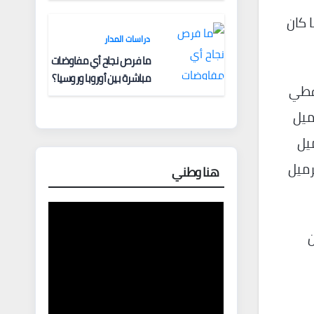
ويت 9 في المائة، بينما كان
دراسات المدار
ما فرص نجاح أي مفاوضات
مباشرة بين أوروبا وروسيا؟
نفطي
ي العام الماضي 14.3 مليون برميل
ستان، و1.465 مليون برميل
بيجان، و355 ألف برميل لماليزيا، و176 ألف برميل
هنا وطني
ن