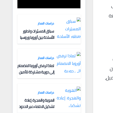
الفكرية وآليات
ب
التعبئة
عة
دراسات المدار
سباق المسيّرات وتطور
الأسلحة بين أوروبا وروسيا
دراسات المدار
لماذا ترفض أوروبا الانضمام
، يليها العراق 3.775 مليون
إلى دورية مشتركة لتأمين
برميل، والكويت 2.47 مليون برميل،
الملاحة البحرية؟
دراسات المدار
الهوية والهجرة: إعادة
تشكيل الانتماء عبر الحدود