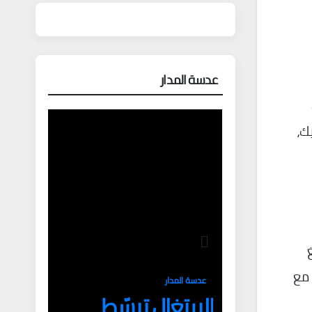
عدسة المدار
4.5
رميل للمكسيك،
غ
فط، مع
عدسة المدار
البرتغال تبسّط