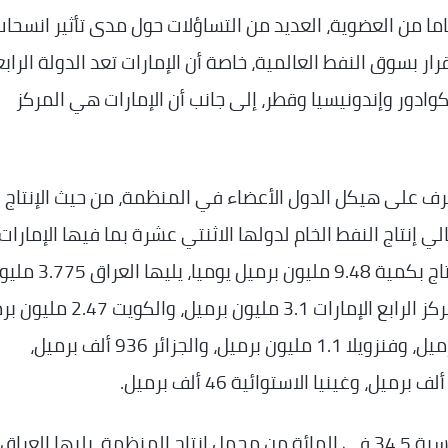
رول (أوبك) من بداية الشهر الحالي، بعد 59 عاما من العضوية، العديد من التساؤلات حول مدى تأثير انسحا
ر بسوق النفط العالمية، خاصة أن الإمارات تعد الدولة الراب
دور وإندونيسيا وقطر، إلى جانب أن الإمارات هي المركز
تعرف على هيكل الدول الأعضاء في المنظمة، من حيث الإنتاج
بيانات أوبك لعام 2025، بلغ إجمالي إنتاج النفط الخام لدولها الاثنتي عشرة بما فيها الإمارات
27.5 مليون برميل يوميا، وتصدرت السعودية الإنتاج بكمية 9.48 مليون برميل يوميا
برميل يومي، وإيران 3.26 مليون برميل، وفي المركز الرابع الإمارات 3.1 مليون 
ونيجيريا 1.43 مليون برميل، وليبيا 1.37 مليون برميل، وفنزويلا 1.1 مليون برميل، والجزائر 936 ألف برميل،
وهكذا يتبين أن السعودية تستحوذ وحدها على نسبة 34.5 في المائة من مجمل إنتاج المنظمة، يليها العراق