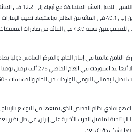
نسبته 16.6 في المائة، وكذلك انخفاض النصيب النسبي للدول العشر المتحالفة
صادرات المشتقات دوليا، ليصل نصيب المجموعتين إلى 49.1 في المائة من العالم، وباستبعاد نصيب الإمار
3.2 في المائة من صادرات المشتقات دوليا يتبقى للمجموعتين نسبة 43.9 في المائة من صادرات المشتقات
كز الثامن عالميا في إنتاج الخام، والمركز السادس دوليا بصاد
الخام والمركز العاشر بصادرات المشتقات دوليا، إلا أنها قد استوردت في العام الماضي 275 أل
النفط الخام، و330 ألف برميل يوميا من المشتقات ليصل الإجمالي اليومي للواردات من
بك هو تفادي نظام الحصص الذي يمنعها من التوسع بالإنتاج،
لإنتاجية لما قبل الحرب الأخيرة على إيران، في ظل تضرر بع
رها بشكل دقيق بعد.