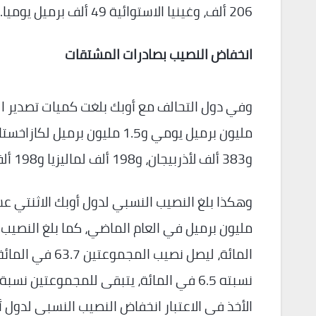
206 ألف، وغينيا الاستوائية 49 ألف برميل يوميا.
انخفاض النصيب بصادرات المشتقات
و383 ألف لأذربيجان، و198 ألف لماليزيا و198 ألف للبحرين و55 ألف برميل يومي لبروناي.
المائة، ليصل نص
الأخذ في الاعتبار انخفاض النصيب النسبي لدول 