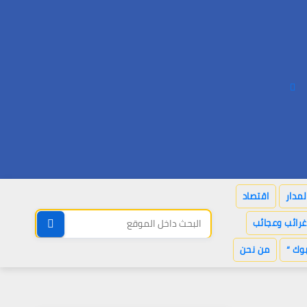
لمدار
اقتصاد
غرائب وعجائب
وك “
من نحن