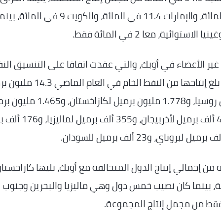
بنسبة 13.7 في المائة، وإيران بنسبة 11.9 في المائة، والإمارات 11.4 في المائة، والك
ائية، معا 2 في المائة فقط.
ير الأعضاء في أوبك، والتي عقدت اتفاقا على التنسيق ال
مع أوبك منذ 2016 وما زال ساريا حتى الآن، فقد بلغ إنتاجها من النفط الخام ف
يومي، والتي توزعت ما بين: 9.1 مليون برميل من روسيا، و1.778 مليون برميل لكازاخ
للمكسيك، و775 ألف برميل لسلطنة عمان، و460 ألف برميل لأذر
روسيا على نسبة 64 في المائة من إجمالي إنتاج الدول المتحالفة مع أوبك، تليها كازاخستا
 المائة، والمكسيك 10 في المائة، بينما كان نصيب خمس دول وهي ماليزيا والبحرين وجنوب