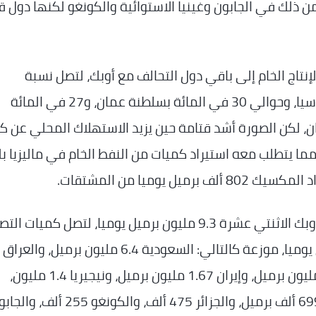
مائة بليبيا، وأقل من ذلك في الجابون وغينيا الاستوائية والكونغو لكنها دول 
نتاج الخام إلى باقي دول التحالف مع أوبك، لتصل نسبة
الاستهلاك إلى إنتاج الخام إلى 44 في المائة بروسيا، وحوالي 30 في المائة بسلطنة عمان، و27 في المائة
في المائة بكازاخستان، لكن الصورة أشد قتامة حين يزيد الاستهلاك المحلي عن 
مما يتطلب معه استيراد كميات من النفط الخام في ماليزيا ب
وهكذا اقتطع الاستهلاك المحلي من إنتاج دول أوبك الاثنتي عشرة 9.3 مليون برميل يوميا، لتصل كميات
مليون برميل، وفي المركز الثالث الإمارات 2.88 مليون برميل، وإيران 1.67 مليون برميل، ونيجيريا 1.4 مليون،
والكويت 1.3 مليون، وليبيا 1.2 مليون، وفنزويلا 699 ألف برميل، والجزائر 475 ألف، والكونغو 255 