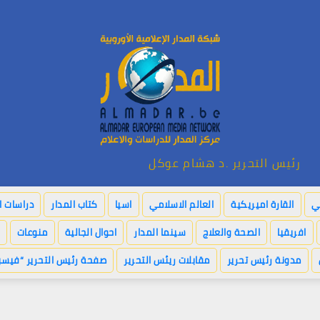
رئيس التحرير .د هشام عوكل
بي
القارة اميريكية
العالم الاسلامي
اسيا
كتاب المدار
دراسات ا
افريقيا
الصحة والعلاج
سينما المدار
احوال الجالية
منوعات
مدونة رئيس تحرير
مقابلات ريئس التحرير
صفحة رئيس التحرير “فيسب