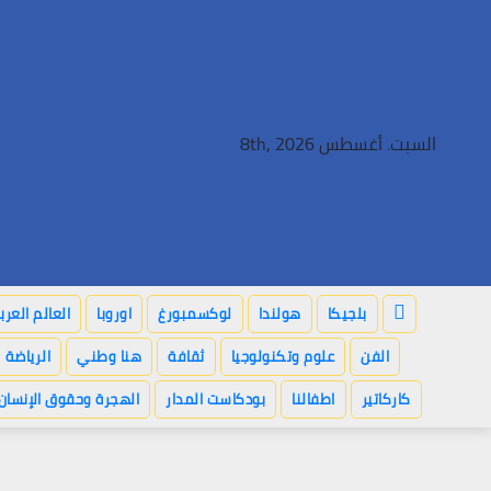
Ski
t
conten
السبت. أغسطس 8th, 2026
بلجيكا
هولندا
لوكسمبورغ
اوروبا
العالم العر
الفن
علوم وتكنولوجيا
ثقافة
هنا وطني
الرياضة
كاركاتير
اطفالنا
بودكاست المدار
الهجرة وحقوق الإنسان