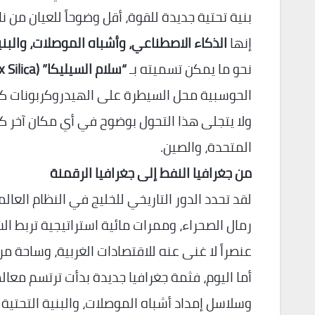
بنية تحتية جديدة للقوة، أقل وضوحاً للعيان من ناقل
إنها
الذكاء الاصطناعي، وأشباه الموصلات، والبني
نحو ما يمكن تسميته بـ
“سلام السيليكا” (Pax Silica)
الحوسبية محل السيطرة على الهيدروكربونات كم
ولا يتجلى هذا التحول بوضوح في أي مكان آخر كما
المتحدة، والصين.
من جغرافيا النفط إلى جغرافيا الرقمنة
لقد تحدد الدور التاريخي للخليج في النظام العال
رمال الصحراء، وممرات مائية استراتيجية تربط 
عنصراً لا غنى عنه للاقتصادات الغربية، وساحة 
أما اليوم، فثمة جغرافيا جديدة بدأت ترتسم معالم
وسلاسل إمداد أشباه الموصلات، والبنية التحتية 