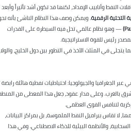
ات النفط وأنابيب الإمداد، لكنها قد تكون أشد تأثيراً وأبعد أثر
ة التحتية الرقمية
. ويمكن وصف هذا النظام الناشئ بأنه تح
— وهو نظام عالمي تحل فيه السيطرة على القدرات
صدر رئيس للقوة الاستراتيجية.
 يتجلى في المثلث الآخذ في التطور بين دول الخليج، والولا
مي عبر الجغرافيا والجيولوجيا: احتياطيات نفطية هائلة رابضة 
الشرق بالغرب. وعلى مدار عقود، جعل هذا المعطى من المنط
مركزية لتنافس القوى العظمى.
ها، لا تقاس ببراميل النفط الملموسة، بل بمراكز البيانات،
السحابية، والأنظمة البيئية للذكاء الاصطناعي. وفي هذا