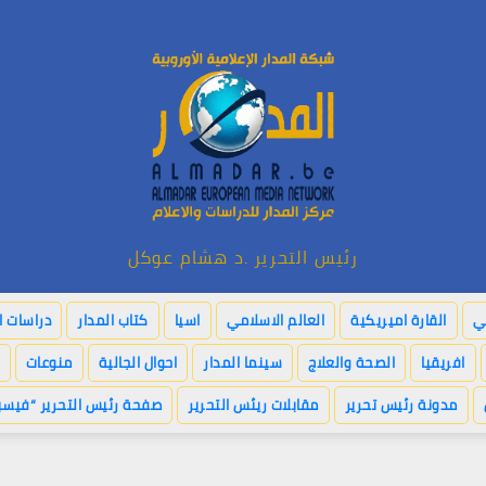
رئيس التحرير .د هشام عوكل
بي
القارة اميريكية
العالم الاسلامي
اسيا
كتاب المدار
دراسات ا
افريقيا
الصحة والعلاج
سينما المدار
احوال الجالية
منوعات
مدونة رئيس تحرير
مقابلات ريئس التحرير
صفحة رئيس التحرير “فيسب