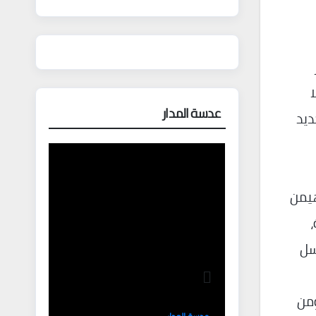
عدسة المدار
ديد
هيمن
سل
ومن