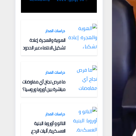
مشتركة لتأمين
الملاحة البحرية؟
دراسات المدار
الهوية والهجرة: إعادة
تشكيل الانتماء عبر الحدود
دراسات المدار
ما فرص نجاح أي مفاوضات
مباشرة بين أوروبا وروسيا؟
دراسات المدار
الناتو و أوروبا: البنية
العسكرية، آليات الردع،