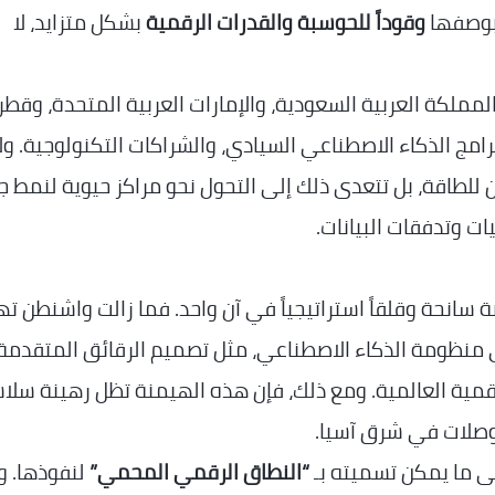
بوصفها
وقوداً للحوسبة والقدرات الرقمية
بشكل متزايد، لا
لمملكة العربية السعودية، والإمارات العربية المتحدة، وقطر
امج الذكاء الاصطناعي السيادي، والشراكات التكنولوجية. ولا
للطاقة، بل تتعدى ذلك إلى التحول نحو مراكز حيوية لنمط ج
ت وتدفقات البيانات.
ة سانحة وقلقاً استراتيجياً في آن واحد. فما زالت واشنطن ت
في منظومة الذكاء الاصطناعي، مثل تصميم الرقائق المتقدمة،
رقمية العالمية. ومع ذلك، فإن هذه الهيمنة تظل رهينة سلا
موصلات في شرق آسيا.
لى ما يمكن تسميته بـ
“النطاق الرقمي المحمي”
لنفوذها. 