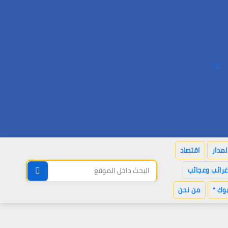
لمدار
اقتصاد
غرائب وعجائب
وك “
من نحن