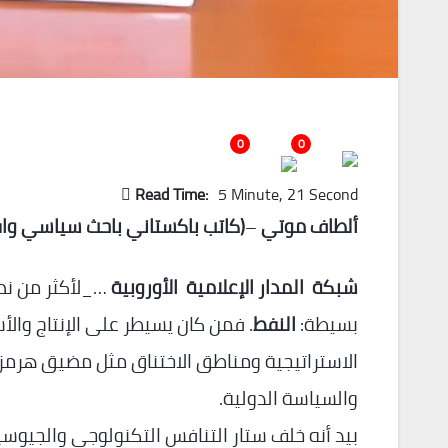
0
0
Read Time:
5 Minute, 21 Second
ألطاف موتي
–
(كاتب باكستاني باحث سياسي وا
شبكة المدار الإعلامية الأوروبية
…_لأكثر من نص
بسيطة:
النفط
. فمن كان يسيطر على الإنتاج وال
الاستراتيجية ومناطق الاختناق مثل مضيق هرمز 
والسياسة الدولية.
بيد أنه خلف ستار التنافس التكنولوجي والجيوسياس