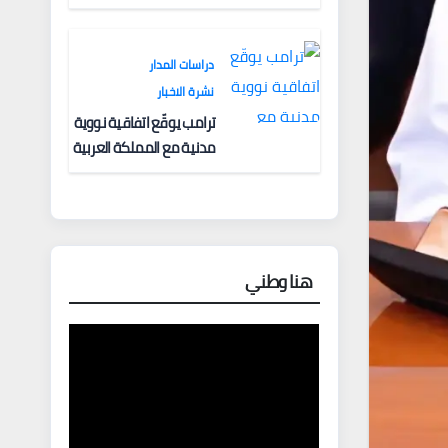
والتحديات الأمنية
دراسات المدار
نشرة الاخبار
ترامب يوقّع اتفاقية نووية
مدنية مع المملكة العربية
السعودية في “انتصار
دبلوماسي كبير” —
وباكستان تطلب 10 مليارات
دولار مقابل وساطتها في
إيران
هنا وطني