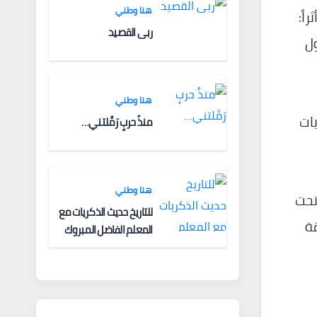
هنا وطني
اً:
ربى القصيد
ول
هنا وطني
يات
منذُ حربٍ رَمَّلتني…
هنا وطني
تحت
للتاريخ حديث الذكريات مع
قة
المعلم الفاضل المبروك
الغنودي