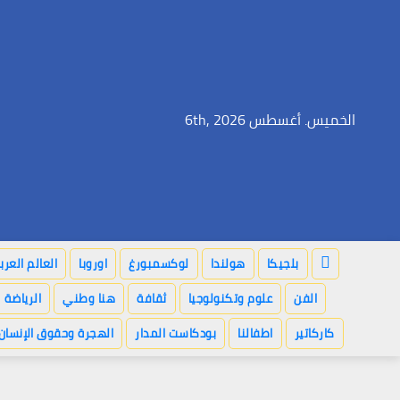
Ski
t
conten
الخميس. أغسطس 6th, 2026
بلجيكا
هولندا
لوكسمبورغ
اوروبا
العالم العر
الفن
علوم وتكنولوجيا
ثقافة
هنا وطني
الرياضة
كاركاتير
اطفالنا
بودكاست المدار
الهجرة وحقوق الإنسان