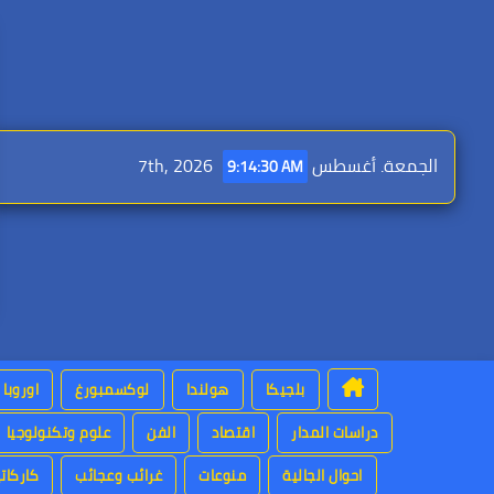
Ski
t
conten
الجمعة. أغسطس 7th, 2026
9:14:32 AM
بلجيكا
هولندا
لوكسمبورغ
اوروبا
دراسات المدار
اقتصاد
الفن
علوم وتكنولوجيا
احوال الجالية
منوعات
غرائب وعجائب
كاركاتي