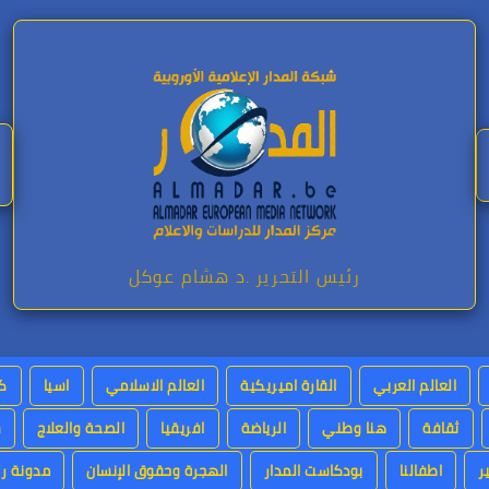
رئيس التحرير .د هشام عوكل
العالم العربي
القارة اميريكية
العالم الاسلامي
اسيا
كت
ثقافة
هنا وطني
الرياضة
افريقيا
الصحة والعلاج
س
ر
اطفالنا
بودكاست المدار
الهجرة وحقوق الإنسان
مدونة رئ