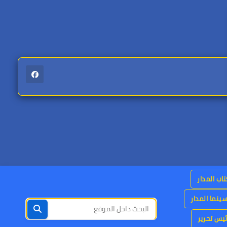
اب المدار
ينما المدار
يس تحرير