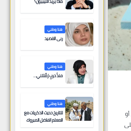
ماذا يريد الليبيون؟
هنا وطني
ربى القصيد
هنا وطني
منذُ حربٍ رَمَّلتني…
هنا وطني
للتاريخ حديث الذكريات مع
أو
المعلم الفاضل المبروك
لى
الغنودي