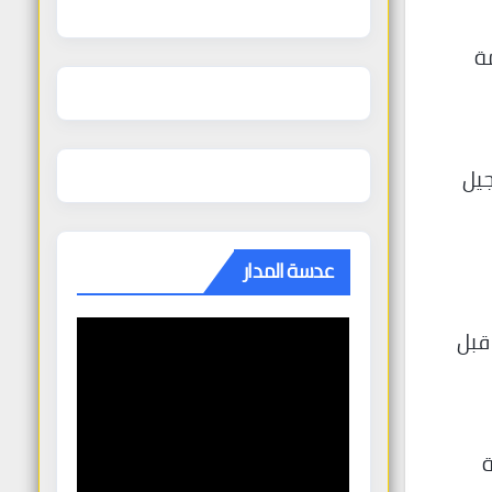
ة
جيل
عدسة المدار
قبل
ة