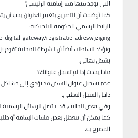
التي يوجد فيها مقر إقامته الرئيسي”.
كما أوضحت أن التصريح بتغيير العنوان يجب أن يتم خلال 8 أيام عمل من 
الرابط الرسمي للحكومة البلجيكية:
gle-digital-gateway/registratie-adreswijziging
وتؤكد السلطات أيضاً أن الشرطة المحلية تقوم بز
بشكل نهائي.
ماذا يحدث إذا لم تسجل عنوانك؟
عدم تسجيل عنوان السكن قد يؤدي إلى مشاكل كبي
داخل السجل الوطني.
وفي بعض الحالات، قد لا تصل الرسائل الرسمية ال
كما يمكن أن تتعطل بعض ملفات الإقامة أو طلبا
المصرح به.