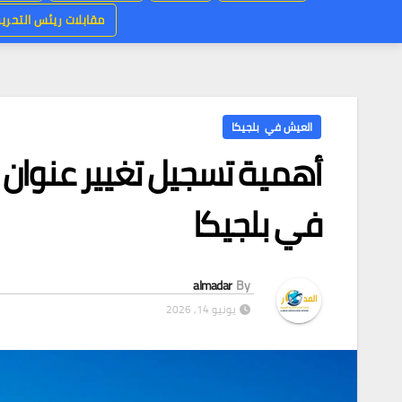
مقابلات ريئس التحرير
العيش في بلجيكا
أهمية تسجيل تغيير عنوان ا
في بلجيكا
almadar
By
يونيو 14, 2026