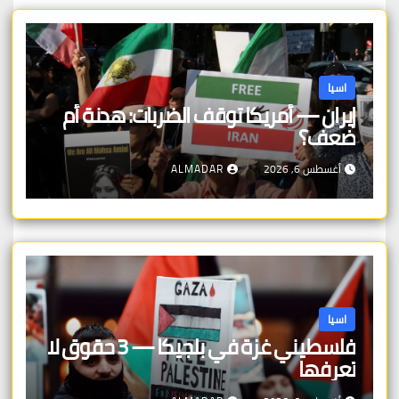
اسيا
إيران — أمريكا توقف الضربات: هدنة أم
ضعف؟
أغسطس 6, 2026
ALMADAR
اسيا
فلسطيني غزة في بلجيكا — 3 حقوق لا
تعرفها