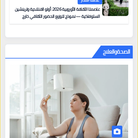
عدسة المدار
عاصمتا الثقافة الأوروبية 2026: أولو الفنلندية وترينشين
السلوفاكية — نموذج لتوزيع الحضور الثقافي خارج
المراكز الكبرى
الصحةوالعلاج