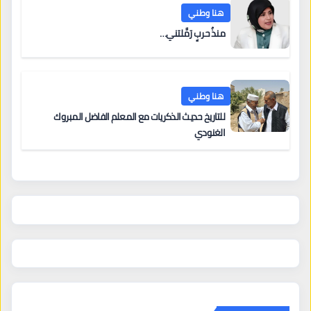
هنا وطني
منذُ حربٍ رَمَّلتني…
هنا وطني
للتاريخ حديث الذكريات مع المعلم الفاضل المبروك
الغنودي