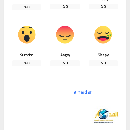
%
0
%
0
%
0
Surprise
Angry
Sleepy
%
0
%
0
%
0
almadar