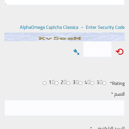
AlphaOmega Captcha Classica – Enter Security Code
➴
⟲
1
2
3
4
5
*
Rating
الاسم
*
البريد الإلكتروني
*