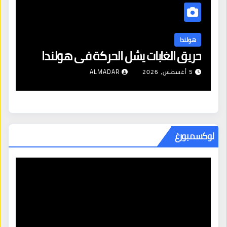
هولندا
هول
التضخم وارتفاع الأسعار في هولندا
حري
2 أغسطس، 2026
ALMADAR
5 أغسطس، 026
لوكسمبورغ