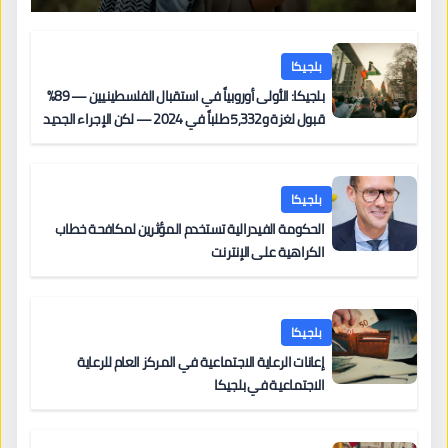
بلجيكا
بلجيكا: الأولى أوروبياً في استقبال الفلسطينيين — 89%
قبول لغزة و5,332 طلباً في 2024 — لكن الإجراء الجديد
من 12 يونيو يُعقّد المسار لمن يحمل وضعاً في دولة EU
أخرى
بلجيكا
الحكومة الفيدرالية تستخدم المؤثرين لمكافحة خطاب
الكراهية على الإنترنت
بلجيكا
إعانات الرعاية الاجتماعية في المركز العام للرعاية
الاجتماعية في بلجيكا