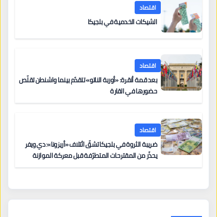
اقتصاد
الشيكات الخدمية في بلجيكا
اقتصاد
بعد قمة أنقرة: «أوربة الناتو» تتقدّم بينما واشنطن تقلّص
حضورها في القارة
اقتصاد
ضريبة الثروة في بلجيكا تشقّ ائتلاف «أريزونا»: دي ويفر
يحذّر من المقترحات المتطرّفة قبل معركة الموازنة