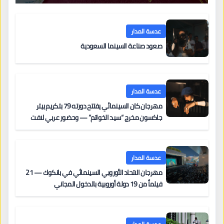
عدسة المدار
صعود صناعة السينما السعودية
عدسة المدار
مهرجان كان السينمائي يفتتح دورته 79 بتكريم بيتر
جاكسون مخرج “سيد الخواتم” — وحضور عربي لافت
على السجادة الحمراء يضم نادين نجيم وآسر ياسين وخالد
مزنر ضمن لجنة التحكيم
عدسة المدار
مهرجان الاتحاد الأوروبي السينمائي في بانكوك — 21
فيلماً من 19 دولة أوروبية بالدخول المجاني