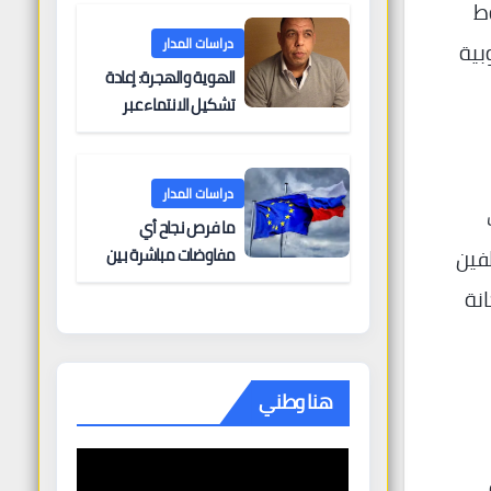
وط
البحرية؟
دراسات المدار
بية
الهوية والهجرة: إعادة
تشكيل الانتماء عبر
الحدود
دراسات المدار
ما فرص نجاح أي
مفاوضات مباشرة بين
طفين
أوروبا وروسيا؟
نة
هنا وطني