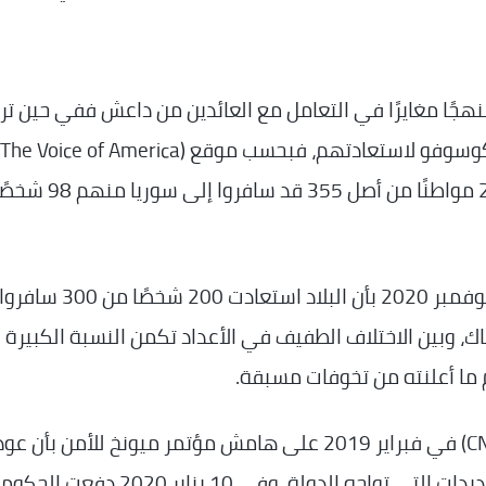
نهجًا مغايرًا في التعامل مع العائدين من داعش ففي حين ت
استعادة الحكومة في 15 يناير 2020 حوالي 250 مواطنًا من أصل
وأفاد تقرير آخر لموقع (Balkan Insight) في 11 نوفمبر 2020 بأن البلاد استعادت 200 شخصًا من 300 سافرو
 من بينهم 100 قد قتلوا هناك، وبين الاختلاف الطفيف في الأعداد تكمن النسبة الكبيرة
 ما أعلنته من تخوفات مسبقة.
صرح رئيس الوزراء راموش هاراديناج لشبكة (CNBC) في فبراير 2019 على هامش مؤتمر ميونخ للأمن بأن 
مسلحي داعش والعدوان الروسي هما أكبر التهديدات التي تواجه الدولة، وفي 10 يناير 2020 دفعت