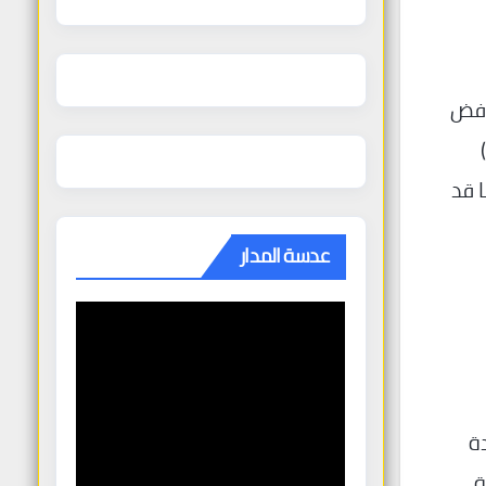
رفض
معظم الدول الغربية استقبال مواطنيها تسارع كوسوفو لاستعادتهم، فبحسب موقع (The Voice of America)
 355 قد سافروا إلى سوريا منهم 98 شخصًا قد
عدسة المدار
ا
عودة
 الحكومة