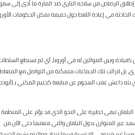
ينا عبر إطلاق الرصاص من سلاحه الناري ضد المارة ما أدى إلى سق
 الحادثة في إعادة اللغط حول حقيقة تمكن الحكومات الأورو
كقيادة وبين الموالين له في أوروبا، أي لم تستطع السلطات
فكري، بل لازالت تلك الجماعات متمكنة من التواصل مع المتعا
 بثه داعش عقب الهجوم عن مبايعة كجتيم المكني بـ(أبودجا
 البلقان تبقى خطيرة على النحو الذي قد يؤثر على المنطقة
هد غير المتوازن بدول البلقان والتي منعتها حتى الآن من
النمسا عبر مزدوجي الجنسية فربما تزداد فعاليته بشبه الجزيرة