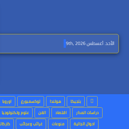
Ski
t
conten
الأحد. أغسطس 9th, 2026
بلجيكا
هولندا
لوكسمبورغ
اوروبا
دراسات المدار
اقتصاد
الفن
علوم وتكنولوجيا
احوال الجالية
منوعات
غرائب وعجائب
كاركاتي