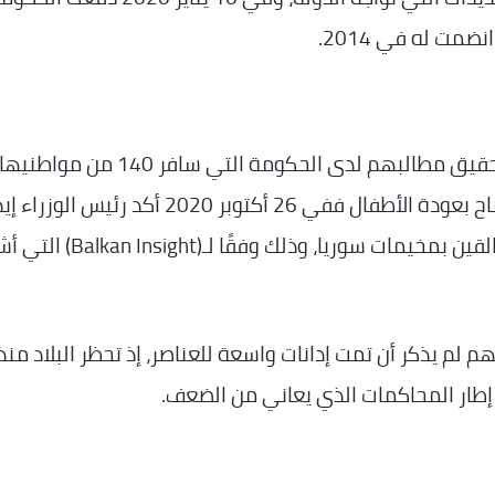
يواجه الدواعش الراغبون في العودة صعوبات لتحقيق مطالبهم لدى الحكومة التي سا
سوريا، حتى أن الدولة استنفذت وقتًا طويلا للسماح بعودة الأطفال ففي 26 أكتوبر 2020 أكد رئيس
راما وجود مفاوضات سرية لاستعادة الأطفال العالقين بمخيمات سوريا، وذلك و
لم يذكر أن تمت إدانات واسعة للعناصر، إذ تحظر البلاد منذ