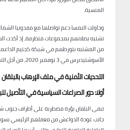
المنسية.
وحاولت النمسا دعم تواصلها مع مقدونيا الشمال
تشتبه بصلاتهم بمجموعات متطرفة، إذ أكدت السل
من المشتبه بتورطهم في شبكة كجتيم الداعمة 
الأسوشتيدبرس في 3 نوفمبر 2020، من أجل التحري عنهما واستجوابهما.
التحديات الأمنية في ملف الإرهاب بالبلقان
أولا: دور الصراعات السياسية في التأصيل للبؤ
تبقى البلقان بؤرة مضطربة على أطراف جنوب شرق
جانب عودة الدواعش من معقلهم الرئيسي بسوريا 