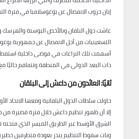
الداخلية الحاضنة للتطرف والتي أبرزها الصراع ا
إبان حروب الانفصال عن يوغوسلافيا في فترة الت
عاشت دول البلقان وبالأخص البوسنة والهرسك و
التسعينيات من أجل الانفصال عن جمهورية يوغوس
أسهمت تلك النزاعات في فوضى داخلية استقطبت 
ذات البعد الدولي في المنطقة وتتفاقم حاليًا م
ثانيًا: العائدون من داعش إلى البلقان
حاولت سلطات الدول البلقانية ومعها الاتحاد الأ
إلا أن ظهور تنظيم داعش خلال فترة قصيرة من ذ
الشرق الأوسط عبر الطريق الميسر الذي فتحته ترك
وبات سقوط التنظيم ينذر بعودة متطرفين خطيرين