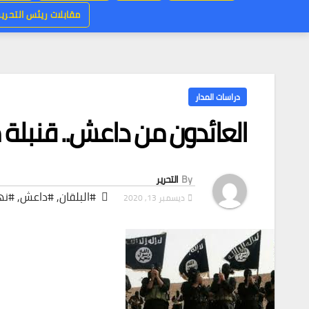
مقابلات ريئس التحرير
دراسات المدار
العائدون من داعش.. قنبلة 
By
التحرير
#البلقان
,
#داعش
,
#نه
ديسمبر 13, 2020