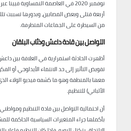
نوفمبر 2020 في العاصمة النمساوية في
أربعة قتلى وبعض المصابين، وبدورها تسببت تلك
من السيطرة على الجماعات المتطرفة.
التواصل بين قادة داعش وذئاب البلقان
أظهرت الحادثة استمرارية في العلاقة بين داعش 
تقويض التأثير إلى حد الانتماء الأيدلوجي أو ال
معها بالمنطقة وهو ما كشفه فيديو الولاء الذي
الألباني) للتنظيم.
أن احتمالية التواصل بين قادة التنظيم ومواطني
بأكملها جراء المتغيرات السياسية الحاكمة للمش
الالتحاق بتكتل اليورو، فإذا كان التنظيم فاعلا ب