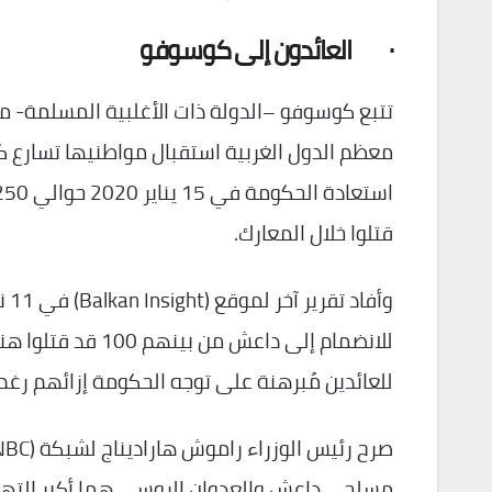
·
العائدون إلى كوسوفو
تتبع كوسوفو –الدولة ذات الأغلبية المسلمة- م
قتلوا خلال المعارك.
للانضمام إلى داعش
للعائدين مُبرهنة على توجه الحكومة إزائهم رغم