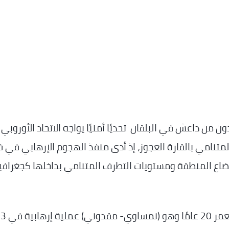
ن من داعش في البلقان تحديًا أمنيًا يواجه الاتحاد الأوروبي
تنامي بالقارة العجوز، إذ أدى منفذ الهجوم الإرهابي في في
أوضاع المنطقة ومستويات التطرف المتنامي بداخلها كجغرافي
نفذ كجتيم فيزولاي Kujtim Fejzulai البالغ من العمر 20 عامًا وهو (نمساوي- مقدوني) عملية إرهابية في 3