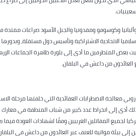
لسياسي الذي تحول بفعل بعض اللاعبين الدوليين إلى صراع دي
سعينيات.
ألبانيا وكوسوفو ومقدونيا والجبل الأسود صراعات ممتدة ف
لافيا الاتحادية الاشتراكية وتأسيس دول مستقلة، وبدورها
بعض المتطرفين ما أدى إلى بلورة ظاهرة الجماعات الإرها
ع العائدون من داعش في البلقان.
وروبي معالجة الاضطرابات العقائدية التي خلفتها مرحلة الاست
لك أدى إلى انخراط عدد كبير من شباب المنطقة في معارك
يا لجميع المقاتلين الغربيين وفقًا لشهادات العودة فيما بع
 إلى بيئة مواتية للعنف عبر العائدون من داعش في البلقان