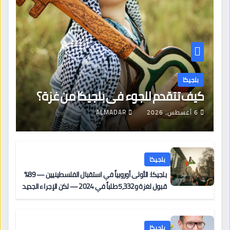
بلجيكا
كيف تتقدم للجوء في بلجيكا من غزة؟
6 أغسطس، 2026
ALMADAR
بلجيكا
بلجيكا: الأولى أوروبياً في استقبال الفلسطينيين — 89%
قبول لغزة و5,332 طلباً في 2024 — لكن الإجراء الجديد
من 12 يونيو يُعقّد المسار لمن يحمل وضعاً في دولة EU
أخرى
بلجيكا