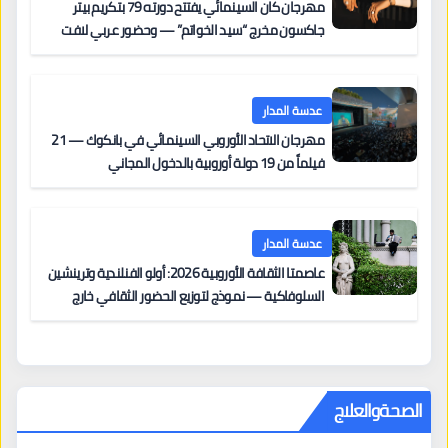
مهرجان كان السينمائي يفتتح دورته 79 بتكريم بيتر
جاكسون مخرج “سيد الخواتم” — وحضور عربي لافت
على السجادة الحمراء يضم نادين نجيم وآسر ياسين وخالد
مزنر ضمن لجنة التحكيم
عدسة المدار
مهرجان الاتحاد الأوروبي السينمائي في بانكوك — 21
فيلماً من 19 دولة أوروبية بالدخول المجاني
عدسة المدار
عاصمتا الثقافة الأوروبية 2026: أولو الفنلندية وترينشين
السلوفاكية — نموذج لتوزيع الحضور الثقافي خارج
المراكز الكبرى
الصحةوالعلاج