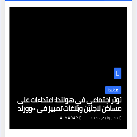
هولندا
توتر اجتماعي في هولندا: اعتداءات على
ه
مساكن لاجئين وبلاغات تمييز في «وورلد
ال
برايد»
28 يوليو، 2026
ALMADAR