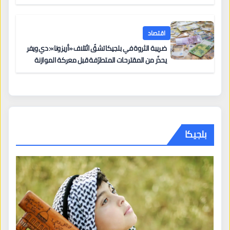
اقتصاد
ضريبة الثروة في بلجيكا تشقّ ائتلاف «أريزونا»: دي ويفر
يحذّر من المقترحات المتطرّفة قبل معركة الموازنة
بلجيكا