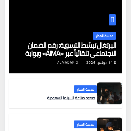
عدسة المدار
البرتغال تبسّط التسوية: رقم الضمان
الاجتماعي تلقائياً عبر «AIMA» وبوابة
جديدة لتجديد الإقامات
14 يوليو، 2026
ALMADAR
عدسة المدار
صعود صناعة السينما السعودية
عدسة المدار