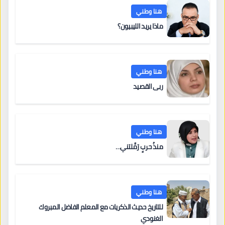
هنا وطني
ماذا يريد الليبيون؟
هنا وطني
ربى القصيد
هنا وطني
منذُ حربٍ رَمَّلتني…
هنا وطني
للتاريخ حديث الذكريات مع المعلم الفاضل المبروك
الغنودي