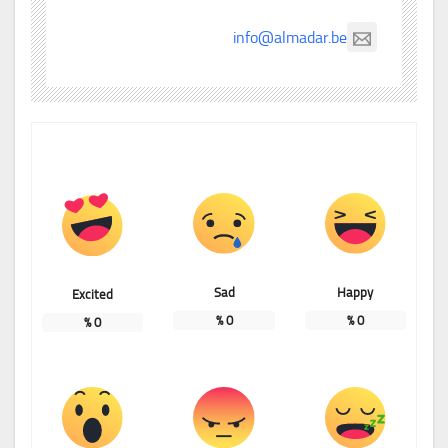
info@almadar.be
Sad
Happy
Excited
%
0
%
0
%
0